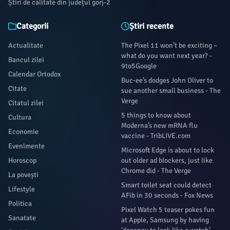
Știri de calitate din județul gorj-2
Categorii
Știri recente
Actualitate
The Pixel 11 won’t be exciting –
what do you want next year? -
Bancul zilei
9to5Google
Calendar Ortodox
Buc-ee’s dodges John Oliver to
Citate
sue another small business - The
Verge
Citatul zilei
5 things to know about
Cultura
Moderna’s new mRNA flu
Economie
vaccine - TribLIVE.com
Evenimente
Microsoft Edge is about to lock
Horoscop
out older ad blockers, just like
Chrome did - The Verge
La povești
Smart toilet seat could detect
Lifestyle
AFib in 30 seconds - Fox News
Politica
Pixel Watch 5 teaser pokes fun
Sanatate
at Apple, Samsung by having