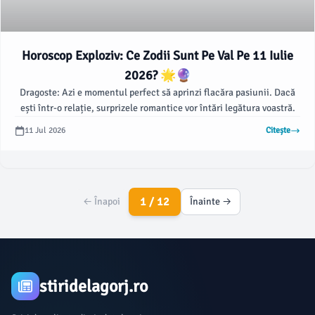
Horoscop Exploziv: Ce Zodii Sunt Pe Val Pe 11 Iulie
2026? 🌟🔮
Dragoste: Azi e momentul perfect să aprinzi flacăra pasiunii. Dacă
ești într-o relație, surprizele romantice vor întări legătura voastră.
11 Jul 2026
Citește
1 / 12
← Înapoi
Înainte →
stiridelagorj.ro