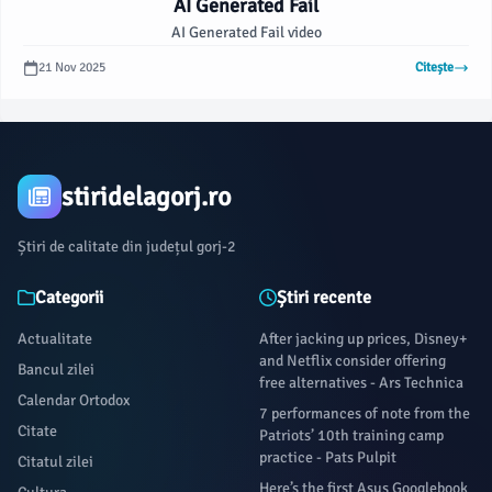
AI Generated Fail
AI Generated Fail video
21 Nov 2025
Citește
stiridelagorj.ro
Știri de calitate din județul gorj-2
Categorii
Știri recente
Actualitate
After jacking up prices, Disney+
and Netflix consider offering
Bancul zilei
free alternatives - Ars Technica
Calendar Ortodox
7 performances of note from the
Citate
Patriots’ 10th training camp
practice - Pats Pulpit
Citatul zilei
Here’s the first Asus Googlebook