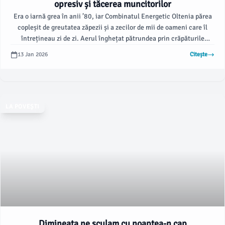
opresiv și tăcerea muncitorilor
Era o iarnă grea în anii ’80, iar Combinatul Energetic Oltenia părea
copleșit de greutatea zăpezii și a zecilor de mii de oameni care îl
întrețineau zi de zi. Aerul înghețat pătrundea prin crăpăturile
fostelor hale acoperite cu tablă subțire, iar muncitorii își împărțeau
13 Jan 2026
Citește
căciulile tocite și hainele groase primite cu greu pe rație, în timp ce
aburul instalațiilor se ridica lent spre tavanul înalt și cenușiu.
LA POVEȘTI
Dimineata ne sculam cu noaptea-n cap