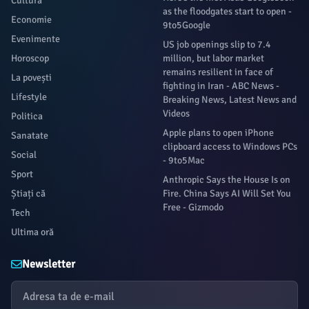
Cultura
as the floodgates start to open -
Economie
9to5Google
Evenimente
US job openings slip to 7.4
Horoscop
million, but labor market
remains resilient in face of
La povești
fighting in Iran - ABC News -
Lifestyle
Breaking News, Latest News and
Videos
Politica
Apple plans to open iPhone
Sanatate
clipboard access to Windows PCs
Social
- 9to5Mac
Sport
Anthropic Says the House Is on
Știați că
Fire. China Says AI Will Set You
Free - Gizmodo
Tech
Ultima oră
Newsletter