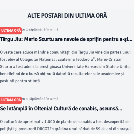
ALTE POSTARI DIN ULTIMA ORĂ
Articol postat cu 1 săptămână în urmă
ULTIMA ORĂ
Târgu Jiu: Mario Scurtu are nevoie de sprijin pentru a-și
începe studiile în SUA, la Harvard
O veste care aduce mândrie comunității din Târgu Jiu vine din partea unui
fost elev al Colegiului Național „Ecaterina Teodoroiu”. Mario-Cristian
Scurtu a fost admis la prestigioasa Universitate Harvard din Statele Unite,
beneficiind de o bursă obținută datorită rezultatelor sale academice și
pasiunii pentru știință.
Articol postat cu 1 săptămână în urmă
ULTIMA ORĂ
Se întâmplă în Oltenia! Cultură de canabis, ascunsă
printre porumb și viță-de-vie
O cultură de aproximativ 1.000 de plante de canabis a fost descoperită de
polițiști și procurorii DIICOT în grădina unui bărbat de 59 de ani din orașul