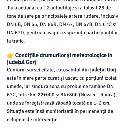
Jiu a acționat cu 12 autoutilaje și a folosit 28 de
tone de sare pe principalele artere rutiere, inclusiv
DN 6B, DN 66, DN 66B, DN 67, DN 67B, DN 67C și
DN 67D, pentru a asigura siguranța participanților
la trafic.
👉 Condițiile drumurilor și meteorologice în
județul Gorj
Conform sursei citate, carosabilul din
județul Gorj
este în mare parte curat și uscat, cu porțiuni izolat
umede, iar singura zonă cu probleme rămâne DN
67C, între km 22+000 și 34+800 (Novaci – Rânca),
unde se înregistrează zăpadă tocată de 1–2 cm.
Situația este însă monitorizată în permanență de
echipele de intervenție.