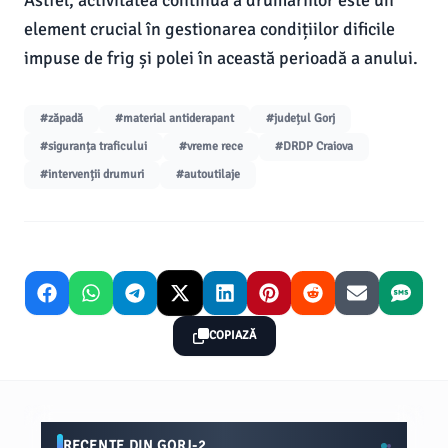
Astfel, activitatea continuă a drumariilor este un
element crucial în gestionarea condițiilor dificile
impuse de frig și polei în această perioadă a anului.
#zăpadă
#material antiderapant
#județul Gorj
#siguranța traficului
#vreme rece
#DRDP Craiova
#intervenții drumuri
#autoutilaje
COPIAZĂ
RECENTE DIN GORJ-2