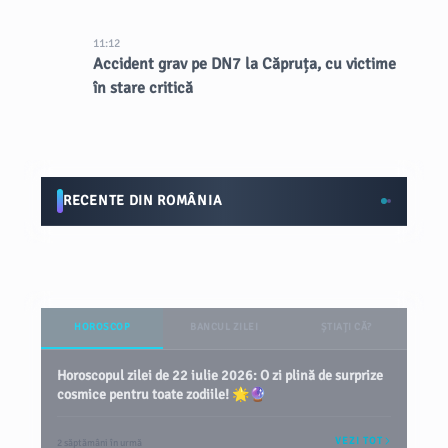
11:12
Accident grav pe DN7 la Căpruța, cu victime
în stare critică
RECENTE DIN ROMÂNIA
HOROSCOP
BANCUL ZILEI
ȘTIAȚI CĂ?
Horoscopul zilei de 22 iulie 2026: O zi plină de surprize
cosmice pentru toate zodiile! 🌟🔮
VEZI TOT
2 săptămâni în urmă