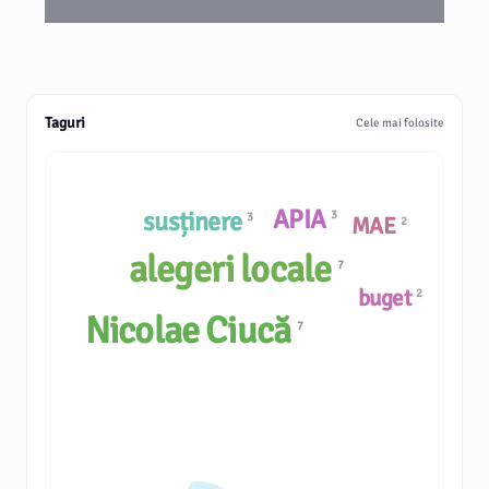
Taguri
Cele mai folosite
APIA
susținere
3
3
MAE
2
alegeri locale
7
buget
2
Nicolae Ciucă
7