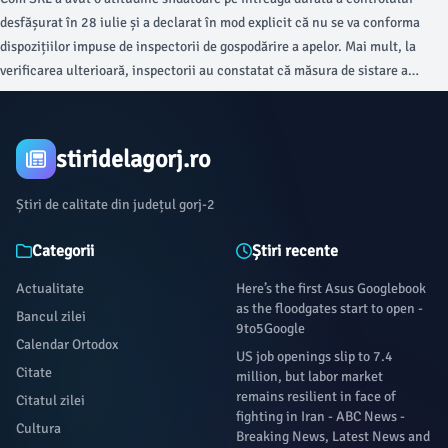
desfășurat în 28 iulie și a declarat în mod explicit că nu se va conforma
dispozițiilor impuse de inspectorii de gospodărire a apelor. Mai mult, la
verificarea ulterioară, inspectorii au constatat că măsura de sistare a
activității nu a fost respectată.
stiridelagorj.ro
Știri de calitate din județul gorj-2
Categorii
Știri recente
Actualitate
Here’s the first Asus Googlebook
as the floodgates start to open -
Bancul zilei
9to5Google
Calendar Ortodox
US job openings slip to 7.4
Citate
million, but labor market
remains resilient in face of
Citatul zilei
fighting in Iran - ABC News -
Cultura
Breaking News, Latest News and