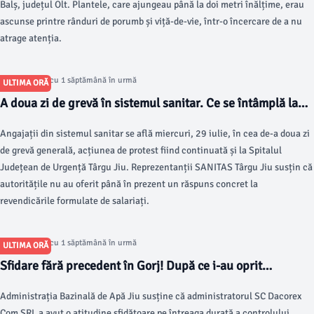
Balș, județul Olt. Plantele, care ajungeau până la doi metri înălțime, erau
ascunse printre rânduri de porumb și viță-de-vie, într-o încercare de a nu
atrage atenția.
Articol postat cu 1 săptămână în urmă
ULTIMA ORĂ
A doua zi de grevă în sistemul sanitar. Ce se întâmplă la
Spitalul Județean de Urgență Târgu Jiu
Angajații din sistemul sanitar se află miercuri, 29 iulie, în cea de-a doua zi
de grevă generală, acțiunea de protest fiind continuată și la Spitalul
Județean de Urgență Târgu Jiu. Reprezentanții SANITAS Târgu Jiu susțin că
autoritățile nu au oferit până în prezent un răspuns concret la
revendicările formulate de salariați.
Articol postat cu 1 săptămână în urmă
ULTIMA ORĂ
Sfidare fără precedent în Gorj! După ce i-au oprit
activitatea, administratorul Dacorex a anunțat că nu se
Administrația Bazinală de Apă Jiu susține că administratorul SC Dacorex
conformează. A urmat o nouă amendă COLOSALĂ
Com SRL a avut o atitudine sfidătoare pe întreaga durată a controlului