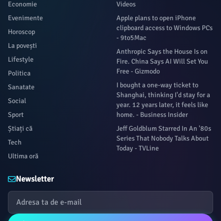
Economie
Videos
Evenimente
Apple plans to open iPhone
clipboard access to Windows PCs
Horoscop
- 9to5Mac
La povești
Anthropic Says the House Is on
Lifestyle
Fire. China Says AI Will Set You
Free - Gizmodo
Politica
I bought a one-way ticket to
Sanatate
Shanghai, thinking I'd stay for a
Social
year. 12 years later, it feels like
Sport
home. - Business Insider
Știați că
Jeff Goldblum Starred In An '80s
Series That Nobody Talks About
Tech
Today - TVLine
Ultima oră
Newsletter