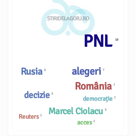
STIRIDELAGORJ.RO
PNL
18
alegeri
Rusia
7
6
România
7
decizie
5
democrație
2
Marcel Ciolacu
5
Reuters
2
acces
2