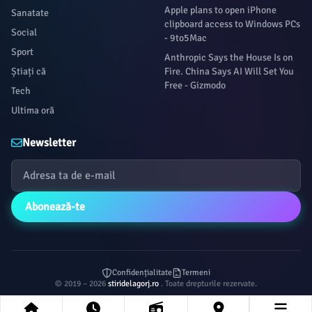
Apple plans to open iPhone
Sanatate
clipboard access to Windows PCs
Social
- 9to5Mac
Sport
Anthropic Says the House Is on
Știați că
Fire. China Says AI Will Set You
Free - Gizmodo
Tech
Ultima oră
Newsletter
Abonează-te
Confidențialitate
Termeni
© 2019 – 2026
stiridelagorj.ro
. Toate drepturile rezervate.