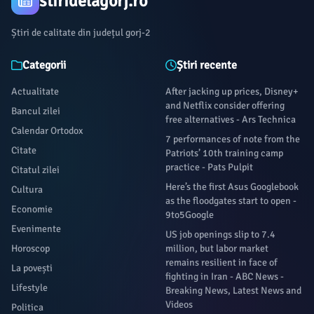
stiridelagorj.ro
Știri de calitate din județul gorj-2
Categorii
Știri recente
Actualitate
After jacking up prices, Disney+
and Netflix consider offering
Bancul zilei
free alternatives - Ars Technica
Calendar Ortodox
7 performances of note from the
Citate
Patriots’ 10th training camp
practice - Pats Pulpit
Citatul zilei
Here’s the first Asus Googlebook
Cultura
as the floodgates start to open -
Economie
9to5Google
Evenimente
US job openings slip to 7.4
Horoscop
million, but labor market
remains resilient in face of
La povești
fighting in Iran - ABC News -
Lifestyle
Breaking News, Latest News and
Videos
Politica