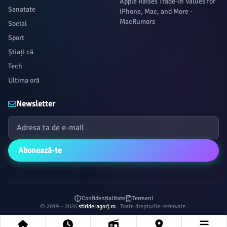
Apple Raises Trade-In Values for
Sanatate
iPhone, Mac, and More -
MacRumors
Social
Sport
Știați că
Tech
Ultima oră
Newsletter
Abonează-te
Confidențialitate
Termeni
© 2019 – 2026
stiridelagorj.ro
. Toate drepturile rezervate.