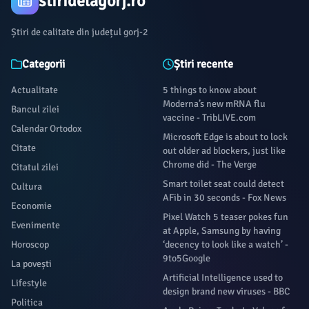
stiridelagorj.ro
Știri de calitate din județul gorj-2
Categorii
Știri recente
Actualitate
5 things to know about
Moderna’s new mRNA flu
Bancul zilei
vaccine - TribLIVE.com
Calendar Ortodox
Microsoft Edge is about to lock
Citate
out older ad blockers, just like
Chrome did - The Verge
Citatul zilei
Smart toilet seat could detect
Cultura
AFib in 30 seconds - Fox News
Economie
Pixel Watch 5 teaser pokes fun
Evenimente
at Apple, Samsung by having
Horoscop
‘decency to look like a watch’ -
9to5Google
La povești
Artificial Intelligence used to
Lifestyle
design brand new viruses - BBC
Politica