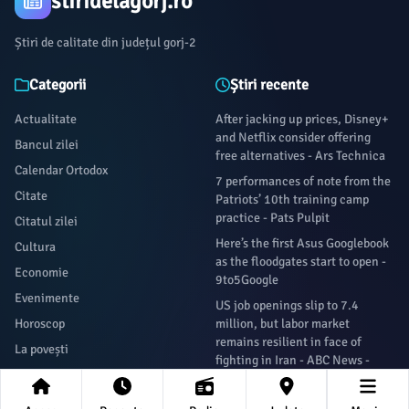
stiridelagorj.ro
Știri de calitate din județul gorj-2
Categorii
Știri recente
Actualitate
After jacking up prices, Disney+
and Netflix consider offering
Bancul zilei
free alternatives - Ars Technica
Calendar Ortodox
7 performances of note from the
Citate
Patriots’ 10th training camp
practice - Pats Pulpit
Citatul zilei
Here’s the first Asus Googlebook
Cultura
as the floodgates start to open -
Economie
9to5Google
Evenimente
US job openings slip to 7.4
Horoscop
million, but labor market
remains resilient in face of
La povești
fighting in Iran - ABC News -
Lifestyle
Breaking News, Latest News and
Videos
Politica