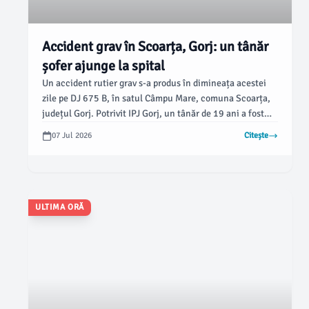
Accident grav în Scoarța, Gorj: un tânăr
șofer ajunge la spital
Un accident rutier grav s-a produs în dimineața acestei
zile pe DJ 675 B, în satul Câmpu Mare, comuna Scoarța,
județul Gorj. Potrivit IPJ Gorj, un tânăr de 19 ani a fost
transportat la spital în urma impactului puternic cu un
07 Jul 2026
Citește
cap de pod, având nevoie de îngrijiri medicale de urgență.
ULTIMA ORĂ