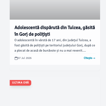
Adolescentă dispărută din Tulcea, găsită
în Gorj de polițiști
O adolescentă în vârstă de 17 ani, din județul Tulcea, a
fost găsită de polițiști pe teritoriul județului Gorj, după ce
a plecat de acasă de bunăvoie și nu a mai revenit.
Anunțul a fost făcut de Inspectoratul de Poliție Județean
07 Jul 2026
Citește
Tulcea, care a desfășurat o serie de activități de căutare
pentru a o identifica.
ULTIMA ORĂ