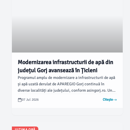
Modernizarea infrastructurii de apă din
județul Gorj avansează în Țicleni
Programul amplu de modernizare a infrastructurii de apă
și apă uzată derulat de APAREGIO Gorj continuă în
diverse localități ale județului, conform asingorj.ro. Unul
dintre proiectele esențiale în curs de implementare
07 Jul 2026
Citește
vizează orașul Țicleni, având ca scop îmbunătățirea
serviciilor de alimentare cu apă și canalizare pentru
locuitori.
ULTIMA ORĂ