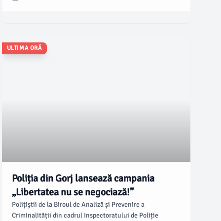
înregistrat o alcoolemie de peste trei ori pragul
infracțional, informează asingorj.ro.
ULTIMA ORĂ
Poliția din Gorj lansează campania
„Libertatea nu se negociază!”
Polițiștii de la Biroul de Analiză și Prevenire a
Criminalității din cadrul Inspectoratului de Poliție