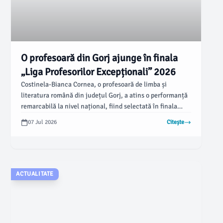
O profesoară din Gorj ajunge în finala
„Liga Profesorilor Excepționali” 2026
Costinela-Bianca Cornea, o profesoară de limba și
literatura română din județul Gorj, a atins o performanță
remarcabilă la nivel național, fiind selectată în finala
campaniei „Liga Profesorilor Excepționali”, ediția 2026,
07 Jul 2026
Citește
organizată de Fundația Dan Voiculescu pentru
Dezvoltarea României. Aceasta este acum printre cei 20
de finaliști care au fost recunoscuți pentru activitatea lor
didactică deosebită.
ACTUALITATE