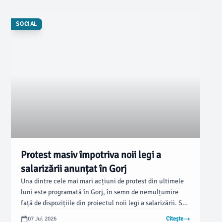
SOCIAL
Protest masiv împotriva noii legi a
salarizării anunțat în Gorj
Una dintre cele mai mari acțiuni de protest din ultimele
luni este programată în Gorj, în semn de nemulțumire
față de dispozițiile din proiectul noii legi a salarizării. Se
estimează că aproximativ 20.000 de persoane vor lua
07 Jul 2026
Citește