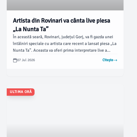
Artista din Rovinari va cânta live piesa
„La Nunta Ta”
În această seară, Rovinari, județul Gorj, va fi gazda unei
întâlniri speciale cu artista care recent a lansat piesa „La
Nunta Ta”. Aceasta va oferi prima interpretare live a
melodiei în localitatea unde a copilărit fostul ei soț,
07 Jul 2026
Citește
Valentin Sanfira.
ULTIMA ORĂ