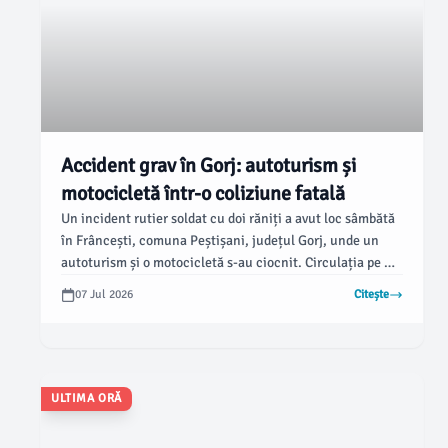
Accident grav în Gorj: autoturism și
motocicletă într-o coliziune fatală
Un incident rutier soldat cu doi răniți a avut loc sâmbătă
în Frâncești, comuna Peștișani, județul Gorj, unde un
autoturism și o motocicletă s-au ciocnit. Circulația pe DN
67D a fost întreruptă complet, potrivit informațiilor
07 Jul 2026
Citește
furnizate de Centrul INFOTRAFIC din cadrul
Inspectoratului General al Poliției Române.
ULTIMA ORĂ