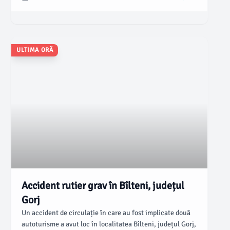
parte la manifestație, care subliniază disconfortul față de
modificările aduse învățământului.
ULTIMA ORĂ
Accident rutier grav în Bîlteni, județul
Gorj
Un accident de circulație în care au fost implicate două
autoturisme a avut loc în localitatea Bîlteni, județul Gorj,