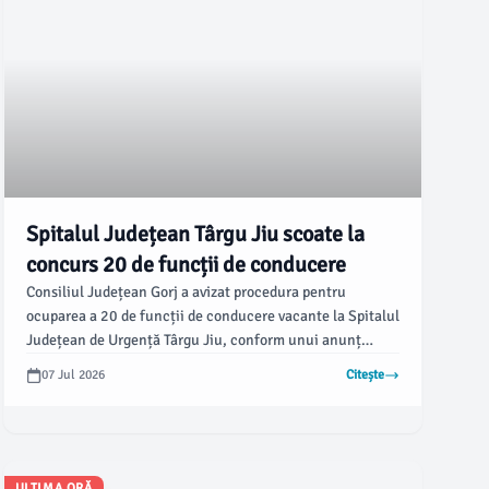
Spitalul Județean Târgu Jiu scoate la
concurs 20 de funcții de conducere
Consiliul Județean Gorj a avizat procedura pentru
ocuparea a 20 de funcții de conducere vacante la Spitalul
Județean de Urgență Târgu Jiu, conform unui anunț
recent. Această decizie va aduce schimbări semnificative
07 Jul 2026
Citește
în structura de conducere a celei mai mari unități
medicale din județ, cu scopul de a îmbunătăți îngrijirea
pacienților.
ULTIMA ORĂ