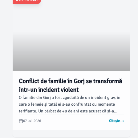
Conflict de familie în Gorj se transformă
într-un incident violent
O familie din Gorj a fost zguduită de un incident grav, în
care o femeie și tatăl ei s-au confruntat cu momente
terifiante. Un bărbat de 48 de ani este acuzat că și-a
bătut soția și a agresat tatăl acesteia, provocând
07 Jul 2026
Citește
intervenția imediată a poliției, conform informațiilor
furnizate de asingorj.ro.