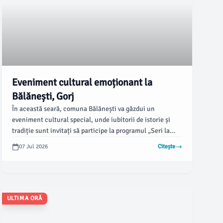
Eveniment cultural emoționant la
Bălănești, Gorj
În această seară, comuna Bălănești va găzdui un
eveniment cultural special, unde iubitorii de istorie și
tradiție sunt invitați să participe la programul „Seri la
Vila Luna”. Potrivit asingorj.ro, toate activitățile vor
07 Jul 2026
Citește
începe la ora 20:00, la Casa Memorială „Ion Popescu-
Voitești”, unde va avea loc expoziția fotografică
„BĂLĂNEȘTIU – o poveste în imagini”.
ULTIMA ORĂ