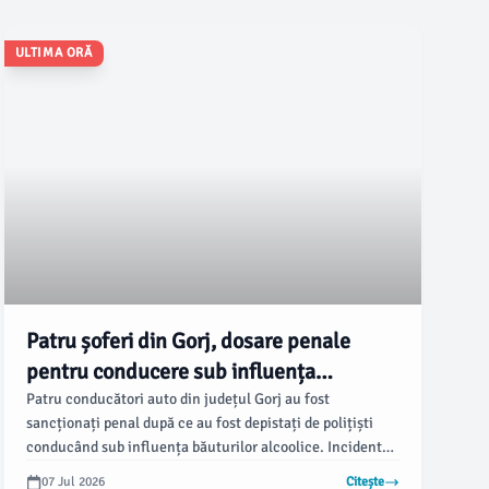
ULTIMA ORĂ
Patru șoferi din Gorj, dosare penale
pentru conducere sub influența
alcoolului
Patru conducători auto din județul Gorj au fost
sancționați penal după ce au fost depistați de polițiști
conducând sub influența băuturilor alcoolice. Incidentul
a avut loc în ultimele 24 de ore, iar unul dintre șoferi a
07 Jul 2026
Citește