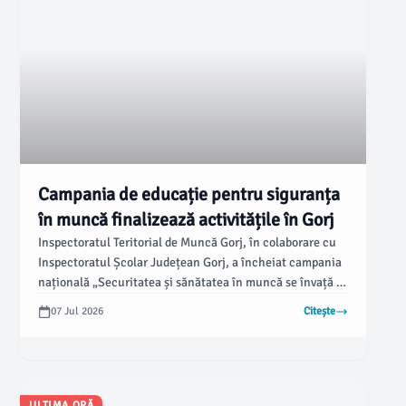
Campania de educație pentru siguranța
în muncă finalizează activitățile în Gorj
Inspectoratul Teritorial de Muncă Gorj, în colaborare cu
Inspectoratul Școlar Județean Gorj, a încheiat campania
națională „Securitatea și sănătatea în muncă se învață în
școală și se aplică toată viața”. Acest program, destinat
07 Jul 2026
Citește
elevilor din licee și școli profesionale, a avut ca scop
familiarizarea tinerilor cu regulile de siguranță și
prevenirea riscurilor profesionale, potrivit asingorj.ro.
ULTIMA ORĂ