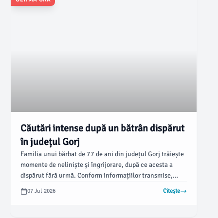
Căutări intense după un bătrân dispărut
în județul Gorj
Familia unui bărbat de 77 de ani din județul Gorj trăiește
momente de neliniște și îngrijorare, după ce acesta a
dispărut fără urmă. Conform informațiilor transmise,
autoritățile au lansat un apel public pentru a solicita
07 Jul 2026
Citește
sprijinul cetățenilor în găsirea lui Ion Șelaru, din satul
Văcarea, comuna Dănești.