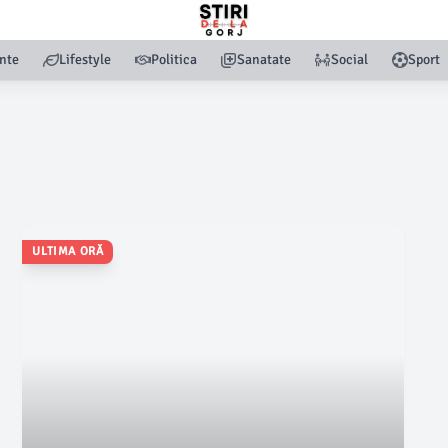
nte
Lifestyle
Politica
Sanatate
Social
Sport
ULTIMA ORĂ