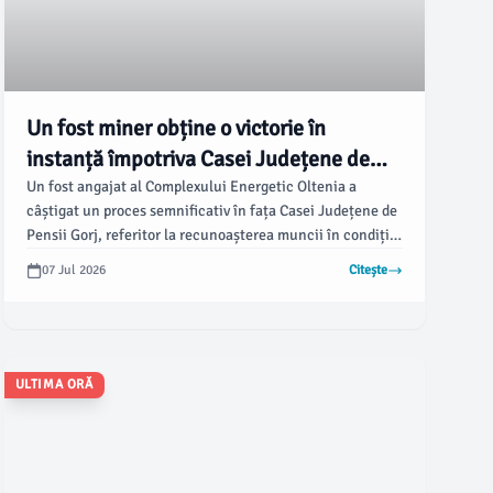
Un fost miner obține o victorie în
instanță împotriva Casei Județene de
Pensii Gorj
Un fost angajat al Complexului Energetic Oltenia a
câștigat un proces semnificativ în fața Casei Județene de
Pensii Gorj, referitor la recunoașterea muncii în condiții
speciale și recalcularea pensiei. Decizia definitivă a fost
07 Jul 2026
Citește
pronunțată de Curtea de Apel Craiova pe 11 iunie 2026,
menținând, în mare parte, hotărârea Tribunalului Gorj,
care obligă Casa de Pensii să emită o nouă decizie de
pensionare.
ULTIMA ORĂ