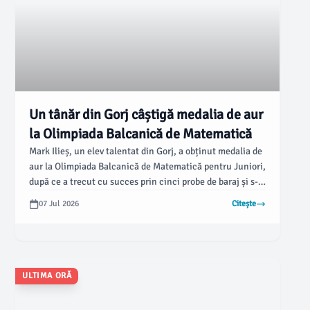
Un tânăr din Gorj câștigă medalia de aur
la Olimpiada Balcanică de Matematică
Mark Ilieș, un elev talentat din Gorj, a obținut medalia de
aur la Olimpiada Balcanică de Matematică pentru Juniori,
după ce a trecut cu succes prin cinci probe de baraj și s-a
calificat în lotul României. Această competiție
07 Jul 2026
Citește
internațională importantă subliniază abilitățile
excepționale ale tinerilor matematicieni, iar Mark
dovedește că este un nume de referință pentru generația
sa.
ULTIMA ORĂ