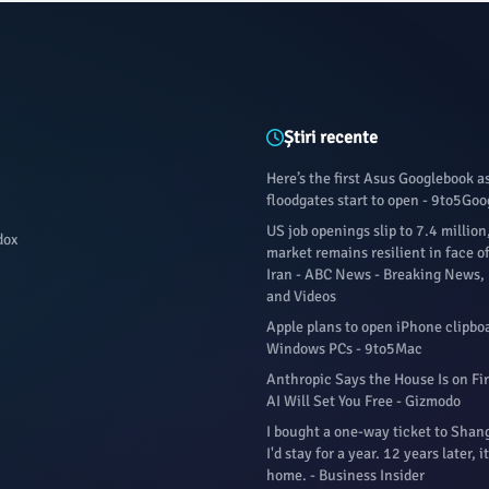
Știri recente
Here’s the first Asus Googlebook a
floodgates start to open - 9to5Goo
US job openings slip to 7.4 million
dox
market remains resilient in face of
Iran - ABC News - Breaking News,
and Videos
Apple plans to open iPhone clipbo
Windows PCs - 9to5Mac
Anthropic Says the House Is on Fi
AI Will Set You Free - Gizmodo
I bought a one-way ticket to Shan
I'd stay for a year. 12 years later, it
home. - Business Insider