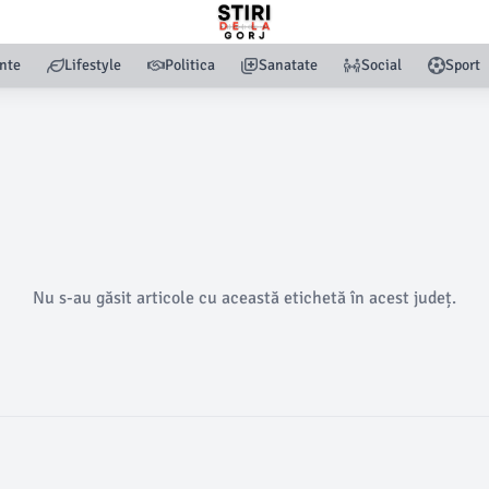
nte
Lifestyle
Politica
Sanatate
Social
Sport
Nu s-au găsit articole cu această etichetă în acest județ.