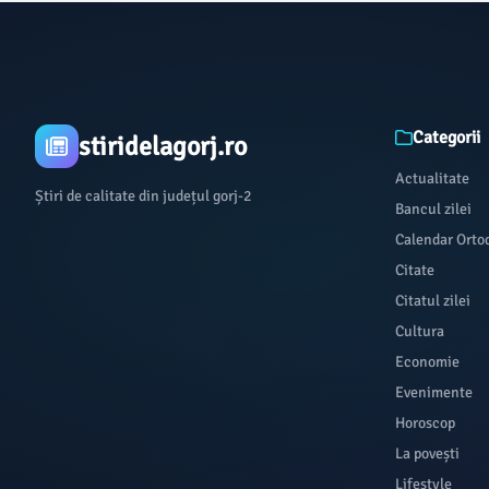
Categorii
stiridelagorj.ro
Actualitate
Știri de calitate din județul gorj-2
Bancul zilei
Calendar Orto
Citate
Citatul zilei
Cultura
Economie
Evenimente
Horoscop
La povești
Lifestyle