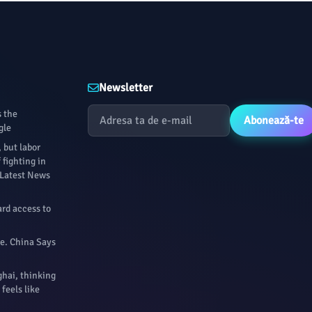
Newsletter
s the
Abonează-te
gle
, but labor
 fighting in
 Latest News
ard access to
re. China Says
ghai, thinking
 feels like