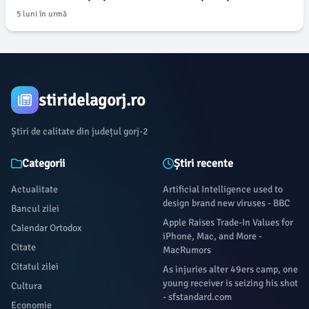
5 luni în urmă
stiridelagorj.ro
Știri de calitate din județul gorj-2
Categorii
Știri recente
Actualitate
Artificial Intelligence used to
design brand new viruses - BBC
Bancul zilei
Apple Raises Trade-In Values for
Calendar Ortodox
iPhone, Mac, and More -
Citate
MacRumors
Citatul zilei
As injuries alter 49ers camp, one
young receiver is seizing his shot
Cultura
- sfstandard.com
Economie