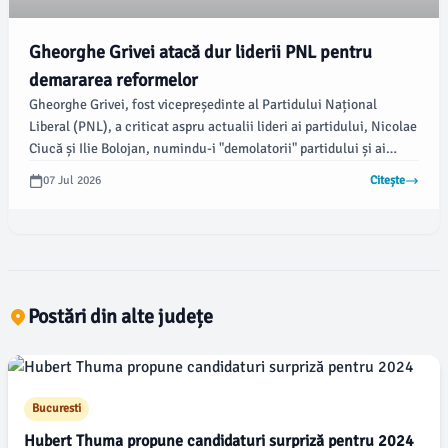
Gheorghe Grivei atacă dur liderii PNL pentru
demararea reformelor
Gheorghe Grivei, fost vicepreședinte al Partidului Național
Liberal (PNL), a criticat aspru actualii lideri ai partidului, Nicolae
Ciucă și Ilie Bolojan, numindu-i "demolatorii" partidului și ai
României. Declarațiile sale par să vină în urma recentei
07 Jul 2026
Citește
nominalizări a prim-vicepreședintelui Adrian Veștea ca premier,
decizie care a generat un scandal intern în rândul liberalilor.
Postări din alte județe
Bucuresti
Hubert Thuma propune candidaturi surpriză pentru 2024