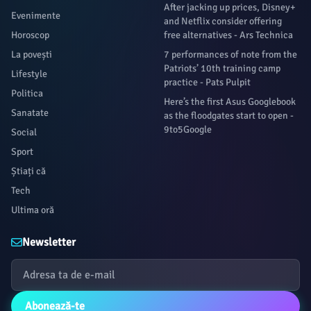
After jacking up prices, Disney+
Evenimente
and Netflix consider offering
Horoscop
free alternatives - Ars Technica
La povești
7 performances of note from the
Patriots’ 10th training camp
Lifestyle
practice - Pats Pulpit
Politica
Here’s the first Asus Googlebook
Sanatate
as the floodgates start to open -
9to5Google
Social
Sport
Știați că
Tech
Ultima oră
Newsletter
Abonează-te