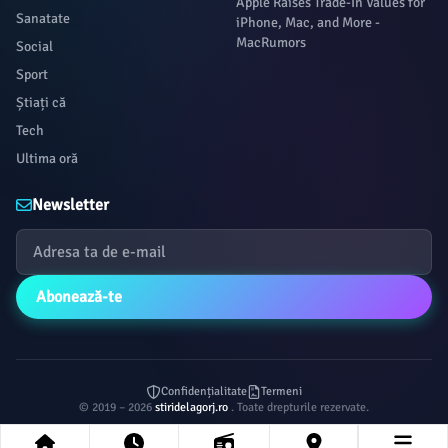
Apple Raises Trade-In Values for
Sanatate
iPhone, Mac, and More -
MacRumors
Social
Sport
Știați că
Tech
Ultima oră
Newsletter
Abonează-te
Confidențialitate
Termeni
© 2019 – 2026
stiridelagorj.ro
. Toate drepturile rezervate.