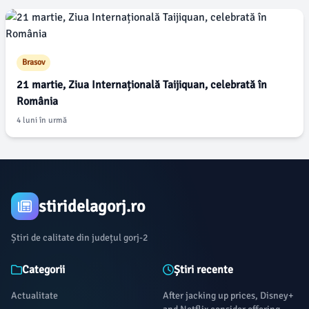
Brasov
21 martie, Ziua Internațională Taijiquan, celebrată în
România
4 luni în urmă
stiridelagorj.ro
Știri de calitate din județul gorj-2
Categorii
Știri recente
Actualitate
After jacking up prices, Disney+