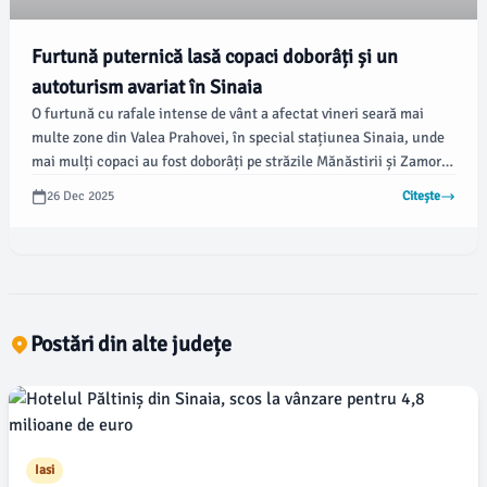
Furtună puternică lasă copaci doborâți și un
autoturism avariat în Sinaia
O furtună cu rafale intense de vânt a afectat vineri seară mai
multe zone din Valea Prahovei, în special stațiunea Sinaia, unde
mai mulți copaci au fost doborâți pe străzile Mănăstirii și Zamora.
Potrivit autorităților, unul dintre arbori a căzut pe un autoturism
26 Dec 2025
Citește
în care se aflau trei persoane, care din fericire au scăpat
nevătămate.
Postări din alte județe
Iasi