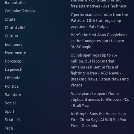
and Netflix consider offering
Bancul zilei
free alternatives - Ars Technica
Calendar Ortodox
7 performances of note from the
Citate
Patriots’ 10th training camp
practice - Pats Pulpit
Citatul zilei
Here’s the first Asus Googlebook
Cultura
as the floodgates start to open -
Economie
9to5Google
Evenimente
US job openings slip to 7.4
Horoscop
million, but labor market
remains resilient in face of
La povești
fighting in Iran - ABC News -
Lifestyle
Breaking News, Latest News and
Videos
Politica
Apple plans to open iPhone
Sanatate
clipboard access to Windows PCs
Social
- 9to5Mac
Sport
Anthropic Says the House Is on
Știați că
Fire. China Says AI Will Set You
Free - Gizmodo
Tech