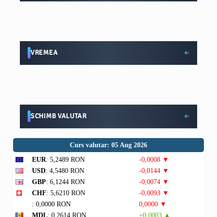
VREMEA
SCHIMB VALUTAR
Curs valutar: 05 Aug 2026
EUR
: 5,2489 RON
-0,0008 ▼
USD
: 4,5480 RON
-0,0144 ▼
GBP
: 6,1244 RON
-0,0074 ▼
CHF
: 5,6210 RON
-0,0093 ▼
: 0,0000 RON
0,0000 ▼
MDL
: 0,2614 RON
+0,0003 ▲