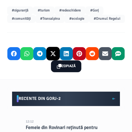
#siguranță
#turism
#redeschidere
#Gorj
#comunități
#Transalpina
#ecologie
#Drumul Regelui
COPIAZĂ
RECENTE DIN GORJ-2
12:12
Femeie din Rovinari reținută pentru