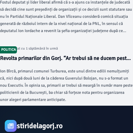
Fostul deputat și lider liberal afirmă că s-a ajuns ca instanțele de judecată
să decidă cine sunt președinți de organizații și ce decizii sunt statutare sau
nu în Partidul Naționale Liberal. Dan Vîlceanu consideră comică situația
generată de războiul intern de la nivel național de la PNL, în sensul că
deputatul Ion Iordache a revenit la șefia organizației județene după ce
președinte interimar a fost numit pentru o scurtă perioadă de timp,
generalul în rezervă Ioan Sîrbu.
Articol postat cu 1 săptămână în urmă
POLITICA
Revolta primarilor din Gorj. “Ar trebui să ne ducem peste
ei, să terminăm bâlciul ăsta”
Ion Bîrcă, primarul comunei Turburea, este unul dintre edilii nemulțumiți
că, nici după două luni de la căderea Guverului Bolojan, nu s-a format un
nou Executiv. În opinia sa, primarii ar trebui să meargă în număr mare peste
politicienii de la București, ba chiar să forțeze nota pentru organizarea
unor alegeri parlamentare anticipate.
stiridelagorj.ro