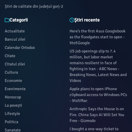
Știri de calitate din județul gorj-2
Categorii
Știri recente
Actualitate
Here’s the first Asus Googlebook
as the floodgates start to open -
Bancul zilei
9to5Google
Calendar Ortodox
US job openings slip to 7.4
Citate
million, but labor market
remains resilient in face of
Citatul zilei
fighting in Iran - ABC News -
Cultura
Breaking News, Latest News and
Economie
Videos
Evenimente
Apple plans to open iPhone
clipboard access to Windows PCs
Horoscop
- 9to5Mac
La povești
Anthropic Says the House Is on
Lifestyle
Fire. China Says AI Will Set You
Free - Gizmodo
Politica
I bought a one-way ticket to
Sanatate