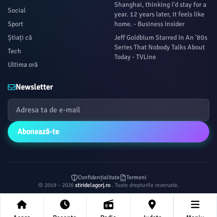
Shanghai, thinking I'd stay for a
Social
year. 12 years later, it feels like
Sport
home. - Business Insider
Știați că
Jeff Goldblum Starred In An '80s
Series That Nobody Talks About
Tech
Today - TVLine
Ultima oră
Newsletter
Abonează-te
Confidențialitate
Termeni
© 2019 – 2026
stiridelagorj.ro
. Toate drepturile rezervate.