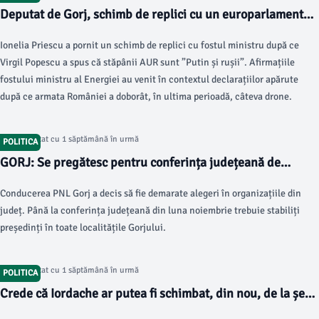
Deputat de Gorj, schimb de replici cu un europarlamentar.
”Pe lângă faptul că dezinformați, mai sunteți și extrem de
Ionelia Priescu a pornit un schimb de replici cu fostul ministru după ce
plictisitor”
Virgil Popescu a spus că stăpânii AUR sunt ”Putin și rușii”. Afirmațiile
fostului ministru al Energiei au venit în contextul declarațiilor apărute
după ce armata României a doborât, în ultima perioadă, câteva drone.
Articol postat cu 1 săptămână în urmă
POLITICA
GORJ: Se pregătesc pentru conferința județeană de
alegeri
Conducerea PNL Gorj a decis să fie demarate alegeri în organizațiile din
județ. Până la conferința județeană din luna noiembrie trebuie stabiliți
președinți în toate localitățile Gorjului.
Articol postat cu 1 săptămână în urmă
POLITICA
Crede că Iordache ar putea fi schimbat, din nou, de la șefia
PNL Gorj