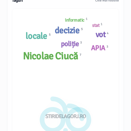
Taguri
Cele mai folosite
1
informatic
1
stat
decizie
5
vot
locale
4
5
poliție
3
APIA
3
Nicolae Ciucă
7
STIRIDELAGORJ.RO