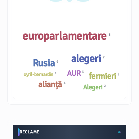
europarlamentare
8
alegeri
7
Rusia
6
AUR
3
1
fermieri
cyril-bernardin
4
alianță
4
Alegeri
2
RECLAME