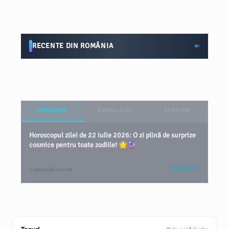
RECENTE DIN ROMÂNIA
HOROSCOP
BANCUL ZILEI
ȘTIAȚI CĂ?
Horoscopul zilei de 22 iulie 2026: O zi plină de surprize
cosmice pentru toate zodiile! 🌟🔮
VEZI TOT
2 săptămâni în urmă