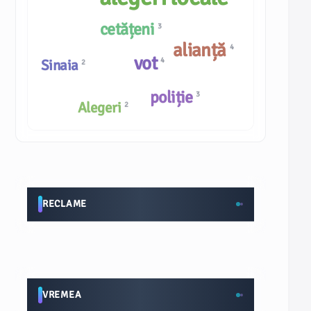
cetățeni
3
alianță
4
vot
4
Sinaia
2
poliție
3
Alegeri
2
RECLAME
VREMEA