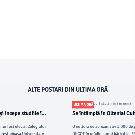
ALTE POSTARI DIN ULTIMA ORĂ
Articol postat cu 1 săptămână în urmă
ULTIMA ORĂ
i începe studiile în
Se întâmplă în Oltenia! Cul
de-vie
ui fost elev al Colegiului
O cultură de aproximativ 1.000 de pl
prestigioasa Universitate
DIICOT în grădina unui bărbat de 59