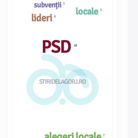
subvenții
3
locale
5
lideri
6
PSD
18
STIRIDELAGORJ.RO
alegeri locale
7