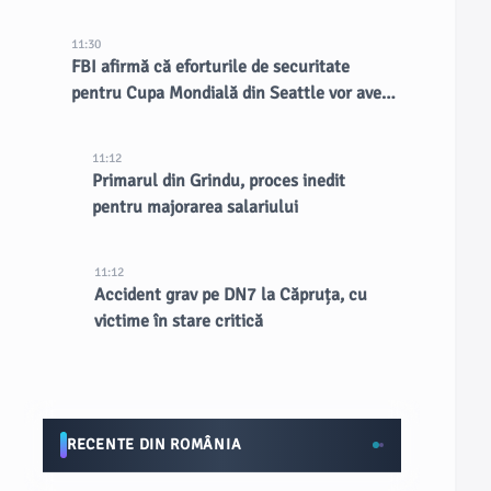
11:30
FBI afirmă că eforturile de securitate
pentru Cupa Mondială din Seattle vor avea
un impact de lungă durată asupra orașului
11:12
Primarul din Grindu, proces inedit
pentru majorarea salariului
11:12
Accident grav pe DN7 la Căpruța, cu
victime în stare critică
RECENTE DIN ROMÂNIA