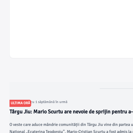
Articol postat cu 1 săptămână în urmă
ULTIMA ORĂ
Târgu Jiu: Mario Scurtu are nevoie de sprijin pentru a-ș
SUA, la Harvard
O veste care aduce mândrie comunității din Târgu Jiu vine din partea un
Național „Ecaterina Teodoroiu”. Mario-Cristian Scurtu a fost admis la 