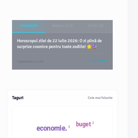
HOROSCOP
BANCUL ZILEI
ȘTIAȚI CĂ?
Horoscopul zilei de 22 iulie 2026: O zi plină de
surprize cosmice pentru toate zodiile! 🌟🔮
VEZI TOT
2 săptămâni în urmă
Taguri
Cele mai folosite
buget
2
economie.
3