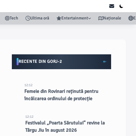
Tech
Ultima oră
Entertainment
Naționale
E
RECENTE DIN GORJ-2
12:12
Femeie din Rovinari reținută pentru
încălcarea ordinului de protecție
12:12
Festivalul „Poarta Sărutului” revine la
Târgu Jiu în august 2026