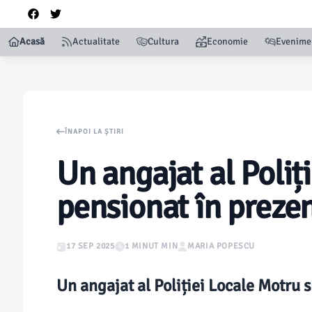
Acasă
Actualitate
Cultura
Economie
Evenime
ÎNAPOI LA ȘTIRI
Un angajat al Poliț
pensionat în preze
17 SEP 2025
1 MINUT MIN
MARIA POPESCU
Un angajat al Poliției Locale Motru 