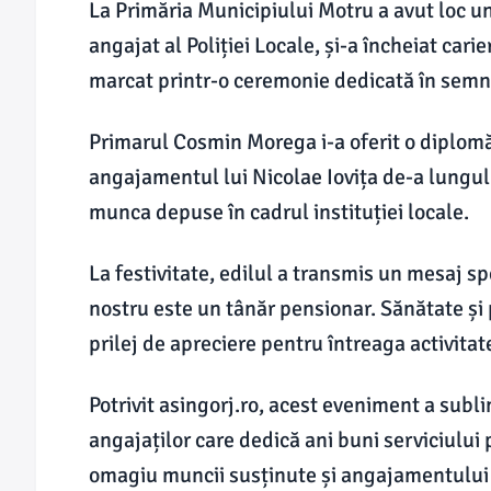
La Primăria Municipiului Motru a avut loc 
angajat al Poliției Locale, și-a încheiat cari
marcat printr-o ceremonie dedicată în semn 
Primarul Cosmin Morega i-a oferit o diplomă
angajamentul lui Nicolae Iovița de-a lungul 
munca depuse în cadrul instituției locale.
La festivitate, edilul a transmis un mesaj s
nostru este un tânăr pensionar. Sănătate și
prilej de apreciere pentru întreaga activitat
Potrivit asingorj.ro, acest eveniment a subl
angajaților care dedică ani buni serviciului
omagiu muncii susținute și angajamentului