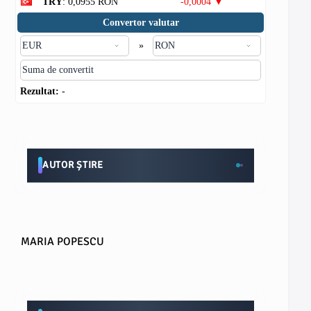
TRY
: 0,0955 RON
-0,0004 ▼
Convertor valutar
»
Rezultat:
-
AUTOR ȘTIRE
MARIA POPESCU