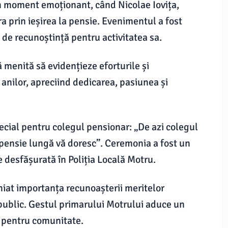
un moment emoționant, când Nicolae Iovița,
era prin ieșirea la pensie. Evenimentul a fost
de recunoștință pentru activitatea sa.
 menită să evidențieze eforturile și
anilor, apreciind dedicarea, pasiunea și
pecial pentru colegul pensionar: „De azi colegul
 pensie lungă vă doresc”. Ceremonia a fost un
e desfășurată în Poliția Locală Motru.
iniat importanța recunoașterii meritelor
 public. Gestul primarului Motrului aduce un
 pentru comunitate.