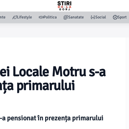
nte
Lifestyle
Politica
Sanatate
Social
Sport
iei Locale Motru s-a
nța primarului
s-a pensionat în prezența primarului