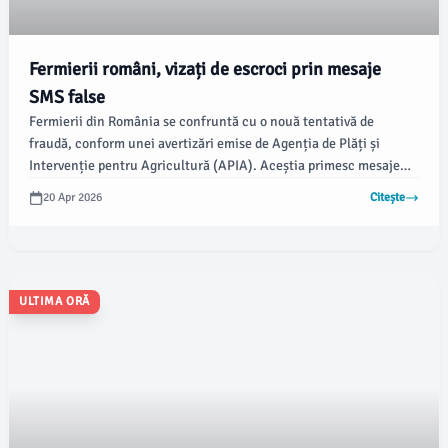
Fermierii români, vizați de escroci prin mesaje
SMS false
Fermierii din România se confruntă cu o nouă tentativă de
fraudă, conform unei avertizări emise de Agenția de Plăți și
Intervenție pentru Agricultură (APIA). Aceștia primesc mesaje
false care le cer date bancare sub pretextul actualizării dosarelor,
20 Apr 2026
Citește
profitând de contextul plăților subvențiilor agricole.
ULTIMA ORĂ