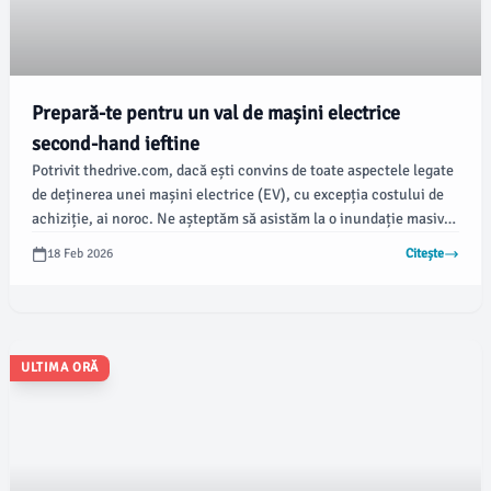
Prepară-te pentru un val de mașini electrice
second-hand ieftine
Potrivit thedrive.com, dacă ești convins de toate aspectele legate
de deținerea unei mașini electrice (EV), cu excepția costului de
achiziție, ai noroc. Ne așteptăm să asistăm la o inundație masivă
de mașini electrice ieftine ieșite din leasing pe piața din SUA, și
18 Feb 2026
Citește
practic toate deodată.
ULTIMA ORĂ