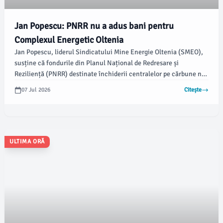
Jan Popescu: PNRR nu a adus bani pentru
Complexul Energetic Oltenia
Jan Popescu, liderul Sindicatului Mine Energie Oltenia (SMEO),
susține că fondurile din Planul Național de Redresare și
Reziliență (PNRR) destinate închiderii centralelor pe cărbune nu
au ajuns în conturile Complexului Energetic Oltenia. Acesta
07 Jul 2026
Citește
consideră că condiționarea acestor sume de închiderea unităților
reprezintă un act de „șantaj”.
ULTIMA ORĂ