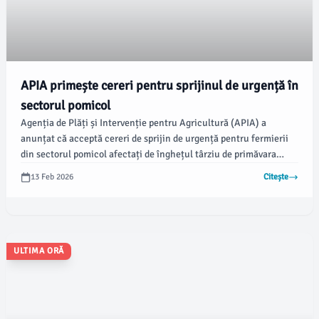
APIA primește cereri pentru sprijinul de urgență în
sectorul pomicol
Agenția de Plăți și Intervenție pentru Agricultură (APIA) a
anunțat că acceptă cereri de sprijin de urgență pentru fermierii
din sectorul pomicol afectați de înghețul târziu de primăvara
anului trecut, până la 09 martie 2026 inclusiv. Această măsură
13 Feb 2026
Citește
este destinată celor care au suferit pagube între 30% și 100% și
au depus anterior cereri de plată.
ULTIMA ORĂ