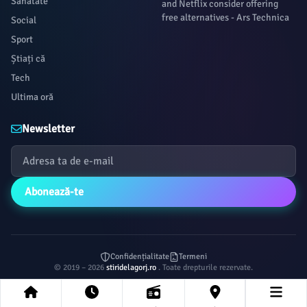
Sanatate
and Netflix consider offering
free alternatives - Ars Technica
Social
Sport
Știați că
Tech
Ultima oră
Newsletter
Abonează-te
Confidențialitate
Termeni
© 2019 – 2026
stiridelagorj.ro
. Toate drepturile rezervate.