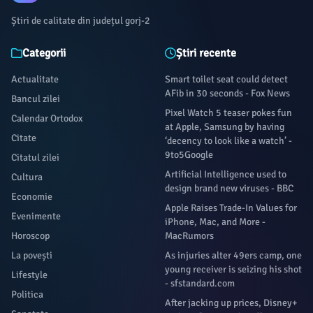
Știri de calitate din județul gorj-2
Categorii
Știri recente
Actualitate
Smart toilet seat could detect
AFib in 30 seconds - Fox News
Bancul zilei
Pixel Watch 5 teaser pokes fun
Calendar Ortodox
at Apple, Samsung by having
Citate
‘decency to look like a watch’ -
9to5Google
Citatul zilei
Artificial Intelligence used to
Cultura
design brand new viruses - BBC
Economie
Apple Raises Trade-In Values for
Evenimente
iPhone, Mac, and More -
Horoscop
MacRumors
La povești
As injuries alter 49ers camp, one
young receiver is seizing his shot
Lifestyle
- sfstandard.com
Politica
After jacking up prices, Disney+