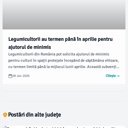
Legumicultorii au termen până în aprilie pentru
ajutorul de minimis
Legumicultorii din România pot solicita ajutorul de minimis
pentru culturi în spații protejate începând de săptămâna viitoare,
cu termen limită până la mijlocul lunii aprilie. Această subvenție
este destinată sprijinirii fermierilor, care vor trebui să
28 Jan 2026
Citește
îndeplinească anumite condiții și să prezinte documentația
necesară.
Postări din alte județe