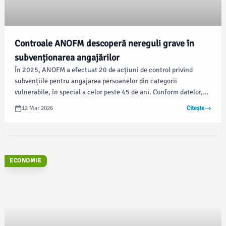
Controale ANOFM descoperă nereguli grave în
subvenționarea angajărilor
În 2025, ANOFM a efectuat 20 de acțiuni de control privind
subvențiile pentru angajarea persoanelor din categorii
vulnerabile, în special a celor peste 45 de ani. Conform datelor,
autoritățile au găsit suspiciuni serioase de nereguli,
12 Mar 2026
Citește
concentrându-se în special pe județele Gorj și Galați, unde
investigarea a scos la iveală o schemă suspectă de plăți repetate,
informează asingorj.ro.
ECONOMIE