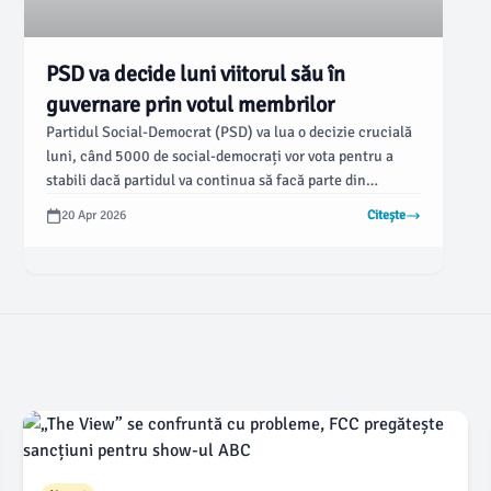
PSD va decide luni viitorul său în
guvernare prin votul membrilor
Partidul Social-Democrat (PSD) va lua o decizie crucială
luni, când 5000 de social-democrați vor vota pentru a
stabili dacă partidul va continua să facă parte din
guvernare sau nu. Președintele USR Târgu-Jiu, Corneliu
20 Apr 2026
Citește
Răducan Morega, a exprimat critici la adresa PSD,
subliniind posibilele consecințe ale unei posibile
retrageri din guvern.