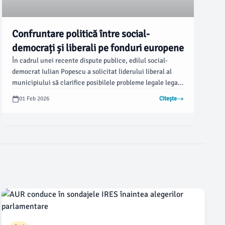
Confruntare politică între social-
democrați și liberali pe fonduri europene
În cadrul unei recente dispute publice, edilul social-
democrat Iulian Popescu a solicitat liderului liberal al
municipiului să clarifice posibilele probleme legale legate
de un proiect pe fonduri europene desfășurat în Delta
01 Feb 2026
Citește
Dunării. Schimbul de replici a avut loc în contextul
anunțului liberalilor privind demersurile pentru
demiterea primarului PSD.