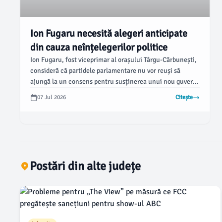
Ion Fugaru necesită alegeri anticipate
din cauza neînțelegerilor politice
Ion Fugaru, fost viceprimar al orașului Târgu-Cărbunești,
consideră că partidele parlamentare nu vor reuși să
ajungă la un consens pentru susținerea unui nou guvern.
De asemenea, el susține că chiar și PSD ar putea fi de
07 Jul 2026
Citește
acord cu organizarea alegerilor anticipate în toamna
acestui an.
Postări din alte județe