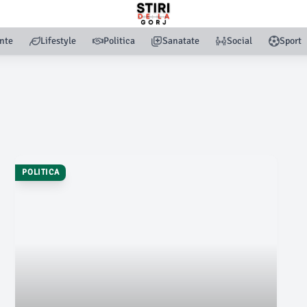
nte
Lifestyle
Politica
Sanatate
Social
Sport
POLITICA