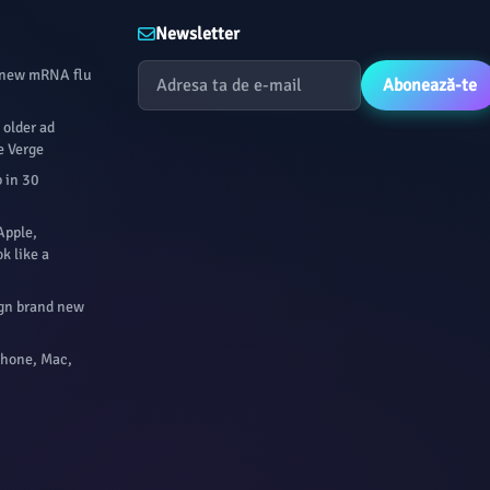
Newsletter
s new mRNA flu
Abonează-te
 older ad
e Verge
b in 30
Apple,
k like a
sign brand new
Phone, Mac,