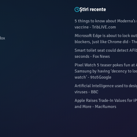
Știri recente
5 things to know about Moderna’
vaccine - TribLIVE.com
Microsoft Edge is about to lock out
dox
blockers, just like Chrome did - Th
Smart toilet seat could detect AFi
seconds - Fox News
Pixel Watch 5 teaser pokes fun at 
Samsung by having ‘decency to loo
watch’ - 9to5Google
Artificial Intelligence used to de
viruses - BBC
Apple Raises Trade-In Values for i
and More - MacRumors