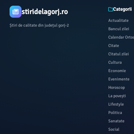
Categorii
stiridelagorj.ro
Actualitate
Știri de calitate din județul gorj-2
Bancul zilei
Calendar Orto
Citate
Citatul zilei
Cultura
Economie
Evenimente
Horoscop
La povești
Lifestyle
Politica
Sanatate
Social