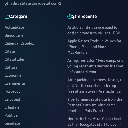
Știri de calitate din județul gorj-2
Categorii
Știri recente
Actualitate
Artificial Intelligence used to
design brand new viruses - BBC
Bancul zilei
Apple Raises Trade-In Values for
Calendar Ortodox
iPhone, Mac, and More -
Citate
MacRumors
Citatul zilei
As injuries alter 49ers camp, one
young receiver is seizing his shot
Cultura
- sfstandard.com
Economie
After jacking up prices, Disney+
Evenimente
and Netflix consider offering
Horoscop
free alternatives - Ars Technica
La povești
7 performances of note from the
Patriots’ 10th training camp
Lifestyle
practice - Pats Pulpit
Politica
Here’s the first Asus Googlebook
Sanatate
as the floodgates start to open -