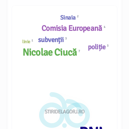
Sinaia
2
Comisia Europeană
4
subvenții
3
1
linie
poliție
3
Nicolae Ciucă
7
STIRIDELAGORJ.RO