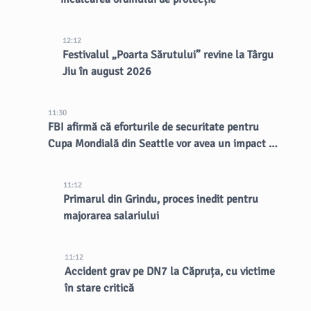
12:12
Festivalul „Poarta Sărutului” revine la Târgu
Jiu în august 2026
11:30
FBI afirmă că eforturile de securitate pentru
Cupa Mondială din Seattle vor avea un impact de
lungă durată asupra orașului
11:12
Primarul din Grindu, proces inedit pentru
majorarea salariului
11:12
Accident grav pe DN7 la Căpruța, cu victime
în stare critică