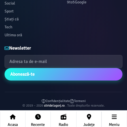
9to5Google
Social
Sport
Știați că
Tech
Ultima oră
Newsletter
Abonează-te
Confidențialitate
Termeni
© 2019 – 2026
stiridelagorj.ro
. Toate drepturile rezervate.
Acasa
Recente
Radio
Județe
Meniu