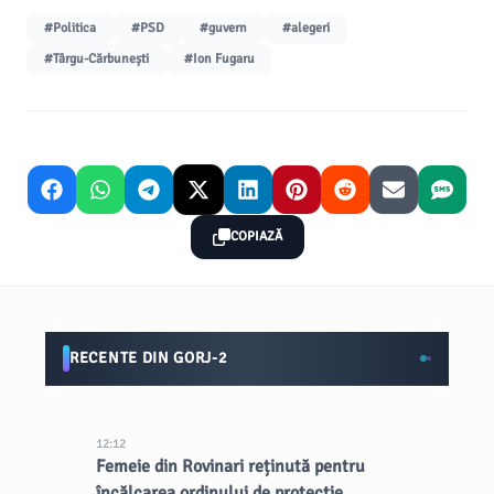
#Politica
#PSD
#guvern
#alegeri
#Târgu-Cărbunești
#Ion Fugaru
COPIAZĂ
RECENTE DIN GORJ-2
12:12
Femeie din Rovinari reținută pentru
încălcarea ordinului de protecție