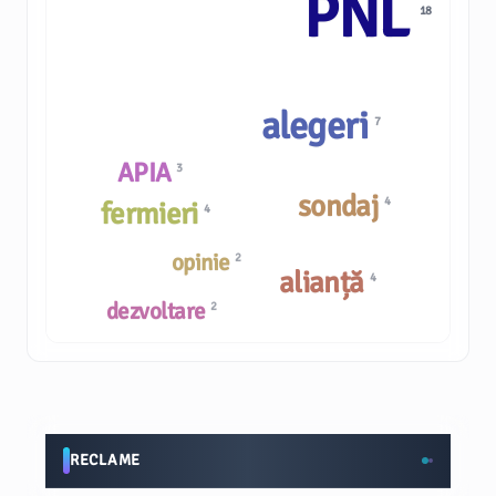
PNL
18
alegeri
7
APIA
3
sondaj
4
fermieri
4
opinie
2
alianță
4
dezvoltare
2
RECLAME