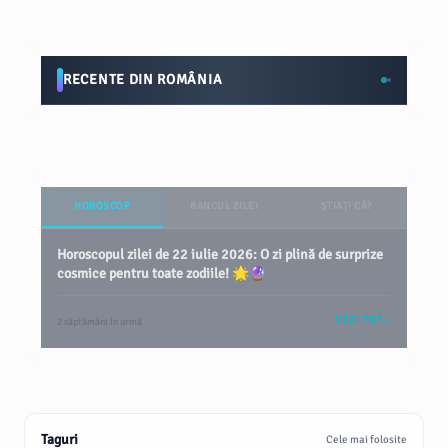
RECENTE DIN ROMÂNIA
HOROSCOP
BANCUL ZILEI
ȘTIAȚI CĂ?
Horoscopul zilei de 22 iulie 2026: O zi plină de surprize
cosmice pentru toate zodiile! 🌟🔮
VEZI TOT
2 săptămâni în urmă
Taguri
Cele mai folosite