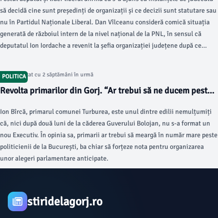
să decidă cine sunt președinți de organizații și ce decizii sunt statutare sau
nu în Partidul Naționale Liberal. Dan Vîlceanu consideră comică situația
generată de războiul intern de la nivel național de la PNL, în sensul că
deputatul Ion Iordache a revenit la șefia organizației județene după ce
președinte interimar a fost numit pentru o scurtă perioadă de timp,
generalul în rezervă Ioan Sîrbu.
Articol postat cu 2 săptămâni în urmă
POLITICA
Revolta primarilor din Gorj. “Ar trebui să ne ducem peste
ei, să terminăm bâlciul ăsta”
Ion Bîrcă, primarul comunei Turburea, este unul dintre edilii nemulțumiți
că, nici după două luni de la căderea Guverului Bolojan, nu s-a format un
nou Executiv. În opinia sa, primarii ar trebui să meargă în număr mare peste
politicienii de la București, ba chiar să forțeze nota pentru organizarea
unor alegeri parlamentare anticipate.
stiridelagorj.ro