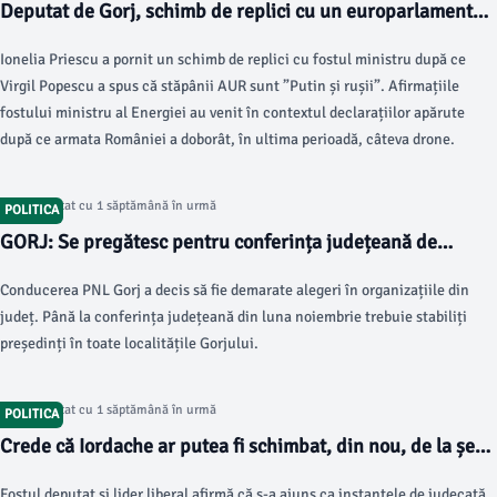
Deputat de Gorj, schimb de replici cu un europarlamentar.
”Pe lângă faptul că dezinformați, mai sunteți și extrem de
Ionelia Priescu a pornit un schimb de replici cu fostul ministru după ce
plictisitor”
Virgil Popescu a spus că stăpânii AUR sunt ”Putin și rușii”. Afirmațiile
fostului ministru al Energiei au venit în contextul declarațiilor apărute
după ce armata României a doborât, în ultima perioadă, câteva drone.
Articol postat cu 1 săptămână în urmă
POLITICA
GORJ: Se pregătesc pentru conferința județeană de
alegeri
Conducerea PNL Gorj a decis să fie demarate alegeri în organizațiile din
județ. Până la conferința județeană din luna noiembrie trebuie stabiliți
președinți în toate localitățile Gorjului.
Articol postat cu 1 săptămână în urmă
POLITICA
Crede că Iordache ar putea fi schimbat, din nou, de la șefia
PNL Gorj
Fostul deputat și lider liberal afirmă că s-a ajuns ca instanțele de judecată