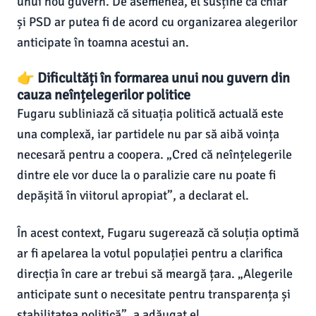
unui nou guvern. De asemenea, el susține că chiar
și PSD ar putea fi de acord cu organizarea alegerilor
anticipate în toamna acestui an.
👉 Dificultăți în formarea unui nou guvern din
cauza neînțelegerilor politice
Fugaru subliniază că situația politică actuală este
una complexă, iar partidele nu par să aibă voința
necesară pentru a coopera. „Cred că neînțelegerile
dintre ele vor duce la o paralizie care nu poate fi
depășită în viitorul apropiat”, a declarat el.
În acest context, Fugaru sugerează că soluția optimă
ar fi apelarea la votul populației pentru a clarifica
direcția în care ar trebui să meargă țara. „Alegerile
anticipate sunt o necesitate pentru transparența și
stabilitatea politică”, a adăugat el.