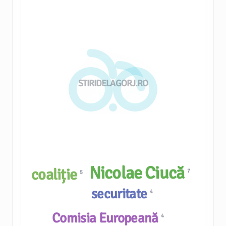
STIRIDELAGORJ.RO
Nicolae Ciucă
coaliție
7
5
securitate
4
Comisia Europeană
4