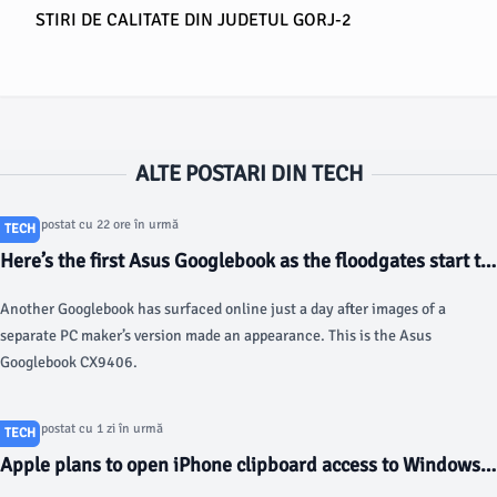
STIRI DE CALITATE DIN JUDETUL GORJ-2
ALTE POSTARI DIN TECH
Articol postat cu 22 ore în urmă
TECH
Here’s the first Asus Googlebook as the floodgates start to
open - 9to5Google
Another Googlebook has surfaced online just a day after images of a
separate PC maker’s version made an appearance. This is the Asus
Googlebook CX9406.
Articol postat cu 1 zi în urmă
TECH
Apple plans to open iPhone clipboard access to Windows
PCs - 9to5Mac