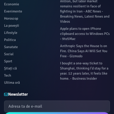
million, but labor market
Economie
remains resilient in face of
Evenimente
fighting in Iran - ABC News -
Breaking News, Latest News and
Horoscop
Videos
La povești
Apple plans to open iPhone
Lifestyle
clipboard access to Windows PCs
- 9to5Mac
Politica
Anthropic Says the House Is on
Sanatate
Fire. China Says AI Will Set You
Social
Free - Gizmodo
Sport
I bought a one-way ticket to
Știați că
Shanghai, thinking I'd stay for a
year. 12 years later, it feels like
Tech
home. - Business Insider
Ultima oră
Newsletter