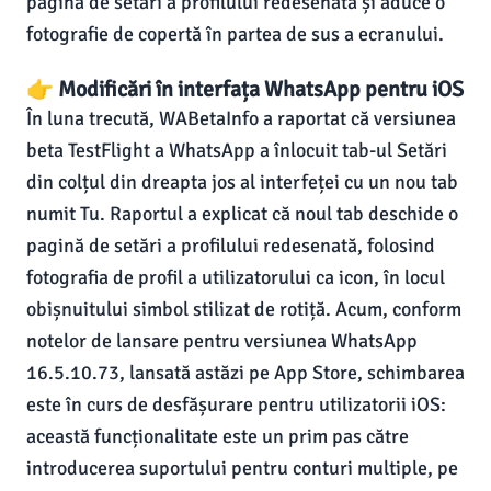
pagină de setări a profilului redesenată și aduce o
fotografie de copertă în partea de sus a ecranului.
👉 Modificări în interfața WhatsApp pentru iOS
În luna trecută, WABetaInfo a raportat că versiunea
beta TestFlight a WhatsApp a înlocuit tab-ul Setări
din colțul din dreapta jos al interfeței cu un nou tab
numit Tu. Raportul a explicat că noul tab deschide o
pagină de setări a profilului redesenată, folosind
fotografia de profil a utilizatorului ca icon, în locul
obișnuitului simbol stilizat de rotiță. Acum, conform
notelor de lansare pentru versiunea WhatsApp
16.5.10.73, lansată astăzi pe App Store, schimbarea
este în curs de desfășurare pentru utilizatorii iOS:
această funcționalitate este un prim pas către
introducerea suportului pentru conturi multiple, pe