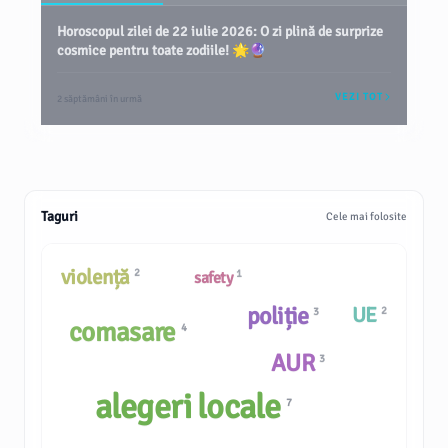
Horoscopul zilei de 22 iulie 2026: O zi plină de surprize
cosmice pentru toate zodiile! 🌟🔮
VEZI TOT
2 săptămâni în urmă
Taguri
Cele mai folosite
violență
2
1
safety
poliție
UE
2
3
comasare
4
AUR
3
alegeri locale
7