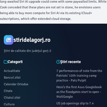
long-awaited Siri AI upgrade could come with some paywalled limits. While
Cook conceded that these plans are not set in stone, he envisions users
being able to buy more compute for Siri AI via its existing iCloud+
subscriptions, which offer extended cloud storage.
stiridelagorj.ro
Știri de calitate din județul gorj-2
Categorii
Știri recente
Actualitate
7 performances of note from the
Patriots’ 10th training camp
Bancul zilei
practice - Pats Pulpit
Calendar Ortodox
Here’s the first Asus Googlebook
Citate
as the floodgates start to open -
9to5Google
Citatul zilei
US job openings slip to 7.4
Cultura