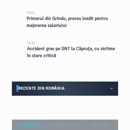
lungă durată asupra orașului
11:12
Primarul din Grindu, proces inedit pentru
majorarea salariului
11:12
Accident grav pe DN7 la Căpruța, cu victime
în stare critică
RECENTE DIN ROMÂNIA
HOROSCOP
BANCUL ZILEI
ȘTIAȚI CĂ?