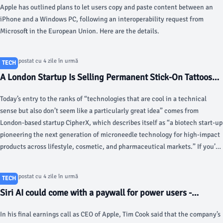
Apple has outlined plans to let users copy and paste content between an
iPhone and a Windows PC, following an interoperability request from
Microsoft in the European Union. Here are the details.
Articol postat cu 4 zile în urmă
TECH
A London Startup Is Selling Permanent Stick-On Tattoos—
and It Wants to Do Mail Order - Gizmodo
Today’s entry to the ranks of “technologies that are cool in a technical
sense but also don’t seem like a particularly great idea” comes from
London-based startup CipherX, which describes itself as “a biotech start-up
pioneering the next generation of microneedle technology for high-impact
products across lifestyle, cosmetic, and pharmaceutical markets.” If you’re
wondering exactly what that means, it translates as follows: they’re selling
permanent stick-on tattoos! The tattoos use the company’s proprietary
Articol postat cu 4 zile în urmă
TECH
“MicroDot Technology™ platform” and come in the form of little patches
Siri AI could come with a paywall for power users -
that are pressed onto your skin for 15 minutes.
TechCrunch
In his final earnings call as CEO of Apple, Tim Cook said that the company’s