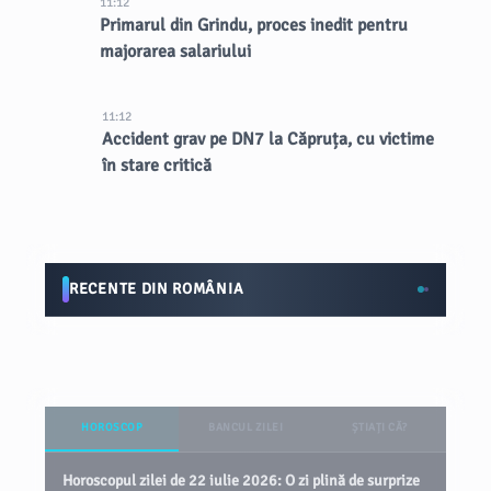
11:12
Primarul din Grindu, proces inedit pentru
majorarea salariului
11:12
Accident grav pe DN7 la Căpruța, cu victime
în stare critică
RECENTE DIN ROMÂNIA
HOROSCOP
BANCUL ZILEI
ȘTIAȚI CĂ?
Horoscopul zilei de 22 iulie 2026: O zi plină de surprize