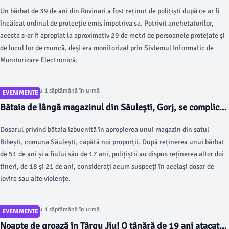
reținut
Un bărbat de 39 de ani din Rovinari a fost reținut de polițiști după ce ar fi
încălcat ordinul de protecție emis împotriva sa. Potrivit anchetatorilor,
acesta s-ar fi apropiat la aproximativ 29 de metri de persoanele protejate și
de locul lor de muncă, deși era monitorizat prin Sistemul Informatic de
Monitorizare Electronică.
Articol postat cu 1 săptămână în urmă
EVENIMENTE
Bătaia de lângă magazinul din Săulești, Gorj, se complică!
Patru persoane au fost reținute!
Dosarul privind bătaia izbucnită în apropierea unui magazin din satul
Bibești, comuna Săulești, capătă noi proporții. După reținerea unui bărbat
de 51 de ani și a fiului său de 17 ani, polițiștii au dispus reținerea altor doi
tineri, de 18 și 21 de ani, considerați acum suspecți în același dosar de
lovire sau alte violențe.
Articol postat cu 1 săptămână în urmă
EVENIMENTE
Noapte de groază în Târgu Jiu! O tânără de 19 ani atacată