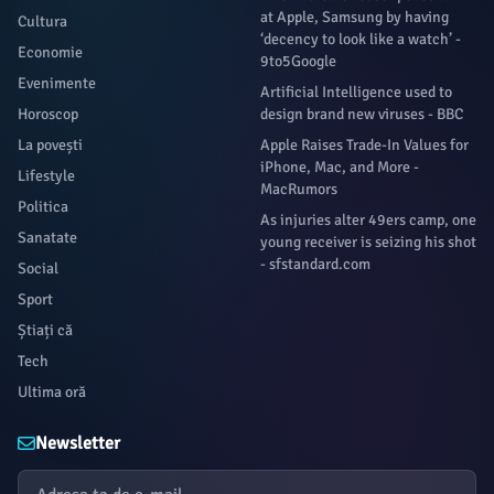
at Apple, Samsung by having
Cultura
‘decency to look like a watch’ -
Economie
9to5Google
Evenimente
Artificial Intelligence used to
Horoscop
design brand new viruses - BBC
La povești
Apple Raises Trade-In Values for
iPhone, Mac, and More -
Lifestyle
MacRumors
Politica
As injuries alter 49ers camp, one
Sanatate
young receiver is seizing his shot
- sfstandard.com
Social
Sport
Știați că
Tech
Ultima oră
Newsletter