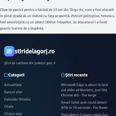
și jefuită pe stradă de un individ cu cagulă!
Clipe de panică pentru o tânără de 19 ani din Târgu Jiu, care a fost atacată
în plină stradă de un individ cu fața acoperită. Potrivit polițiștilor, femeia a
fost amenințată cu un obiect tăietor-înțepător, iar atacatorul i-a furat
geanta înainte de a dispărea.
stiridelagorj.ro
Știri de calitate din județul gorj-2
Categorii
Știri recente
Actualitate
Microsoft Edge is about to lock
out older ad blockers, just like
Bancul zilei
Chrome did - The Verge
Calendar Ortodox
Smart toilet seat could detect
Citate
AFib in 30 seconds - Fox News
Citatul zilei
Pixel Watch 5 teaser pokes fun