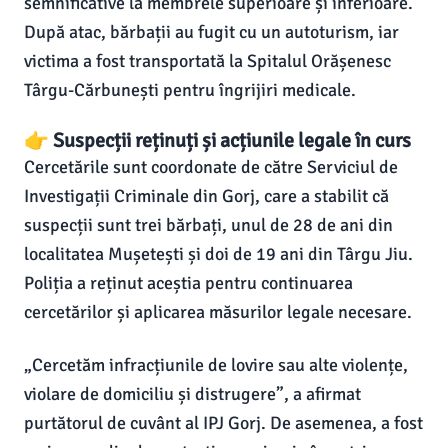
semnificative la membrele superioare și inferioare.
După atac, bărbații au fugit cu un autoturism, iar
victima a fost transportată la Spitalul Orășenesc
Târgu-Cărbunești pentru îngrijiri medicale.
👉 Suspecții reținuți și acțiunile legale în curs
Cercetările sunt coordonate de către Serviciul de
Investigații Criminale din Gorj, care a stabilit că
suspecții sunt trei bărbați, unul de 28 de ani din
localitatea Mușetești și doi de 19 ani din Târgu Jiu.
Poliția a reținut aceștia pentru continuarea
cercetărilor și aplicarea măsurilor legale necesare.
„Cercetăm infracțiunile de lovire sau alte violențe,
violare de domiciliu și distrugere”, a afirmat
purtătorul de cuvânt al IPJ Gorj. De asemenea, a fost