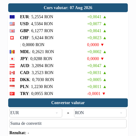
Curs valutar: 07 Aug 2026
EUR
: 5,2554 RON
+0,0041 ▲
USD
: 4,5584 RON
+0,0077 ▲
GBP
: 6,1277 RON
+0,0041 ▲
CHF
: 5,6244 RON
+0,0023 ▲
: 0,0000 RON
0,0000 ▼
MDL
: 0,2621 RON
+0,0002 ▲
JPY
: 0,0288 RON
0,0000 ▼
AUD
: 3,2094 RON
+0,0047 ▲
CAD
: 3,2523 RON
+0,0031 ▲
DKK
: 0,7030 RON
+0,0005 ▲
PLN
: 1,2230 RON
+0,0011 ▲
TRY
: 0,0955 RON
-0,0001 ▼
Convertor valutar
»
Rezultat:
-