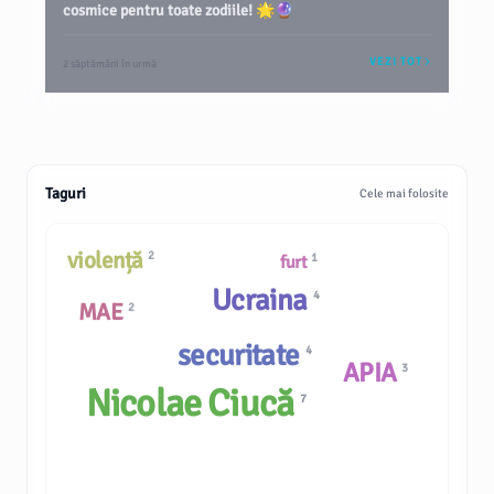
cosmice pentru toate zodiile! 🌟🔮
VEZI TOT
2 săptămâni în urmă
Taguri
Cele mai folosite
violență
2
1
furt
Ucraina
4
MAE
2
securitate
4
APIA
3
Nicolae Ciucă
7