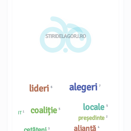
STIRIDELAGORJ.RO
alegeri
lideri
7
6
locale
5
coaliție
5
1
IT
președinte
2
alianță
4
cetățeni
3