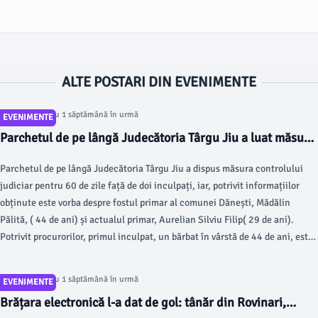
ALTE POSTARI DIN EVENIMENTE
Articol postat cu 1 săptămână în urmă
EVENIMENTE
Parchetul de pe lângă Judecătoria Târgu Jiu a luat măsuri!
Fostul și actualul primar din Dănești, acuzați într-un dosar
Parchetul de pe lângă Judecătoria Târgu Jiu a dispus măsura controlului
privind acte de proprietate! Vezi decizia procurorilor
judiciar pentru 60 de zile față de doi inculpați, iar, potrivit informațiilor
obținute este vorba despre fostul primar al comunei Dănești, Mădălin
Pălită, ( 44 de ani) și actualul primar, Aurelian Silviu Filip( 29 de ani).
Potrivit procurorilor, primul inculpat, un bărbat în vârstă de 44 de ani, este
acuzat de două infracțiuni de instigare la abuz în serviciu și de o
infracțiune de fals intelectual.
Articol postat cu 1 săptămână în urmă
EVENIMENTE
Brățara electronică l-a dat de gol: tânăr din Rovinari,