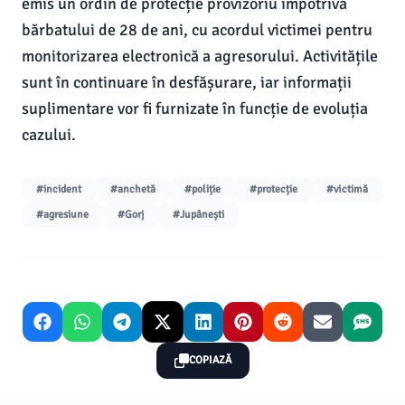
emis un ordin de protecție provizoriu împotriva
bărbatului de 28 de ani, cu acordul victimei pentru
monitorizarea electronică a agresorului. Activitățile
sunt în continuare în desfășurare, iar informații
suplimentare vor fi furnizate în funcție de evoluția
cazului.
#incident
#anchetă
#poliție
#protecție
#victimă
#agresiune
#Gorj
#Jupânești
COPIAZĂ