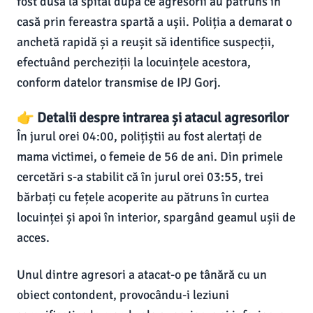
fost dusă la spital după ce agresorii au pătruns în
casă prin fereastra spartă a ușii. Poliția a demarat o
anchetă rapidă și a reușit să identifice suspecții,
efectuând percheziții la locuințele acestora,
conform datelor transmise de IPJ Gorj.
👉 Detalii despre intrarea și atacul agresorilor
În jurul orei 04:00, polițiștii au fost alertați de
mama victimei, o femeie de 56 de ani. Din primele
cercetări s-a stabilit că în jurul orei 03:55, trei
bărbați cu fețele acoperite au pătruns în curtea
locuinței și apoi în interior, spargând geamul ușii de
acces.
Unul dintre agresori a atacat-o pe tânără cu un
obiect contondent, provocându-i leziuni