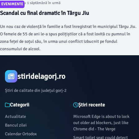
Articol postat cu 1 săptămână în urmă
EVENIMENTE
Scandal cu final dramatic în Târgu Jiu
Un nou caz de violență în familie a fost înregistrat în municipiul Târgu Jiu.
O femeie de 55 de ani le-a spus polițiștilor că a fost lovită cu pumnul în
zona feței de soțul său, în urma unui conflict izbucnit pe fondul
consumului de alcool.
stiridelagorj.ro
Știri de calitate din județul gorj-2
Categorii
Știri recente
Actualitate
Microsoft Edge is about to lock
out older ad blockers, just like
Bancul zilei
Chrome did - The Verge
Calendar Ortodox
Smart toilet seat could detect