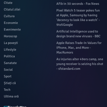
Citate
AFib in 30 seconds - Fox News
Citatul zilei
Pixel Watch 5 teaser pokes fun
at Apple, Samsung by having
Cultura
‘decency to look like a watch’ -
Economie
9to5Google
Evenimente
Artificial Intelligence used to
Horoscop
design brand new viruses - BBC
La povești
Apple Raises Trade-In Values for
iPhone, Mac, and More -
Lifestyle
MacRumors
Politica
As injuries alter 49ers camp, one
Sanatate
young receiver is seizing his shot
- sfstandard.com
Social
Sport
Știați că
Tech
Ultima oră