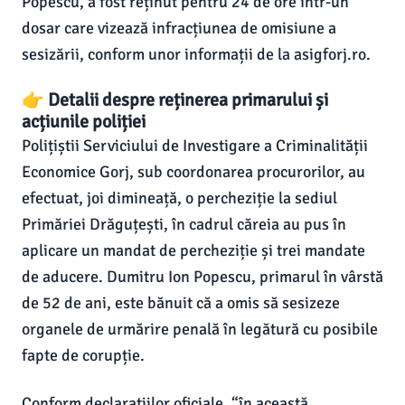
Popescu, a fost reținut pentru 24 de ore într-un
dosar care vizează infracțiunea de omisiune a
sesizării, conform unor informații de la asigforj.ro.
👉 Detalii despre reținerea primarului și
acțiunile poliției
Polițiștii Serviciului de Investigare a Criminalității
Economice Gorj, sub coordonarea procurorilor, au
efectuat, joi dimineață, o percheziție la sediul
Primăriei Drăguțești, în cadrul căreia au pus în
aplicare un mandat de percheziție și trei mandate
de aducere. Dumitru Ion Popescu, primarul în vârstă
de 52 de ani, este bănuit că a omis să sesizeze
organele de urmărire penală în legătură cu posibile
fapte de corupție.
Conform declarațiilor oficiale, “în această