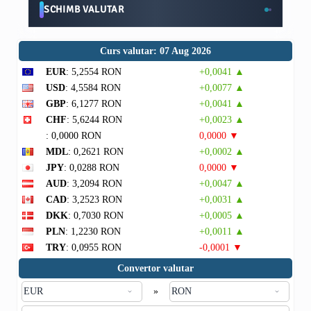
SCHIMB VALUTAR
Curs valutar: 07 Aug 2026
EUR
: 5,2554 RON
+0,0041 ▲
USD
: 4,5584 RON
+0,0077 ▲
GBP
: 6,1277 RON
+0,0041 ▲
CHF
: 5,6244 RON
+0,0023 ▲
: 0,0000 RON
0,0000 ▼
MDL
: 0,2621 RON
+0,0002 ▲
JPY
: 0,0288 RON
0,0000 ▼
AUD
: 3,2094 RON
+0,0047 ▲
CAD
: 3,2523 RON
+0,0031 ▲
DKK
: 0,7030 RON
+0,0005 ▲
PLN
: 1,2230 RON
+0,0011 ▲
TRY
: 0,0955 RON
-0,0001 ▼
Convertor valutar
»