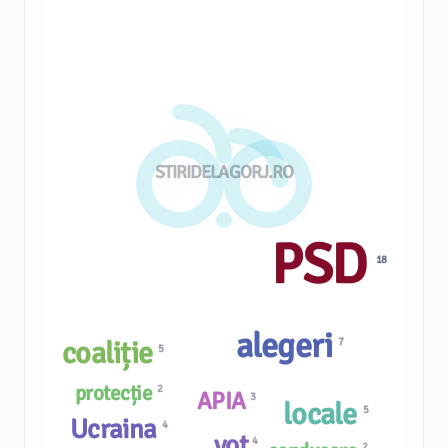
STIRIDELAGORJ.RO
PSD
18
alegeri
7
coaliție
5
protecție
2
APIA
3
locale
5
Ucraina
4
vot
4
2