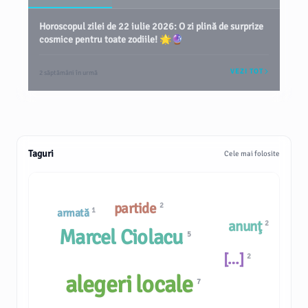
Horoscopul zilei de 22 iulie 2026: O zi plină de surprize
cosmice pentru toate zodiile! 🌟🔮
VEZI TOT
2 săptămâni în urmă
Taguri
Cele mai folosite
partide
2
1
armată
anunţ
2
Marcel Ciolacu
5
[…]
2
alegeri locale
7