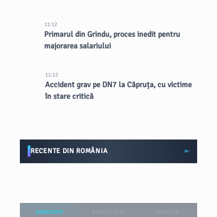
lungă durată asupra orașului
11:12
Primarul din Grindu, proces inedit pentru
majorarea salariului
11:12
Accident grav pe DN7 la Căpruța, cu victime
în stare critică
RECENTE DIN ROMÂNIA
HOROSCOP
BANCUL ZILEI
ȘTIAȚI CĂ?