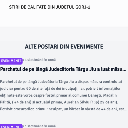
STIRI DE CALITATE DIN JUDETUL GORJ-2
ALTE POSTARI DIN EVENIMENTE
Articol postat cu 1 săptămână în urmă
EVENIMENTE
Parchetul de pe lângă Judecătoria Târgu Jiu a luat măsuri!
Fostul și actualul primar din Dănești, acuzați într-un dosar
Parchetul de pe lângă Judecătoria Târgu Jiu a dispus măsura controlului
privind acte de proprietate! Vezi decizia procurorilor
judiciar pentru 60 de zile față de doi inculpați, iar, potrivit informațiilor
obținute este vorba despre fostul primar al comunei Dănești, Mădălin
Pălită, ( 44 de ani) și actualul primar, Aurelian Silviu Filip( 29 de ani).
Potrivit procurorilor, primul inculpat, un bărbat în vârstă de 44 de ani, este
acuzat de două infracțiuni de instigare la abuz în serviciu și de o
infracțiune de fals intelectual.
Articol postat cu 1 săptămână în urmă
EVENIMENTE