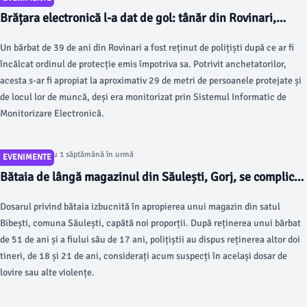
Brățara electronică l-a dat de gol: tânăr din Rovinari,
reținut
Un bărbat de 39 de ani din Rovinari a fost reținut de polițiști după ce ar fi
încălcat ordinul de protecție emis împotriva sa. Potrivit anchetatorilor,
acesta s-ar fi apropiat la aproximativ 29 de metri de persoanele protejate și
de locul lor de muncă, deși era monitorizat prin Sistemul Informatic de
Monitorizare Electronică.
Articol postat cu 1 săptămână în urmă
EVENIMENTE
Bătaia de lângă magazinul din Săulești, Gorj, se complică!
Patru persoane au fost reținute!
Dosarul privind bătaia izbucnită în apropierea unui magazin din satul
Bibești, comuna Săulești, capătă noi proporții. După reținerea unui bărbat
de 51 de ani și a fiului său de 17 ani, polițiștii au dispus reținerea altor doi
tineri, de 18 și 21 de ani, considerați acum suspecți în același dosar de
lovire sau alte violențe.