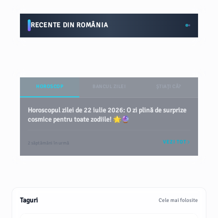
RECENTE DIN ROMÂNIA
HOROSCOP
BANCUL ZILEI
ȘTIAȚI CĂ?
Horoscopul zilei de 22 iulie 2026: O zi plină de surprize
cosmice pentru toate zodiile! 🌟🔮
VEZI TOT
2 săptămâni în urmă
Taguri
Cele mai folosite