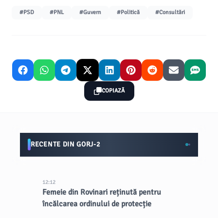
#PSD
#PNL
#Guvern
#Politică
#Consultări
COPIAZĂ
RECENTE DIN GORJ-2
12:12
Femeie din Rovinari reținută pentru
încălcarea ordinului de protecție