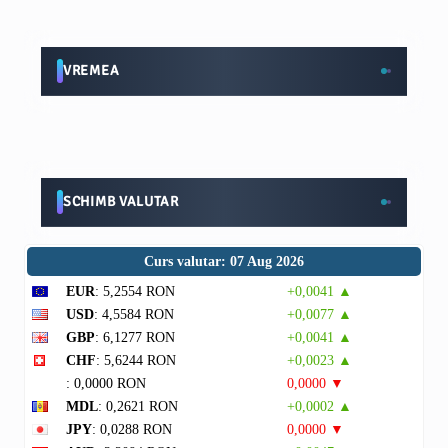
VREMEA
SCHIMB VALUTAR
Curs valutar: 07 Aug 2026
EUR
: 5,2554 RON
+0,0041 ▲
USD
: 4,5584 RON
+0,0077 ▲
GBP
: 6,1277 RON
+0,0041 ▲
CHF
: 5,6244 RON
+0,0023 ▲
: 0,0000 RON
0,0000 ▼
MDL
: 0,2621 RON
+0,0002 ▲
JPY
: 0,0288 RON
0,0000 ▼