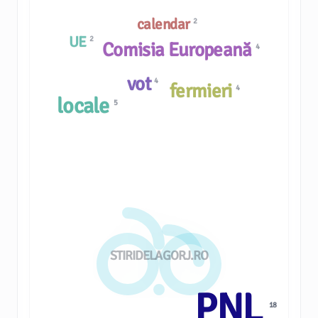
calendar
2
UE
2
Comisia Europeană
4
vot
4
fermieri
4
locale
5
STIRIDELAGORJ.RO
PNL
18