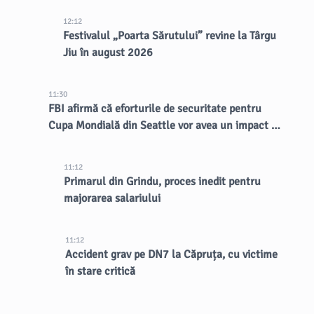
12:12
Festivalul „Poarta Sărutului” revine la Târgu
Jiu în august 2026
11:30
FBI afirmă că eforturile de securitate pentru
Cupa Mondială din Seattle vor avea un impact de
lungă durată asupra orașului
11:12
Primarul din Grindu, proces inedit pentru
majorarea salariului
11:12
Accident grav pe DN7 la Căpruța, cu victime
în stare critică