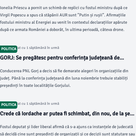
”Pe lângă faptul că dezinformați, mai sunteți și extrem de
Ionelia Priescu a pornit un schimb de replici cu fostul ministru după ce
plictisitor”
Virgil Popescu a spus că stăpânii AUR sunt ”Putin și rușii”. Afirmațiile
fostului ministru al Energiei au venit în contextul declarațiilor apărute
după ce armata României a doborât, în ultima perioadă, câteva drone.
Articol postat cu 1 săptămână în urmă
POLITICA
GORJ: Se pregătesc pentru conferința județeană de
alegeri
Conducerea PNL Gorj a decis să fie demarate alegeri în organizațiile din
județ. Până la conferința județeană din luna noiembrie trebuie stabiliți
președinți în toate localitățile Gorjului.
Articol postat cu 1 săptămână în urmă
POLITICA
Crede că Iordache ar putea fi schimbat, din nou, de la șefia
PNL Gorj
Fostul deputat și lider liberal afirmă că s-a ajuns ca instanțele de judecată
să decidă cine sunt președinți de organizații și ce decizii sunt statutare sau