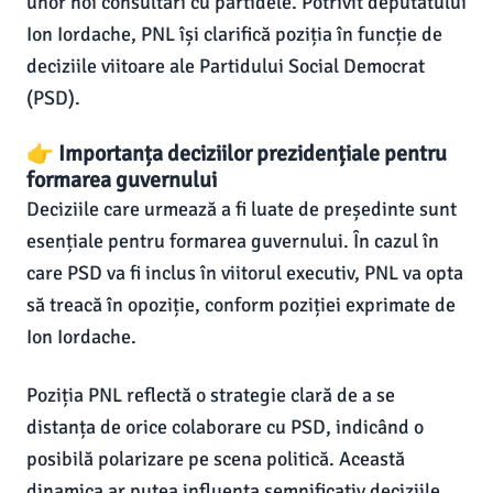
unor noi consultări cu partidele. Potrivit deputatului
Ion Iordache, PNL își clarifică poziția în funcție de
deciziile viitoare ale Partidului Social Democrat
(PSD).
👉 Importanța deciziilor prezidențiale pentru
formarea guvernului
Deciziile care urmează a fi luate de președinte sunt
esențiale pentru formarea guvernului. În cazul în
care PSD va fi inclus în viitorul executiv, PNL va opta
să treacă în opoziție, conform poziției exprimate de
Ion Iordache.
Poziția PNL reflectă o strategie clară de a se
distanța de orice colaborare cu PSD, indicând o
posibilă polarizare pe scena politică. Această
dinamica ar putea influența semnificativ deciziile