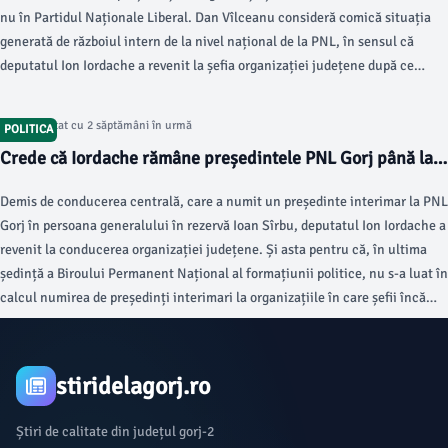
nu în Partidul Naționale Liberal. Dan Vîlceanu consideră comică situația
generată de războiul intern de la nivel național de la PNL, în sensul că
deputatul Ion Iordache a revenit la șefia organizației județene după ce
președinte interimar a fost numit pentru o scurtă perioadă de timp,
generalul în rezervă Ioan Sîrbu.
Articol postat cu 2 săptămâni în urmă
POLITICA
Crede că Iordache rămâne președintele PNL Gorj până la
alegeri
Demis de conducerea centrală, care a numit un președinte interimar la PNL
Gorj în persoana generalului în rezervă Ioan Sîrbu, deputatul Ion Iordache a
revenit la conducerea organizației județene. Și asta pentru că, în ultima
ședință a Biroului Permanent Național al formațiunii politice, nu s-a luat în
calcul numirea de președinți interimari la organizațiile în care șefii încă
sunt în mandat.
stiridelagorj.ro
Știri de calitate din județul gorj-2