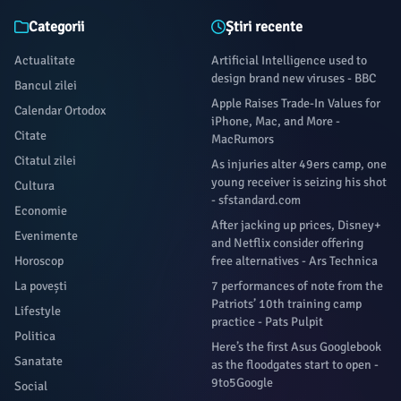
Categorii
Știri recente
Actualitate
Artificial Intelligence used to
design brand new viruses - BBC
Bancul zilei
Apple Raises Trade-In Values for
Calendar Ortodox
iPhone, Mac, and More -
Citate
MacRumors
Citatul zilei
As injuries alter 49ers camp, one
young receiver is seizing his shot
Cultura
- sfstandard.com
Economie
After jacking up prices, Disney+
Evenimente
and Netflix consider offering
Horoscop
free alternatives - Ars Technica
La povești
7 performances of note from the
Patriots’ 10th training camp
Lifestyle
practice - Pats Pulpit
Politica
Here’s the first Asus Googlebook
Sanatate
as the floodgates start to open -
9to5Google
Social