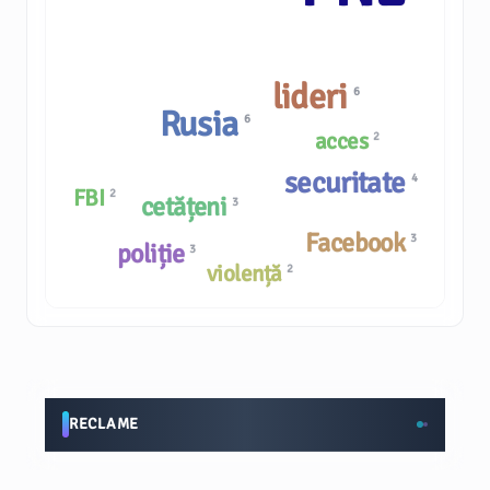
lideri
6
Rusia
6
acces
2
securitate
4
FBI
2
cetățeni
3
Facebook
3
poliție
3
violență
2
RECLAME