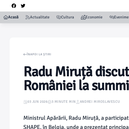
Acasă
Actualitate
Cultura
Economie
Evenime
ÎNAPOI LA ȘTIRI
Radu Miruță discut
României la summi
03 JUN 2026
3 MINUTE MIN
ANDREI MIROSLAVESCU
Ministrul Apărării, Radu Miruță, a participa
SHAPE, în Belgia, unde a prezentat principa