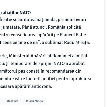
a aliaților NATO
icativ securitatea națională, primele livrări
i jumătate. Până atunci, România solicită
entru consolidarea apărării pe Flancul Estic.
t ceea ce ține de ea”, a subliniat Radu Miruță.
rie, Ministerul Apărării al României a inițiat
soluții temporare de sprijin. NATO a aprobat
r următorul pas constă în recomandarea din
membre către factorii politici pentru aprobarea
ecesară apărării antidronă.
#apărare
#Radu Miruță