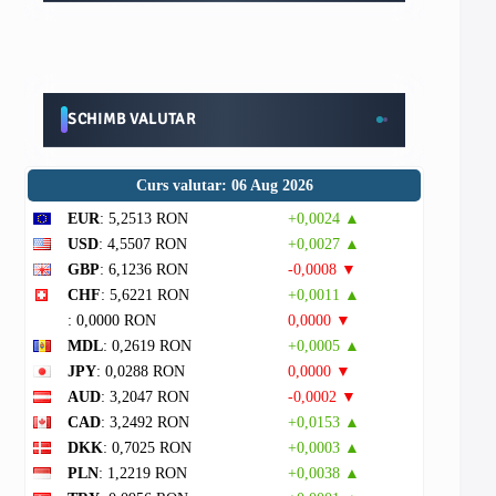
SCHIMB VALUTAR
Curs valutar: 06 Aug 2026
EUR
: 5,2513 RON
+0,0024 ▲
USD
: 4,5507 RON
+0,0027 ▲
GBP
: 6,1236 RON
-0,0008 ▼
CHF
: 5,6221 RON
+0,0011 ▲
: 0,0000 RON
0,0000 ▼
MDL
: 0,2619 RON
+0,0005 ▲
JPY
: 0,0288 RON
0,0000 ▼
AUD
: 3,2047 RON
-0,0002 ▼
CAD
: 3,2492 RON
+0,0153 ▲
DKK
: 0,7025 RON
+0,0003 ▲
PLN
: 1,2219 RON
+0,0038 ▲