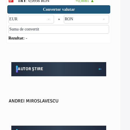
TRY
: 0,0956 RON
+0,0001 ▲
Convertor valutar
»
Rezultat:
-
AUTOR ȘTIRE
ANDREI MIROSLAVESCU