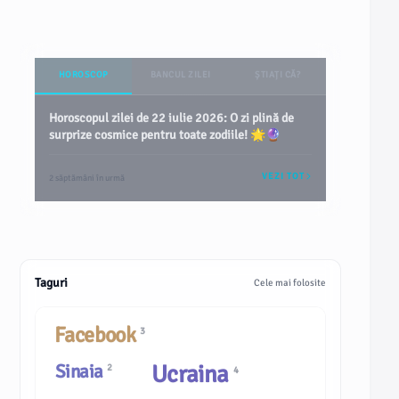
HOROSCOP
BANCUL ZILEI
ȘTIAȚI CĂ?
Horoscopul zilei de 22 iulie 2026: O zi plină de
surprize cosmice pentru toate zodiile! 🌟🔮
VEZI TOT
2 săptămâni în urmă
Taguri
Cele mai folosite
Facebook
3
Sinaia
Ucraina
2
4