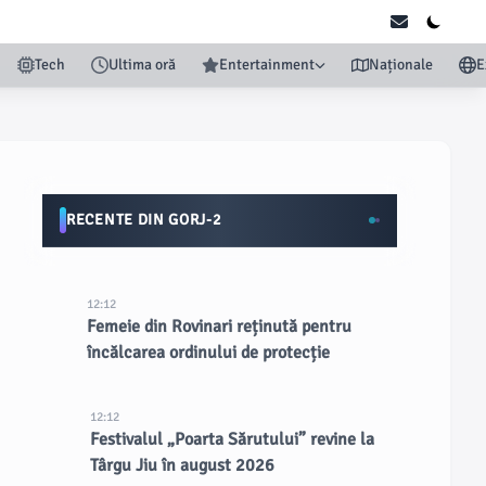
Tech
Ultima oră
Entertainment
Naționale
E
RECENTE DIN GORJ-2
12:12
Femeie din Rovinari reținută pentru
încălcarea ordinului de protecție
12:12
Festivalul „Poarta Sărutului” revine la
Târgu Jiu în august 2026