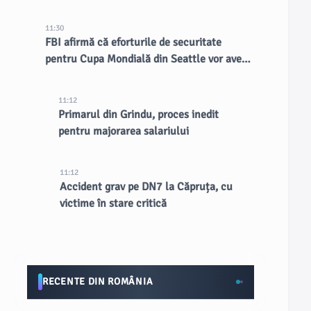
11:30
FBI afirmă că eforturile de securitate
pentru Cupa Mondială din Seattle vor avea
un impact de lungă durată asupra orașului
11:12
Primarul din Grindu, proces inedit
pentru majorarea salariului
11:12
Accident grav pe DN7 la Căpruța, cu
victime în stare critică
RECENTE DIN ROMÂNIA