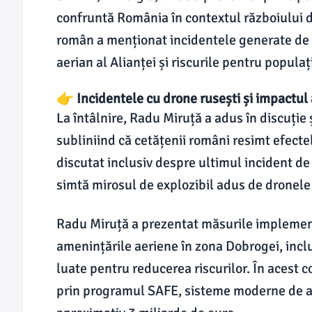
confruntă România în contextul războiului d
român a menționat incidentele generate de d
aerian al Alianței și riscurile pentru populaț
👉 Incidentele cu drone rusești și impactul
La întâlnire, Radu Miruță a adus în discuție 
subliniind că cetățenii români resimt efectel
discutat inclusiv despre ultimul incident de
simtă mirosul de explozibil adus de dronele r
Radu Miruță a prezentat măsurile implemen
amenințările aeriene în zona Dobrogei, incluz
luate pentru reducerea riscurilor. În acest
prin programul SAFE, sisteme moderne de ap