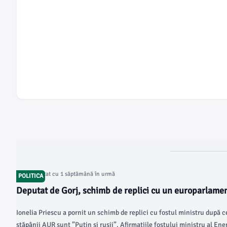
Articol postat cu 1 săptămână în urmă
POLITICA
Deputat de Gorj, schimb de replici cu un europarlamen
că dezinformați, mai sunteți și extrem de plictisitor”
Ionelia Priescu a pornit un schimb de replici cu fostul ministru după c
stăpânii AUR sunt ”Putin și rușii”. Afirmațiile fostului ministru al Ene