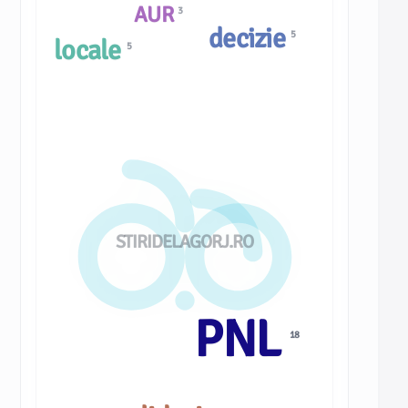
AUR
3
decizie
5
locale
5
STIRIDELAGORJ.RO
PNL
18