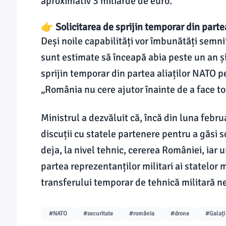
aproximativ 3 miliarde de euro.
👉 Solicitarea de sprijin temporar din parte
Deși noile capabilități vor îmbunătăți semnif
sunt estimate să înceapă abia peste un an ș
sprijin temporar din partea aliaților NATO p
„România nu cere ajutor înainte de a face to
Ministrul a dezvăluit că, încă din luna februa
discuții cu statele partenere pentru a găsi 
deja, la nivel tehnic, cererea României, ia
partea reprezentanților militari ai statelor 
transferului temporar de tehnică militară n
#NATO
#securitate
#românia
#drone
#Galați