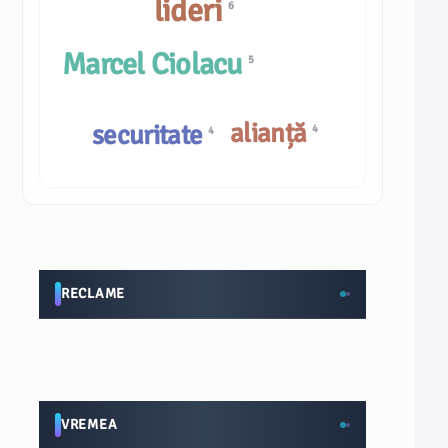
lideri
6
Marcel Ciolacu
5
alianță
securitate
4
4
RECLAME
VREMEA