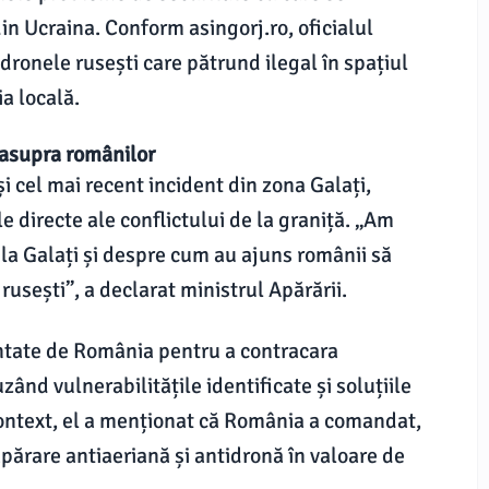
in Ucraina. Conform asingorj.ro, oficialul
ronele rusești care pătrund ilegal în spațiul
ia locală.
 asupra românilor
și cel mai recent incident din zona Galați,
e directe ale conflictului de la graniță. „Am
 la Galați și despre cum au ajuns românii să
usești”, a declarat ministrul Apărării.
tate de România pentru a contracara
ând vulnerabilitățile identificate și soluțiile
 context, el a menționat că România a comandat,
ărare antiaeriană și antidronă în valoare de