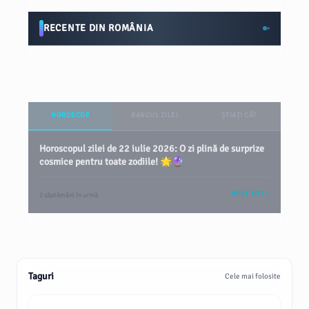
RECENTE DIN ROMÂNIA
HOROSCOP
BANCUL ZILEI
ȘTIAȚI CĂ?
Horoscopul zilei de 22 iulie 2026: O zi plină de surprize
cosmice pentru toate zodiile! 🌟🔮
VEZI TOT
2 săptămâni în urmă
Taguri
Cele mai folosite