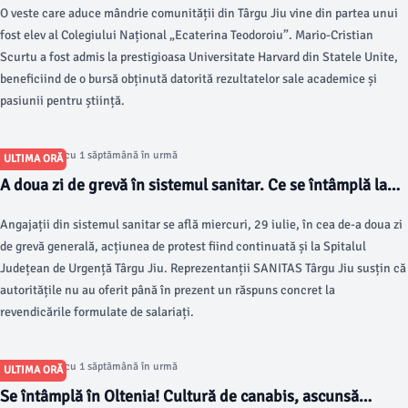
O veste care aduce mândrie comunității din Târgu Jiu vine din partea unui
fost elev al Colegiului Național „Ecaterina Teodoroiu”. Mario-Cristian
Scurtu a fost admis la prestigioasa Universitate Harvard din Statele Unite,
beneficiind de o bursă obținută datorită rezultatelor sale academice și
pasiunii pentru știință.
Articol postat cu 1 săptămână în urmă
ULTIMA ORĂ
A doua zi de grevă în sistemul sanitar. Ce se întâmplă la
Spitalul Județean de Urgență Târgu Jiu
Angajații din sistemul sanitar se află miercuri, 29 iulie, în cea de-a doua zi
de grevă generală, acțiunea de protest fiind continuată și la Spitalul
Județean de Urgență Târgu Jiu. Reprezentanții SANITAS Târgu Jiu susțin că
autoritățile nu au oferit până în prezent un răspuns concret la
revendicările formulate de salariați.
Articol postat cu 1 săptămână în urmă
ULTIMA ORĂ
Se întâmplă în Oltenia! Cultură de canabis, ascunsă