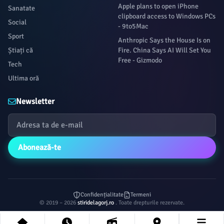
Apple plans to open iPhone
Sanatate
clipboard access to Windows PCs
Social
- 9to5Mac
Sport
Anthropic Says the House Is on
Știați că
Fire. China Says AI Will Set You
Free - Gizmodo
Tech
Ultima oră
Newsletter
Abonează-te
Confidențialitate
Termeni
© 2019 – 2026
stiridelagorj.ro
. Toate drepturile rezervate.