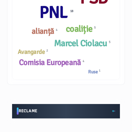
PNL
18
coaliție
5
alianță
4
Marcel Ciolacu
5
Avangarde
2
Comisia Europeană
4
1
Ruse
RECLAME