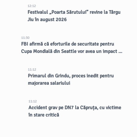
12:12
Festivalul „Poarta Sărutului” revine la Târgu
Jiu în august 2026
11:30
FBI afirmă că eforturile de securitate pentru
Cupa Mondială din Seattle vor avea un impact de
lungă durată asupra orașului
11:12
Primarul din Grindu, proces inedit pentru
majorarea salariului
11:12
Accident grav pe DN7 la Căpruța, cu victime
în stare critică