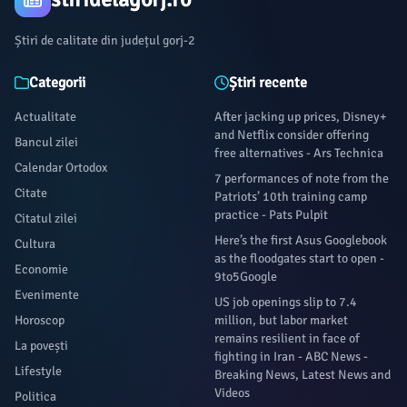
Știri de calitate din județul gorj-2
Categorii
Știri recente
Actualitate
After jacking up prices, Disney+
and Netflix consider offering
Bancul zilei
free alternatives - Ars Technica
Calendar Ortodox
7 performances of note from the
Citate
Patriots’ 10th training camp
practice - Pats Pulpit
Citatul zilei
Here’s the first Asus Googlebook
Cultura
as the floodgates start to open -
Economie
9to5Google
Evenimente
US job openings slip to 7.4
Horoscop
million, but labor market
remains resilient in face of
La povești
fighting in Iran - ABC News -
Lifestyle
Breaking News, Latest News and
Videos
Politica