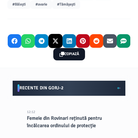
#Bălești
#avarie
#Tămășești
COPIAZĂ
RECENTE DIN GORJ-2
12:12
Femeie din Rovinari reținută pentru
încălcarea ordinului de protecție