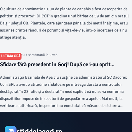
printre porumb și viță-de-vie
O cultură de aproximativ 1.000 de plante de canabis a fost descoperită de
polițiști și procurorii DIICOT în grădina unui bărbat de 59 de ani din orașul
Balș, județul Olt. Plantele, care ajungeau până la doi metri înălțime, erau
ascunse printre rânduri de porumb și viță-de-vie, într-o încercare de a nu
atrage atenția.
Articol postat cu 1 săptămână în urmă
ULTIMA ORĂ
Sfidare fără precedent în Gorj! După ce i-au oprit
activitatea, administratorul Dacorex a anunțat că nu se
Administrația Bazinală de Apă Jiu susține că administratorul SC Dacorex
conformează. A urmat o nouă amendă COLOSALĂ
Com SRL a avut o atitudine sfidătoare pe întreaga durată a controlului
desfășurat în 28 iulie și a declarat în mod explicit că nu se va conforma
dispozițiilor impuse de inspectorii de gospodărire a apelor. Mai mult, la
verificarea ulterioară, inspectorii au constatat că măsura de sistare a
activității nu a fost respectată.
stiridelagorj.ro