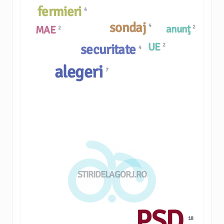
fermieri
4
sondaj
4
anunţ
MAE
2
2
UE
securitate
2
4
alegeri
7
STIRIDELAGORJ.RO
PSD
18