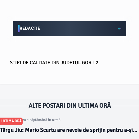
REDACTIE
STIRI DE CALITATE DIN JUDETUL GORJ-2
ALTE POSTARI DIN ULTIMA ORĂ
Articol postat cu 1 săptămână în urmă
ULTIMA ORĂ
Târgu Jiu: Mario Scurtu are nevoie de sprijin pentru a-și
începe studiile în SUA, la Harvard