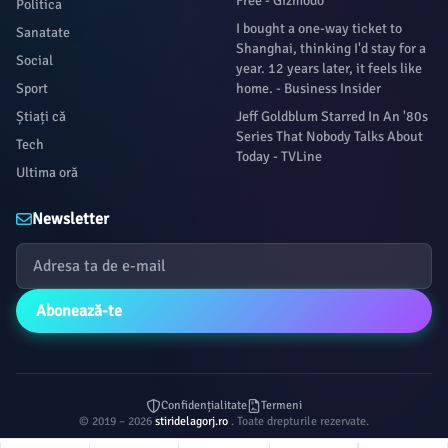
Free - Gizmodo
Politica
I bought a one-way ticket to
Sanatate
Shanghai, thinking I'd stay for a
Social
year. 12 years later, it feels like
Sport
home. - Business Insider
Știați că
Jeff Goldblum Starred In An '80s
Series That Nobody Talks About
Tech
Today - TVLine
Ultima oră
Newsletter
Abonează-te
Confidențialitate
Termeni
© 2019 – 2026
stiridelagorj.ro
. Toate drepturile rezervate.