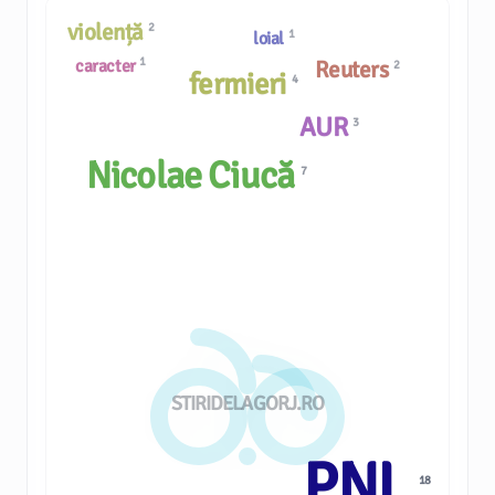
violență
2
1
loial
1
Reuters
caracter
2
fermieri
4
AUR
3
Nicolae Ciucă
7
STIRIDELAGORJ.RO
PNL
18