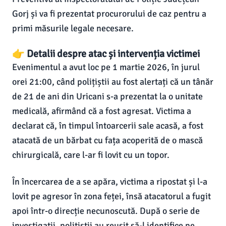
Gorj și va fi prezentat procurorului de caz pentru a
primi măsurile legale necesare.
👉 Detalii despre atac și intervenția victimei
Evenimentul a avut loc pe 1 martie 2026, în jurul
orei 21:00, când polițiștii au fost alertați că un tânăr
de 21 de ani din Uricani s-a prezentat la o unitate
medicală, afirmând că a fost agresat. Victima a
declarat că, în timpul întoarcerii sale acasă, a fost
atacată de un bărbat cu fața acoperită de o mască
chirurgicală, care l-ar fi lovit cu un topor.
În încercarea de a se apăra, victima a ripostat și l-a
lovit pe agresor în zona feței, însă atacatorul a fugit
apoi într-o direcție necunoscută. După o serie de
investigații, polițiștii au reușit să-l identifice pe