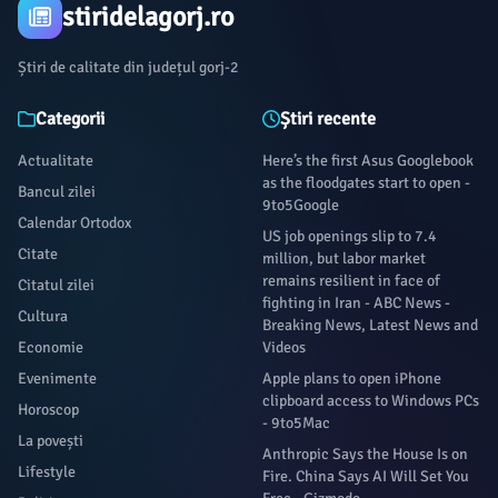
stiridelagorj.ro
Știri de calitate din județul gorj-2
Categorii
Știri recente
Actualitate
Here’s the first Asus Googlebook
as the floodgates start to open -
Bancul zilei
9to5Google
Calendar Ortodox
US job openings slip to 7.4
Citate
million, but labor market
remains resilient in face of
Citatul zilei
fighting in Iran - ABC News -
Cultura
Breaking News, Latest News and
Economie
Videos
Evenimente
Apple plans to open iPhone
clipboard access to Windows PCs
Horoscop
- 9to5Mac
La povești
Anthropic Says the House Is on
Lifestyle
Fire. China Says AI Will Set You