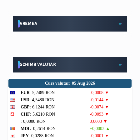
VREMEA
SCHIMB VALUTAR
Curs valutar: 05 Aug 2026
EUR
: 5,2489 RON
-0,0008 ▼
USD
: 4,5480 RON
-0,0144 ▼
GBP
: 6,1244 RON
-0,0074 ▼
CHF
: 5,6210 RON
-0,0093 ▼
: 0,0000 RON
0,0000 ▼
MDL
: 0,2614 RON
+0,0003 ▲
JPY
: 0,0288 RON
-0,0001 ▼