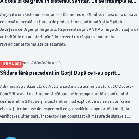
A doua zi de grevă în sistemul sanitar. Ce se întâmplă la
Spitalul Județean de Urgență Târgu Jiu
Angajații din sistemul sanitar se află miercuri, 29 iulie, în cea de-a doua zi
de grevă generală, acțiunea de protest fiind continuată și la Spitalul
Județean de Urgență Târgu Jiu. Reprezentanții SANITAS Târgu Jiu susțin că
autoritățile nu au oferit până în prezent un răspuns concret la
revendicările formulate de salariați.
Articol postat cu 1 săptămână în urmă
ULTIMA ORĂ
Sfidare fără precedent în Gorj! După ce i-au oprit
activitatea, administratorul Dacorex a anunțat că nu se
Administrația Bazinală de Apă Jiu susține că administratorul SC Dacorex
conformează. A urmat o nouă amendă COLOSALĂ
Com SRL a avut o atitudine sfidătoare pe întreaga durată a controlului
desfășurat în 28 iulie și a declarat în mod explicit că nu se va conforma
dispozițiilor impuse de inspectorii de gospodărire a apelor. Mai mult, la
verificarea ulterioară, inspectorii au constatat că măsura de sistare a
activității nu a fost respectată.