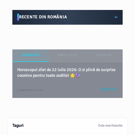
RECENTE DIN ROMÂNIA
HOROSCOP
BANCUL ZILEI
ȘTIAȚI CĂ?
Horoscopul zilei de 22 iulie 2026: O zi plină de surprize
cosmice pentru toate zodiile! 🌟🔮
VEZI TOT
2 săptămâni în urmă
Taguri
Cele mai folosite