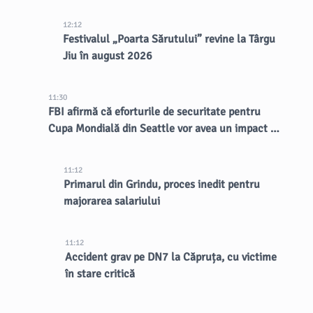
12:12
Festivalul „Poarta Sărutului” revine la Târgu
Jiu în august 2026
11:30
FBI afirmă că eforturile de securitate pentru
Cupa Mondială din Seattle vor avea un impact de
lungă durată asupra orașului
11:12
Primarul din Grindu, proces inedit pentru
majorarea salariului
11:12
Accident grav pe DN7 la Căpruța, cu victime
în stare critică