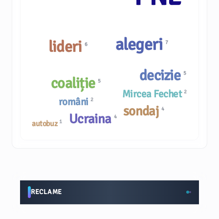
alegeri
lideri
7
6
decizie
5
coaliție
5
Mircea Fechet
2
români
2
sondaj
4
Ucraina
4
1
autobuz
RECLAME