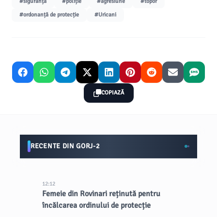
#siguranță
#poliție
#agresiune
#topor
#ordonanță de protecție
#Uricani
COPIAZĂ
RECENTE DIN GORJ-2
12:12
Femeie din Rovinari reținută pentru
încălcarea ordinului de protecție