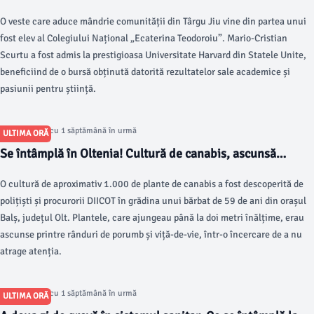
începe studiile în SUA, la Harvard
O veste care aduce mândrie comunității din Târgu Jiu vine din partea unui
fost elev al Colegiului Național „Ecaterina Teodoroiu”. Mario-Cristian
Scurtu a fost admis la prestigioasa Universitate Harvard din Statele Unite,
beneficiind de o bursă obținută datorită rezultatelor sale academice și
pasiunii pentru știință.
Articol postat cu 1 săptămână în urmă
ULTIMA ORĂ
Se întâmplă în Oltenia! Cultură de canabis, ascunsă
printre porumb și viță-de-vie
O cultură de aproximativ 1.000 de plante de canabis a fost descoperită de
polițiști și procurorii DIICOT în grădina unui bărbat de 59 de ani din orașul
Balș, județul Olt. Plantele, care ajungeau până la doi metri înălțime, erau
ascunse printre rânduri de porumb și viță-de-vie, într-o încercare de a nu
atrage atenția.
Articol postat cu 1 săptămână în urmă
ULTIMA ORĂ