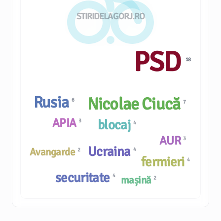
STIRIDELAGORJ.RO
PSD
18
Rusia
Nicolae Ciucă
6
7
APIA
blocaj
3
4
AUR
3
Ucraina
Avangarde
4
2
fermieri
4
securitate
4
mașină
2