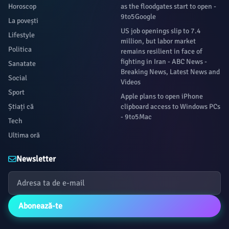
Horoscop
as the floodgates start to open -
9to5Google
La povești
US job openings slip to 7.4
Lifestyle
million, but labor market
Politica
remains resilient in face of
fighting in Iran - ABC News -
Sanatate
Breaking News, Latest News and
Social
Videos
Sport
Apple plans to open iPhone
Știați că
clipboard access to Windows PCs
- 9to5Mac
Tech
Ultima oră
Newsletter
Abonează-te