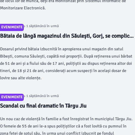
de locul lor de muncă, deși era monitorizat prin Sistemul Informatic de
Monitorizare Electronică.
Articol postat cu 1 săptămână în urmă
EVENIMENTE
Bătaia de lângă magazinul din Săulești, Gorj, se complică!
Patru persoane au fost reținute!
Dosarul privind bătaia izbucnită în apropierea unui magazin din satul
Bibești, comuna Săulești, capătă noi proporții. După reținerea unui bărbat
de 51 de ani și a fiului său de 17 ani, polițiștii au dispus reținerea altor doi
tineri, de 18 și 21 de ani, considerați acum suspecți în același dosar de
lovire sau alte violențe.
Articol postat cu 1 săptămână în urmă
EVENIMENTE
Scandal cu final dramatic în Târgu Jiu
Un nou caz de violență în familie a fost înregistrat în municipiul Târgu Jiu.
O femeie de 55 de ani le-a spus polițiștilor că a fost lovită cu pumnul în
zona feței de soțul său, în urma unui conflict izbucnit pe fondul