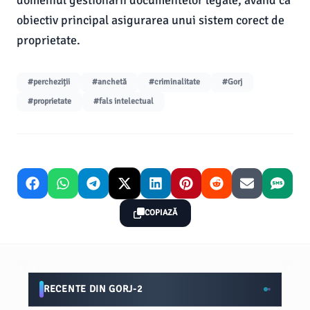
domeniul gestionării documentelor legale, având ca
obiectiv principal asigurarea unui sistem corect de
proprietate.
#percheziții
#anchetă
#criminalitate
#Gorj
#proprietate
#fals intelectual
COPIAZĂ
RECENTE DIN GORJ-2