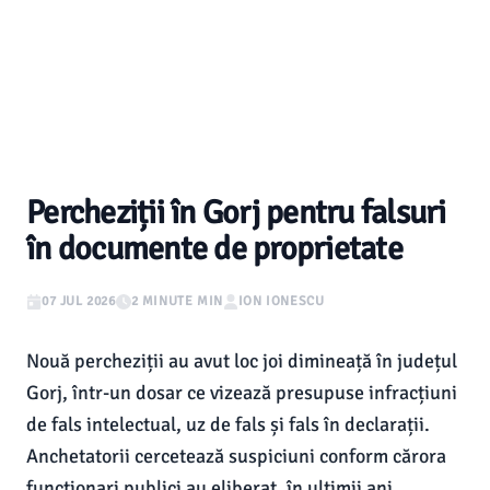
Percheziții în Gorj pentru falsuri
în documente de proprietate
07 JUL 2026
2 MINUTE MIN
ION IONESCU
Nouă percheziții au avut loc joi dimineață în județul
Gorj, într-un dosar ce vizează presupuse infracțiuni
de fals intelectual, uz de fals și fals în declarații.
Anchetatorii cercetează suspiciuni conform cărora
funcționari publici au eliberat, în ultimii ani,