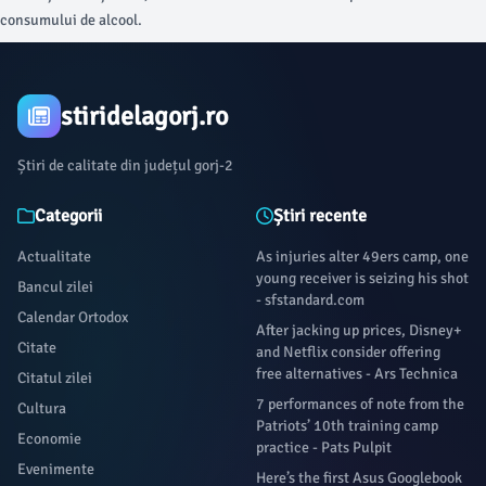
consumului de alcool.
stiridelagorj.ro
Știri de calitate din județul gorj-2
Categorii
Știri recente
Actualitate
As injuries alter 49ers camp, one
young receiver is seizing his shot
Bancul zilei
- sfstandard.com
Calendar Ortodox
After jacking up prices, Disney+
Citate
and Netflix consider offering
free alternatives - Ars Technica
Citatul zilei
7 performances of note from the
Cultura
Patriots’ 10th training camp
Economie
practice - Pats Pulpit
Evenimente
Here’s the first Asus Googlebook