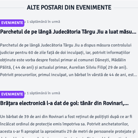
ALTE POSTARI DIN EVENIMENTE
Articol postat cu 1 săptămână în urmă
EVENIMENTE
Parchetul de pe lângă Judecătoria Târgu Jiu a luat măsuri!
Fostul și actualul primar din Dănești, acuzați într-un dosar
Parchetul de pe lângă Judecătoria Târgu Jiu a dispus măsura controlului
privind acte de proprietate! Vezi decizia procurorilor
judiciar pentru 60 de zile față de doi inculpați, iar, potrivit informațiilor
obținute este vorba despre fostul primar al comunei Dănești, Mădălin
Pălită, ( 44 de ani) și actualul primar, Aurelian Silviu Filip( 29 de ani).
Potrivit procurorilor, primul inculpat, un bărbat în vârstă de 44 de ani, este
acuzat de două infracțiuni de instigare la abuz în serviciu și de o
infracțiune de fals intelectual.
Articol postat cu 1 săptămână în urmă
EVENIMENTE
Brățara electronică l-a dat de gol: tânăr din Rovinari,
reținut
Un bărbat de 39 de ani din Rovinari a fost reținut de polițiști după ce ar fi
încălcat ordinul de protecție emis împotriva sa. Potrivit anchetatorilor,
acesta s-ar fi apropiat la aproximativ 29 de metri de persoanele protejate și