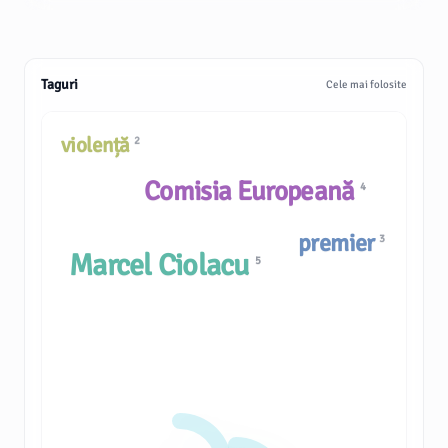
Taguri
Cele mai folosite
violență
2
Comisia Europeană
4
premier
3
Marcel Ciolacu
5