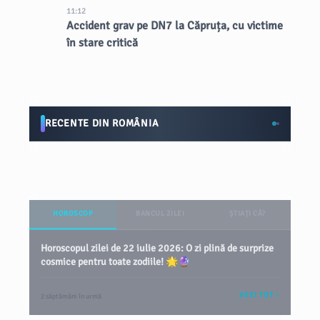
11:12
Accident grav pe DN7 la Căpruța, cu victime
în stare critică
RECENTE DIN ROMÂNIA
HOROSCOP
BANCUL ZILEI
ȘTIAȚI CĂ?
Horoscopul zilei de 22 iulie 2026: O zi plină de surprize
cosmice pentru toate zodiile! 🌟🔮
VEZI TOT
2 săptămâni în urmă