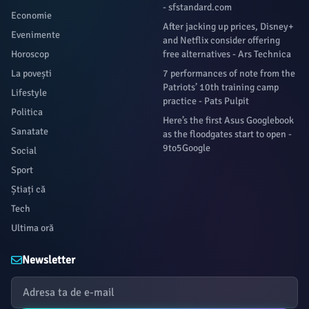
- sfstandard.com
Economie
After jacking up prices, Disney+
Evenimente
and Netflix consider offering
Horoscop
free alternatives - Ars Technica
La povești
7 performances of note from the
Patriots’ 10th training camp
Lifestyle
practice - Pats Pulpit
Politica
Here’s the first Asus Googlebook
Sanatate
as the floodgates start to open -
9to5Google
Social
Sport
Știați că
Tech
Ultima oră
Newsletter