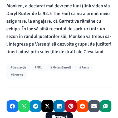
Monken, a declarat mai devreme luni (link video via
Daryl Ruiter de la 92.3 The Fan) că nu a primit nicio
asigurare, la angajare, că Garrett va rămâne cu
echipa. În loc să aibă recordul de sack-uri într-un
sezon în rândul jucătorilor săi, Monken va trebui să-
l integreze pe Verse și să dezvolte grupul de jucători
tineri aduși prin selecțiile de draft ale Cleveland.
#tranzacție
#NFL
#Myles Garrett
#Rams
#Browns
COPIAZĂ