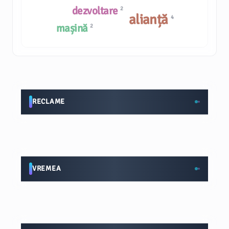
dezvoltare
2
alianță
4
mașină
2
RECLAME
VREMEA