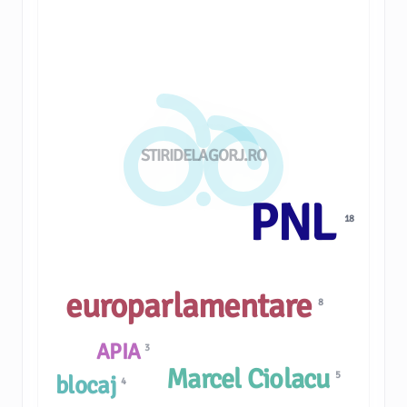
STIRIDELAGORJ.RO
PNL
18
europarlamentare
8
APIA
3
Marcel Ciolacu
5
blocaj
4