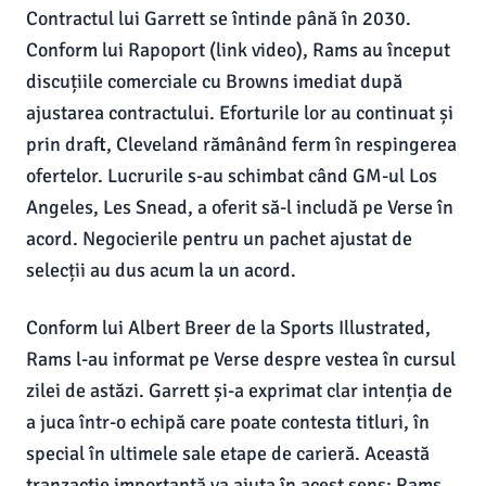
Contractul lui Garrett se întinde până în 2030.
Conform lui Rapoport (link video), Rams au început
discuțiile comerciale cu Browns imediat după
ajustarea contractului. Eforturile lor au continuat și
prin draft, Cleveland rămânând ferm în respingerea
ofertelor. Lucrurile s-au schimbat când GM-ul Los
Angeles, Les Snead, a oferit să-l includă pe Verse în
acord. Negocierile pentru un pachet ajustat de
selecții au dus acum la un acord.
Conform lui Albert Breer de la Sports Illustrated,
Rams l-au informat pe Verse despre vestea în cursul
zilei de astăzi. Garrett și-a exprimat clar intenția de
a juca într-o echipă care poate contesta titluri, în
special în ultimele sale etape de carieră. Această
tranzacție importantă va ajuta în acest sens; Rams