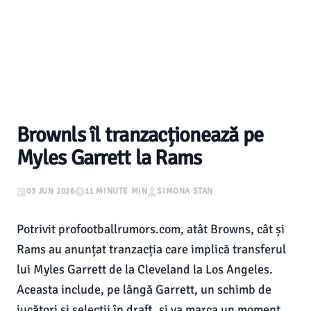
Brownls îl tranzacționează pe
Myles Garrett la Rams
03 JUN 2026
11 MINUTE MIN
SIMONA STAN
Potrivit profootballrumors.com, atât Browns, cât și
Rams au anunțat tranzacția care implică transferul
lui Myles Garrett de la Cleveland la Los Angeles.
Aceasta include, pe lângă Garrett, un schimb de
jucători și selecții în draft, și va marca un moment