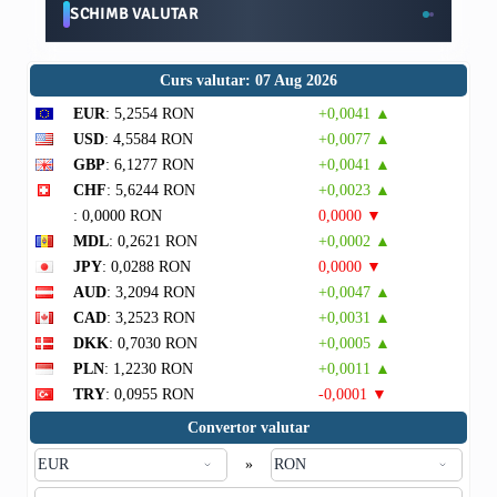
SCHIMB VALUTAR
Curs valutar: 07 Aug 2026
EUR
: 5,2554 RON
+0,0041 ▲
USD
: 4,5584 RON
+0,0077 ▲
GBP
: 6,1277 RON
+0,0041 ▲
CHF
: 5,6244 RON
+0,0023 ▲
: 0,0000 RON
0,0000 ▼
MDL
: 0,2621 RON
+0,0002 ▲
JPY
: 0,0288 RON
0,0000 ▼
AUD
: 3,2094 RON
+0,0047 ▲
CAD
: 3,2523 RON
+0,0031 ▲
DKK
: 0,7030 RON
+0,0005 ▲
PLN
: 1,2230 RON
+0,0011 ▲
TRY
: 0,0955 RON
-0,0001 ▼
Convertor valutar
»