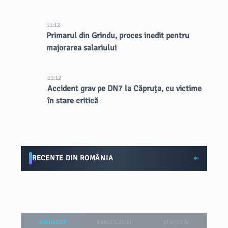
lungă durată asupra orașului
11:12
Primarul din Grindu, proces inedit pentru
majorarea salariului
11:12
Accident grav pe DN7 la Căpruța, cu victime
în stare critică
RECENTE DIN ROMÂNIA
HOROSCOP
BANCUL ZILEI
ȘTIAȚI CĂ?