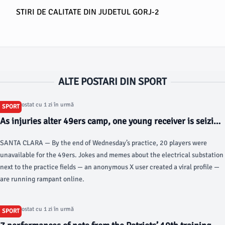
STIRI DE CALITATE DIN JUDETUL GORJ-2
ALTE POSTARI DIN SPORT
Articol postat cu 1 zi în urmă
SPORT
As injuries alter 49ers camp, one young receiver is seizing
his shot - sfstandard.com
SANTA CLARA — By the end of Wednesday’s practice, 20 players were
unavailable for the 49ers. Jokes and memes about the electrical substation
next to the practice fields — an anonymous X user created a viral profile —
are running rampant online.
Articol postat cu 1 zi în urmă
SPORT