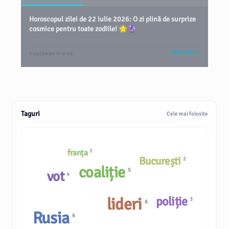
Horoscopul zilei de 22 iulie 2026: O zi plină de surprize
cosmice pentru toate zodiile! 🌟🔮
VEZI TOT
2 săptămâni în urmă
Taguri
Cele mai folosite
1
franța
București
2
coaliție
5
vot
4
poliție
lideri
3
6
Rusia
6