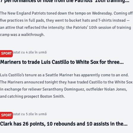
7 performances of note from the Patriots’ 10th training
camp practice - Pats Pulpit
The New England Patriots toned down the tempo on Wednesday. Coming off
five practices in full pads, they went to bucket hats and T-shirts instead —
an attire that reflected the intensity: the Patriots’ 10th session of training
camp was a walkthrough.
Articol postat cu 4 zile în urmă
SPORT
Mariners to trade Luis Castillo to White Sox for three
players - Lookout Landing
Luis Castillo’s tenure as a Seattle Mariner has apparently come to an end.
The Mariners announced tonight they have traded Castillo to the White Sox
in exchange for reliever Seranthony Dominguez, outfielder Nolan Jones,
and catching prospect Boston Smith.
Articol postat cu 5 zile în urmă
SPORT
Clark has 26 points, 10 rebounds and 10 assists in the
Fever’s victory over the Fire - AP News