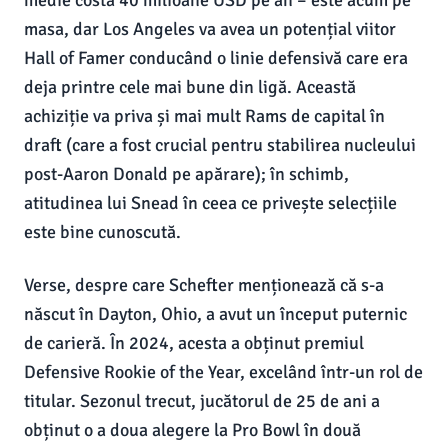
medie costă 40 milioane USD pe an – este acum pe
masa, dar Los Angeles va avea un potențial viitor
Hall of Famer conducând o linie defensivă care era
deja printre cele mai bune din ligă. Această
achiziție va priva și mai mult Rams de capital în
draft (care a fost crucial pentru stabilirea nucleului
post-Aaron Donald pe apărare); în schimb,
atitudinea lui Snead în ceea ce privește selecțiile
este bine cunoscută.
Verse, despre care Schefter menționează că s-a
născut în Dayton, Ohio, a avut un început puternic
de carieră. În 2024, acesta a obținut premiul
Defensive Rookie of the Year, excelând într-un rol de
titular. Sezonul trecut, jucătorul de 25 de ani a
obținut o a doua alegere la Pro Bowl în două