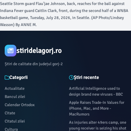
Seattle Storm guard Flau’jae Johnson, back, reaches for the ball against
Indiana Fever guard Caitlin Clark, front, during the second half of a WNBA
basketball game, Tuesday, July 28, 2026, in Seattle. (AP Photo/Lindsey
Wasson) By ANNE M.
stiridelagorj.ro
Știri de calitate din județul gorj-2
Categorii
Știri recente
Actualitate
Artificial Intelligence used to
design brand new viruses - BBC
Bancul zilei
Apple Raises Trade-In Values for
Calendar Ortodox
iPhone, Mac, and More -
Citate
MacRumors
Citatul zilei
As injuries alter 49ers camp, one
young receiver is seizing his shot
Cultura