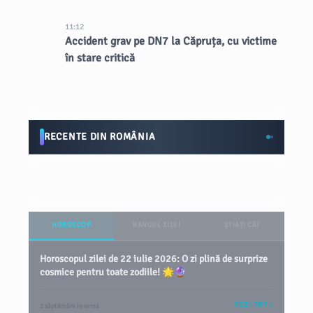
11:12
Accident grav pe DN7 la Căpruța, cu victime
în stare critică
RECENTE DIN ROMÂNIA
HOROSCOP
BANCUL ZILEI
ȘTIAȚI CĂ?
Horoscopul zilei de 22 iulie 2026: O zi plină de surprize
cosmice pentru toate zodiile! 🌟🔮
VEZI TOT
2 săptămâni în urmă