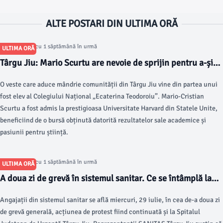
ALTE POSTARI DIN ULTIMA ORĂ
Articol postat cu 1 săptămână în urmă
ULTIMA ORĂ
Târgu Jiu: Mario Scurtu are nevoie de sprijin pentru a-și
începe studiile în SUA, la Harvard
O veste care aduce mândrie comunității din Târgu Jiu vine din partea unui
fost elev al Colegiului Național „Ecaterina Teodoroiu”. Mario-Cristian
Scurtu a fost admis la prestigioasa Universitate Harvard din Statele Unite,
beneficiind de o bursă obținută datorită rezultatelor sale academice și
pasiunii pentru știință.
Articol postat cu 1 săptămână în urmă
ULTIMA ORĂ
A doua zi de grevă în sistemul sanitar. Ce se întâmplă la
Spitalul Județean de Urgență Târgu Jiu
Angajații din sistemul sanitar se află miercuri, 29 iulie, în cea de-a doua zi
de grevă generală, acțiunea de protest fiind continuată și la Spitalul