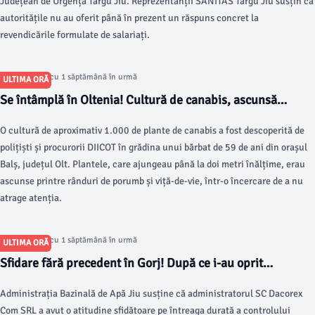
Județean de Urgență Târgu Jiu. Reprezentanții SANITAS Târgu Jiu susțin că
autoritățile nu au oferit până în prezent un răspuns concret la
revendicările formulate de salariați.
Articol postat cu 1 săptămână în urmă
ULTIMA ORĂ
Se întâmplă în Oltenia! Cultură de canabis, ascunsă
printre porumb și viță-de-vie
O cultură de aproximativ 1.000 de plante de canabis a fost descoperită de
polițiști și procurorii DIICOT în grădina unui bărbat de 59 de ani din orașul
Balș, județul Olt. Plantele, care ajungeau până la doi metri înălțime, erau
ascunse printre rânduri de porumb și viță-de-vie, într-o încercare de a nu
atrage atenția.
Articol postat cu 1 săptămână în urmă
ULTIMA ORĂ
Sfidare fără precedent în Gorj! După ce i-au oprit
activitatea, administratorul Dacorex a anunțat că nu se
Administrația Bazinală de Apă Jiu susține că administratorul SC Dacorex
conformează. A urmat o nouă amendă COLOSALĂ
Com SRL a avut o atitudine sfidătoare pe întreaga durată a controlului