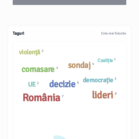
Taguri
Cele mai folosite
violență
2
1
Coaliție
sondaj
4
comasare
4
democrație
2
decizie
UE
5
2
lideri
România
6
7