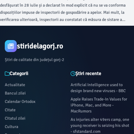
desfășurat în 28 iulie și a declarat în mod explicit că nu se va conforma
dispozițiilor impuse de inspectorii de gospodărire a apelor. Mai mult, la
verificarea ulterioară, inspectorii au constatat că măsura de sistare a
activității nu a fost respectată.
stiridelagorj.ro
Știri de calitate din județul gorj-2
Categorii
Știri recente
Actualitate
Artificial Intelligence used to
design brand new viruses - BBC
Bancul zilei
Apple Raises Trade-In Values for
Calendar Ortodox
iPhone, Mac, and More -
Citate
MacRumors
Citatul zilei
As injuries alter 49ers camp, one
young receiver is seizing his shot
Cultura
- sfstandard.com