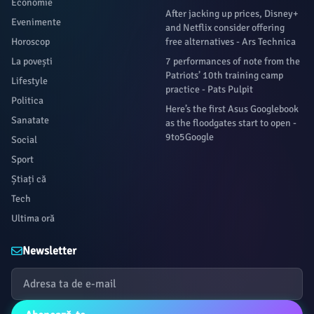
Economie
After jacking up prices, Disney+
Evenimente
and Netflix consider offering
Horoscop
free alternatives - Ars Technica
La povești
7 performances of note from the
Patriots’ 10th training camp
Lifestyle
practice - Pats Pulpit
Politica
Here’s the first Asus Googlebook
Sanatate
as the floodgates start to open -
9to5Google
Social
Sport
Știați că
Tech
Ultima oră
Newsletter