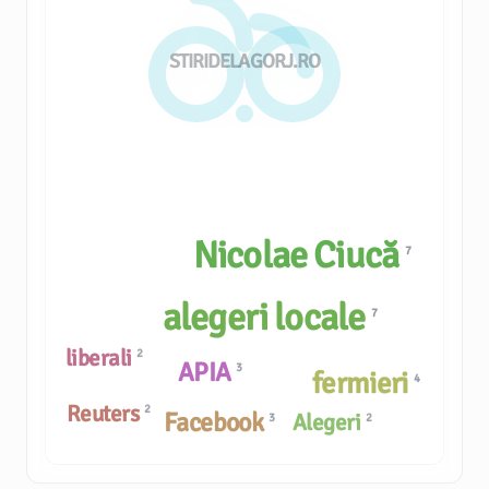
STIRIDELAGORJ.RO
Nicolae Ciucă
7
alegeri locale
7
liberali
2
APIA
3
fermieri
4
Reuters
2
Facebook
Alegeri
3
2