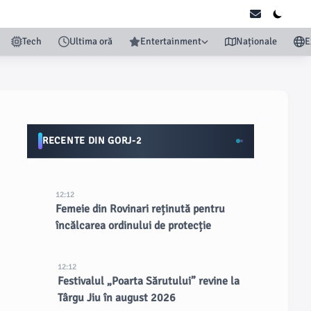
Tech
Ultima oră
Entertainment
Naționale
E
RECENTE DIN GORJ-2
12:12
Femeie din Rovinari reținută pentru
încălcarea ordinului de protecție
12:12
Festivalul „Poarta Sărutului” revine la
Târgu Jiu în august 2026