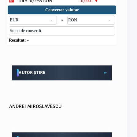
TRY
: 0,0955 RON
-0,0001 ▼
Convertor valutar
»
Rezultat:
-
AUTOR ȘTIRE
ANDREI MIROSLAVESCU