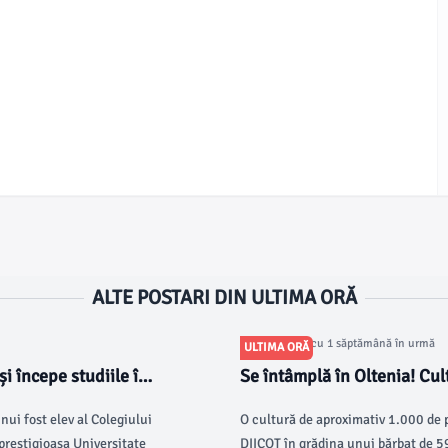
ALTE POSTARI DIN ULTIMA ORĂ
Articol postat cu 1 săptămână în urmă
ULTIMA ORĂ
i începe studiile în
Se întâmplă în Oltenia! Cul
de-vie
ui fost elev al Colegiului
O cultură de aproximativ 1.000 de pl
prestigioasa Universitate
DIICOT în grădina unui bărbat de 59