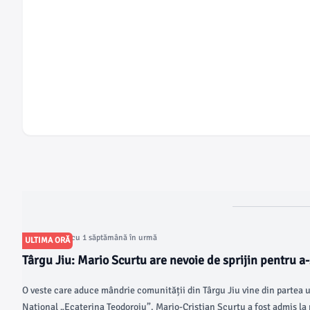
Articol postat cu 1 săptămână în urmă
ULTIMA ORĂ
Târgu Jiu: Mario Scurtu are nevoie de sprijin pentru a-ș
SUA, la Harvard
O veste care aduce mândrie comunității din Târgu Jiu vine din partea un
Național „Ecaterina Teodoroiu”. Mario-Cristian Scurtu a fost admis la 