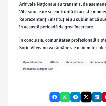
Arhivele Naționale au transmis, de asemenea
Vîlceanu, care se confruntă în aceste momen
Reprezentanții instituției au subliniat că su
în această perioadă de grea încercare.
În concluzie, comunitatea profesională a pi
Sorin Vîlceanu va rămâne vie în inimile coleg
#profesionalism
#Doliu
#compasiune
#condoleanț
#Serviciul Județean Gorj