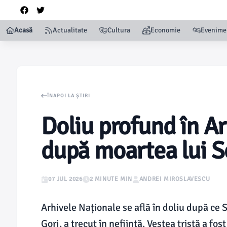
Acasă
Actualitate
Cultura
Economie
Evenime
ÎNAPOI LA ȘTIRI
Doliu profund în A
după moartea lui S
07 JUL 2026
2 MINUTE MIN
ANDREI MIROSLAVESCU
Arhivele Naționale se află în doliu după ce 
Gorj, a trecut în neființă. Vestea tristă a fo