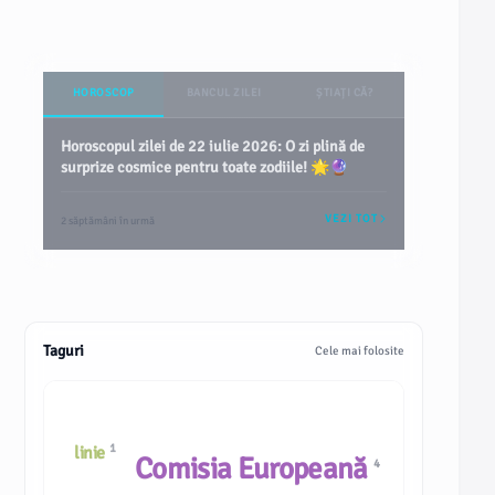
HOROSCOP
BANCUL ZILEI
ȘTIAȚI CĂ?
Horoscopul zilei de 22 iulie 2026: O zi plină de
surprize cosmice pentru toate zodiile! 🌟🔮
VEZI TOT
2 săptămâni în urmă
Taguri
Cele mai folosite
1
linie
Comisia Europeană
4