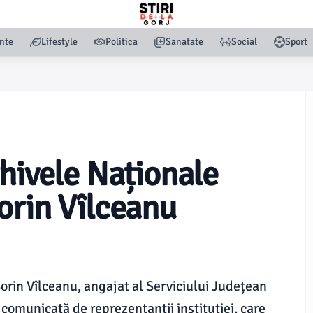
nte
Lifestyle
Politica
Sanatate
Social
Sport
rhivele Naționale
orin Vîlceanu
Sorin Vîlceanu, angajat al Serviciului Județean
st comunicată de reprezentanții instituției, care