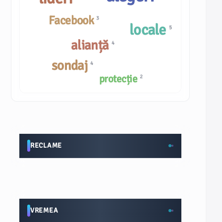
Facebook
3
locale
5
alianță
4
sondaj
4
protecție
2
RECLAME
VREMEA