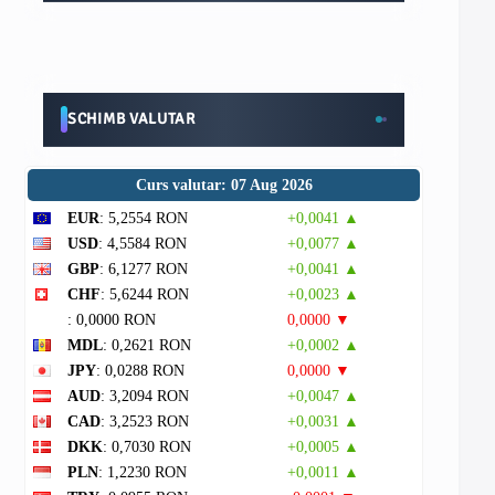
SCHIMB VALUTAR
Curs valutar: 07 Aug 2026
EUR
: 5,2554 RON
+0,0041 ▲
USD
: 4,5584 RON
+0,0077 ▲
GBP
: 6,1277 RON
+0,0041 ▲
CHF
: 5,6244 RON
+0,0023 ▲
: 0,0000 RON
0,0000 ▼
MDL
: 0,2621 RON
+0,0002 ▲
JPY
: 0,0288 RON
0,0000 ▼
AUD
: 3,2094 RON
+0,0047 ▲
CAD
: 3,2523 RON
+0,0031 ▲
DKK
: 0,7030 RON
+0,0005 ▲
PLN
: 1,2230 RON
+0,0011 ▲