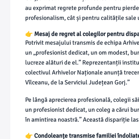
au exprimat regrete profunde pentru pierder
profesionalism, cât și pentru calitățile sal
👉 Mesaj de regret al colegilor pentru dispa
Potrivit mesajului transmis de echipa Arhive
un „profesionist dedicat, un om modest, bun 
lucreze alături de el.” Reprezentanții institu
colectivul Arhivelor Naționale anunță trecer
Vîlceanu, de la Serviciul Județean Gorj.”
Pe lângă aprecierea profesională, colegii s
un profesionist dedicat, un coleg a cărui b
în amintirea noastră.” Această dispariție las
👉 Condoleanțe transmise familiei îndoliate