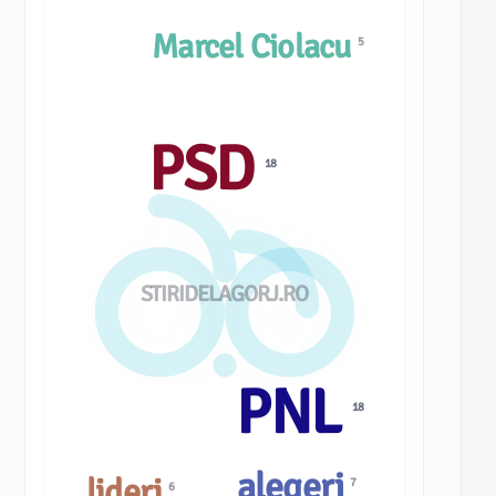
Marcel Ciolacu
5
PSD
18
STIRIDELAGORJ.RO
PNL
18
alegeri
lideri
7
6