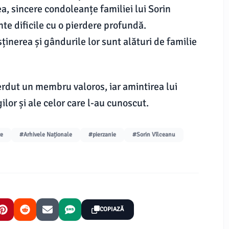
, sincere condoleanțe familiei lui Sorin
te dificile cu o pierdere profundă.
sținerea și gândurile lor sunt alături de familie
erdut un membru valoros, iar amintirea lui
ilor și ale celor care l-au cunoscut.
e
#Arhivele Naționale
#pierzanie
#Sorin Vîlceanu
COPIAZĂ