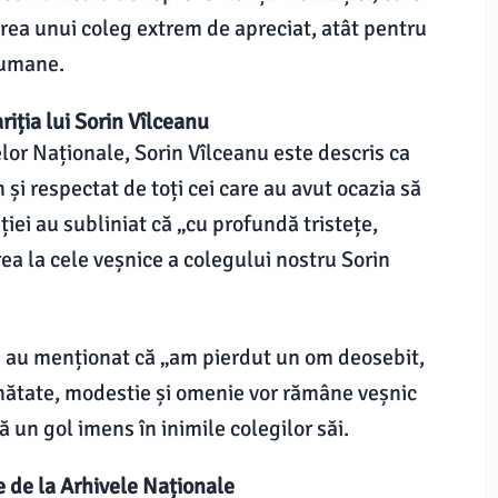
ea unui coleg extrem de apreciat, atât pentru
e umane.
riția lui Sorin Vîlceanu
lor Naționale, Sorin Vîlceanu este descris ca
și respectat de toți cei care au avut ocazia să
ției au subliniat că „cu profundă tristețe,
ea la cele veșnice a colegului nostru Sorin
ăi au menționat că „am pierdut un om deosebit,
unătate, modestie și omenie vor rămâne veșnic
ă un gol imens în inimile colegilor săi.
 de la Arhivele Naționale