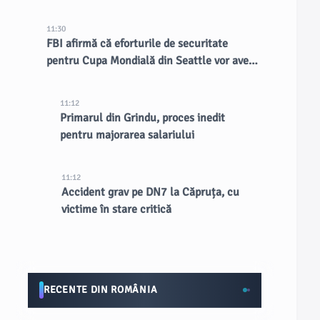
11:30
FBI afirmă că eforturile de securitate
pentru Cupa Mondială din Seattle vor avea
un impact de lungă durată asupra orașului
11:12
Primarul din Grindu, proces inedit
pentru majorarea salariului
11:12
Accident grav pe DN7 la Căpruța, cu
victime în stare critică
RECENTE DIN ROMÂNIA