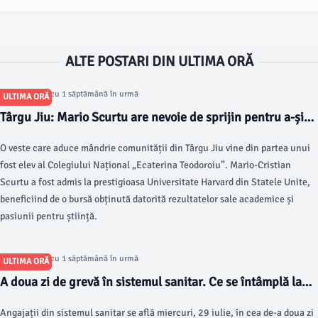
ALTE POSTARI DIN ULTIMA ORĂ
Articol postat cu 1 săptămână în urmă
ULTIMA ORĂ
Târgu Jiu: Mario Scurtu are nevoie de sprijin pentru a-și
începe studiile în SUA, la Harvard
O veste care aduce mândrie comunității din Târgu Jiu vine din partea unui
fost elev al Colegiului Național „Ecaterina Teodoroiu”. Mario-Cristian
Scurtu a fost admis la prestigioasa Universitate Harvard din Statele Unite,
beneficiind de o bursă obținută datorită rezultatelor sale academice și
pasiunii pentru știință.
Articol postat cu 1 săptămână în urmă
ULTIMA ORĂ
A doua zi de grevă în sistemul sanitar. Ce se întâmplă la
Spitalul Județean de Urgență Târgu Jiu
Angajații din sistemul sanitar se află miercuri, 29 iulie, în cea de-a doua zi