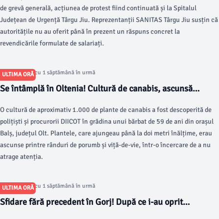
de grevă generală, acțiunea de protest fiind continuată și la Spitalul
Județean de Urgență Târgu Jiu. Reprezentanții SANITAS Târgu Jiu susțin că
autoritățile nu au oferit până în prezent un răspuns concret la
revendicările formulate de salariați.
Articol postat cu 1 săptămână în urmă
ULTIMA ORĂ
Se întâmplă în Oltenia! Cultură de canabis, ascunsă
printre porumb și viță-de-vie
O cultură de aproximativ 1.000 de plante de canabis a fost descoperită de
polițiști și procurorii DIICOT în grădina unui bărbat de 59 de ani din orașul
Balș, județul Olt. Plantele, care ajungeau până la doi metri înălțime, erau
ascunse printre rânduri de porumb și viță-de-vie, într-o încercare de a nu
atrage atenția.
Articol postat cu 1 săptămână în urmă
ULTIMA ORĂ
Sfidare fără precedent în Gorj! După ce i-au oprit
activitatea, administratorul Dacorex a anunțat că nu se