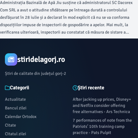
Administrația Bazinală de Apă Jiu susține că administratorul SC Dacorex
conformează. A urmat o nouă amendă COLOSALĂ
Com SRL a avut o atitudine sfidătoare pe întreaga durată a controlului
desfășurat în 28 iulie și a declarat în mod explicit că nu se va conforma
dispozițiilor impuse de inspectorii de gospodărire a apelor. Mai mult, la
verificarea ulterioară, inspectorii au constatat că măsura de sistare a
activității nu a fost respectată.
stiridelagorj.ro
Știri de calitate din județul gorj-2
Categorii
Știri recente
Actualitate
After jacking up prices, Disney+
and Netflix consider offering
Bancul zilei
free alternatives - Ars Technica
Calendar Ortodox
7 performances of note from the
Citate
Patriots’ 10th training camp
practice - Pats Pulpit
Citatul zilei