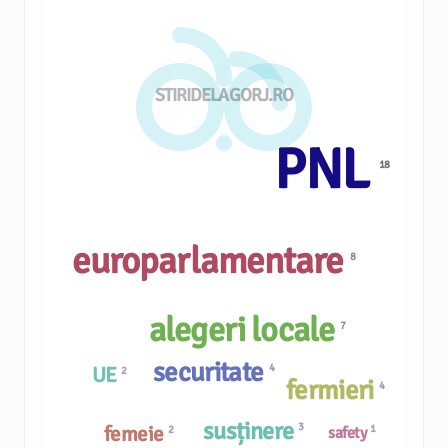
STIRIDELAGORJ.RO
PNL
18
europarlamentare
8
alegeri locale
7
securitate
4
UE
2
fermieri
4
susținere
3
femeie
1
2
safety