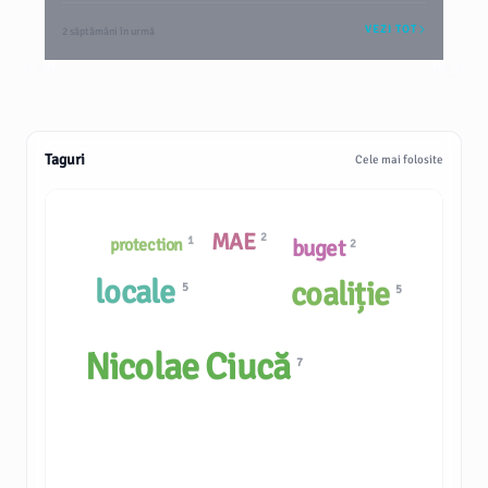
VEZI TOT
2 săptămâni în urmă
Taguri
Cele mai folosite
MAE
2
1
buget
protection
2
locale
coaliție
5
5
Nicolae Ciucă
7