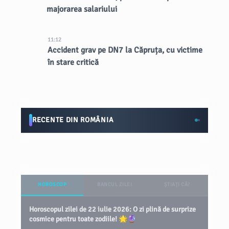
majorarea salariului
11:12
Accident grav pe DN7 la Căpruța, cu victime
în stare critică
RECENTE DIN ROMÂNIA
HOROSCOP
BANCUL ZILEI
ȘTIAȚI CĂ?
Horoscopul zilei de 22 iulie 2026: O zi plină de surprize
cosmice pentru toate zodiile! 🌟🔮