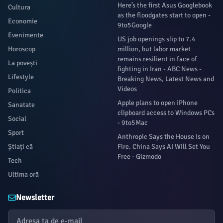
Here’s the first Asus Googlebook
Cultura
as the floodgates start to open -
Economie
9to5Google
Evenimente
US job openings slip to 7.4
Horoscop
million, but labor market
remains resilient in face of
La povești
fighting in Iran - ABC News -
Lifestyle
Breaking News, Latest News and
Videos
Politica
Apple plans to open iPhone
Sanatate
clipboard access to Windows PCs
Social
- 9to5Mac
Sport
Anthropic Says the House Is on
Știați că
Fire. China Says AI Will Set You
Free - Gizmodo
Tech
Ultima oră
Newsletter