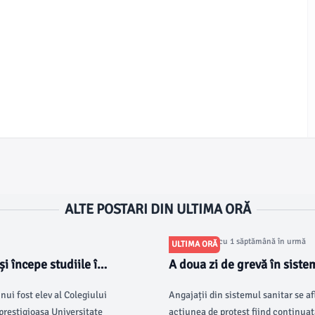
ALTE POSTARI DIN ULTIMA ORĂ
Articol postat cu 1 săptămână în urmă
ULTIMA ORĂ
i începe studiile în
A doua zi de grevă în siste
de Urgență Târgu Jiu
ui fost elev al Colegiului
Angajații din sistemul sanitar se af
prestigioasa Universitate
acțiunea de protest fiind continuat