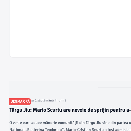
Articol postat cu 1 săptămână în urmă
ULTIMA ORĂ
Târgu Jiu: Mario Scurtu are nevoie de sprijin pentru a-ș
SUA, la Harvard
O veste care aduce mândrie comunității din Târgu Jiu vine din partea un
Național „Ecaterina Teodoroiu”. Mario-Cristian Scurtu a fost admis la 