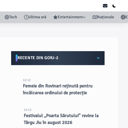
Tech
Ultima oră
Entertainment
Naționale
E
RECENTE DIN GORJ-2
12:12
Femeie din Rovinari reținută pentru
încălcarea ordinului de protecție
12:12
Festivalul „Poarta Sărutului” revine la
Târgu Jiu în august 2026