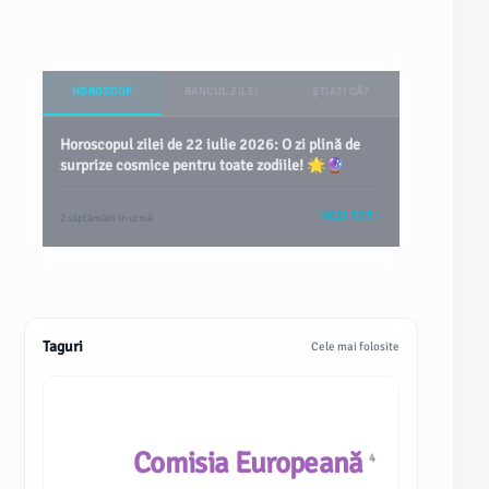
HOROSCOP
BANCUL ZILEI
ȘTIAȚI CĂ?
Horoscopul zilei de 22 iulie 2026: O zi plină de
surprize cosmice pentru toate zodiile! 🌟🔮
VEZI TOT
2 săptămâni în urmă
Taguri
Cele mai folosite
Comisia Europeană
4