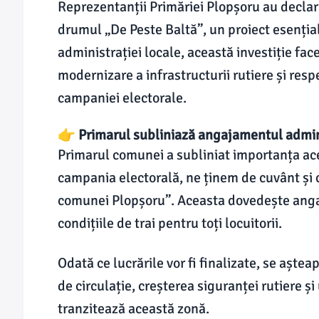
Reprezentanții Primăriei Plopșoru au declara
drumul „De Peste Baltă”, un proiect esenți
administrației locale, această investiție fac
modernizare a infrastructurii rutiere și re
campaniei electorale.
👉 Primarul subliniază angajamentul adminis
Primarul comunei a subliniat importanța ac
campania electorală, ne ținem de cuvânt și c
comunei Plopșoru”. Aceasta dovedește anga
condițiile de trai pentru toți locuitorii.
Odată ce lucrările vor fi finalizate, se aștea
de circulație, creșterea siguranței rutiere și
tranzitează această zonă.