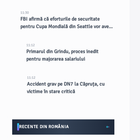
11:30
FBI afirmă că eforturile de securitate
pentru Cupa Mondială din Seattle vor avea
un impact de lungă durată asupra orașului
11:12
Primarul din Grindu, proces inedit
pentru majorarea salariului
11:12
Accident grav pe DN7 la Căpruța, cu
victime în stare critică
RECENTE DIN ROMÂNIA