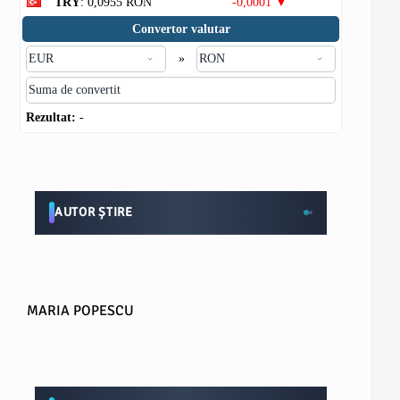
TRY
: 0,0955 RON
-0,0001 ▼
Convertor valutar
»
Rezultat:
-
AUTOR ȘTIRE
MARIA POPESCU