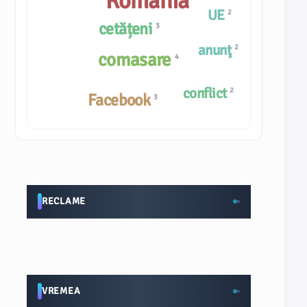
România
UE
2
cetățeni
3
anunţ
2
comasare
4
conflict
2
Facebook
3
RECLAME
VREMEA