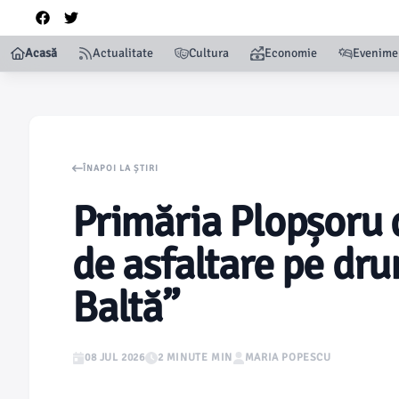
Acasă
Actualitate
Cultura
Economie
Evenime
ÎNAPOI LA ȘTIRI
Primăria Plopșoru 
de asfaltare pe dr
Baltă”
08 JUL 2026
2 MINUTE MIN
MARIA POPESCU