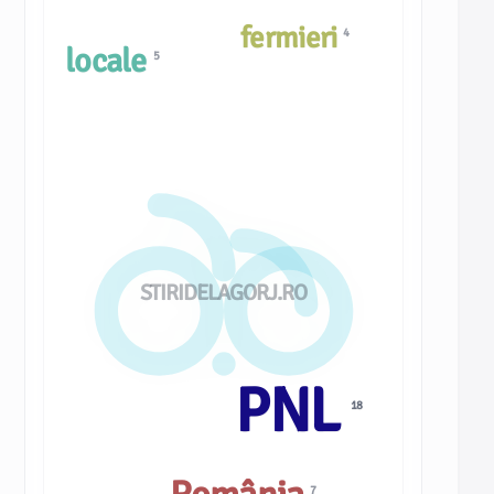
fermieri
4
locale
5
STIRIDELAGORJ.RO
PNL
18
7