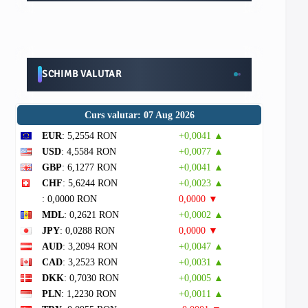
SCHIMB VALUTAR
Curs valutar: 07 Aug 2026
EUR
: 5,2554 RON
+0,0041 ▲
USD
: 4,5584 RON
+0,0077 ▲
GBP
: 6,1277 RON
+0,0041 ▲
CHF
: 5,6244 RON
+0,0023 ▲
: 0,0000 RON
0,0000 ▼
MDL
: 0,2621 RON
+0,0002 ▲
JPY
: 0,0288 RON
0,0000 ▼
AUD
: 3,2094 RON
+0,0047 ▲
CAD
: 3,2523 RON
+0,0031 ▲
DKK
: 0,7030 RON
+0,0005 ▲
PLN
: 1,2230 RON
+0,0011 ▲