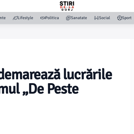
nte
Lifestyle
Politica
Sanatate
Social
Sport
demarează lucrările
umul „De Peste