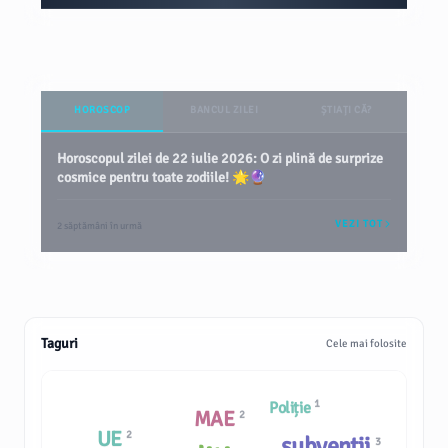
HOROSCOP
BANCUL ZILEI
ȘTIAȚI CĂ?
Horoscopul zilei de 22 iulie 2026: O zi plină de surprize
cosmice pentru toate zodiile! 🌟🔮
VEZI TOT
2 săptămâni în urmă
Taguri
Cele mai folosite
1
Poliție
MAE
2
UE
2
subvenții
3