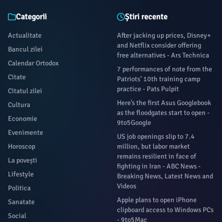
Categorii
Știri recente
Actualitate
After jacking up prices, Disney+
and Netflix consider offering
Bancul zilei
free alternatives - Ars Technica
Calendar Ortodox
7 performances of note from the
Citate
Patriots’ 10th training camp
practice - Pats Pulpit
Citatul zilei
Here’s the first Asus Googlebook
Cultura
as the floodgates start to open -
Economie
9to5Google
Evenimente
US job openings slip to 7.4
Horoscop
million, but labor market
remains resilient in face of
La povești
fighting in Iran - ABC News -
Lifestyle
Breaking News, Latest News and
Videos
Politica
Apple plans to open iPhone
Sanatate
clipboard access to Windows PCs
Social
- 9to5Mac