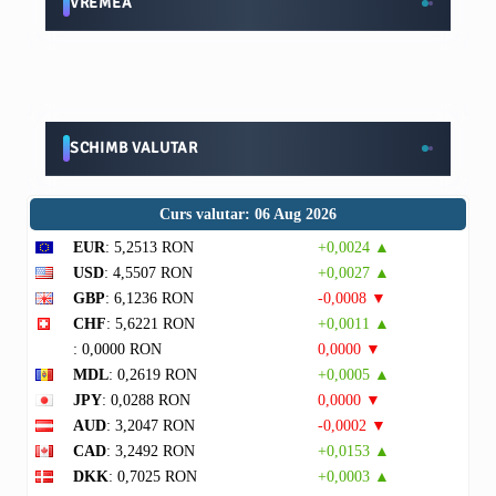
VREMEA
SCHIMB VALUTAR
Curs valutar: 06 Aug 2026
EUR
: 5,2513 RON
+0,0024 ▲
USD
: 4,5507 RON
+0,0027 ▲
GBP
: 6,1236 RON
-0,0008 ▼
CHF
: 5,6221 RON
+0,0011 ▲
: 0,0000 RON
0,0000 ▼
MDL
: 0,2619 RON
+0,0005 ▲
JPY
: 0,0288 RON
0,0000 ▼
AUD
: 3,2047 RON
-0,0002 ▼
CAD
: 3,2492 RON
+0,0153 ▲
DKK
: 0,7025 RON
+0,0003 ▲