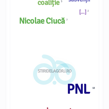
coaliție
5
[…]
2
Nicolae Ciucă
7
STIRIDELAGORJ.RO
PNL
18