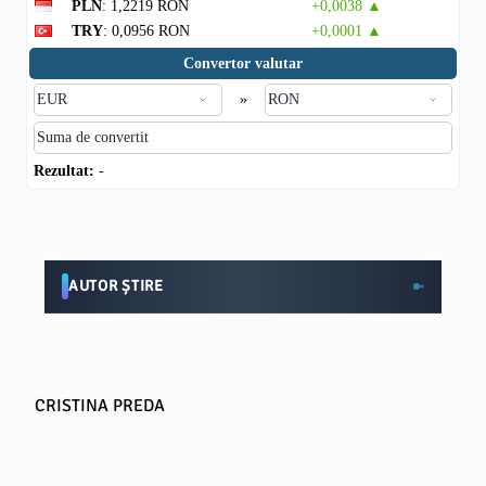
PLN
: 1,2219 RON
+0,0038 ▲
TRY
: 0,0956 RON
+0,0001 ▲
Convertor valutar
»
Rezultat:
-
AUTOR ȘTIRE
CRISTINA PREDA