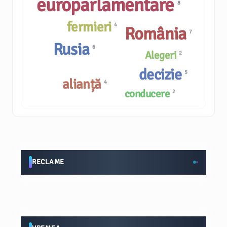
europarlamentare
8
fermieri
4
România
7
Rusia
6
Alegeri
2
decizie
5
alianță
4
conducere
2
RECLAME