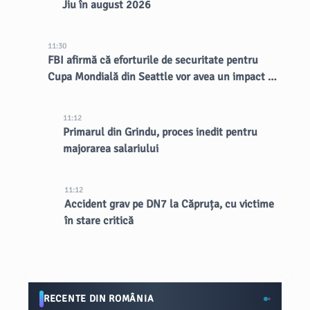
Jiu în august 2026
11:30
FBI afirmă că eforturile de securitate pentru
Cupa Mondială din Seattle vor avea un impact de
lungă durată asupra orașului
11:12
Primarul din Grindu, proces inedit pentru
majorarea salariului
11:12
Accident grav pe DN7 la Căpruța, cu victime
în stare critică
RECENTE DIN ROMÂNIA