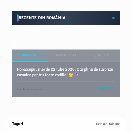
RECENTE DIN ROMÂNIA
HOROSCOP
BANCUL ZILEI
ȘTIAȚI CĂ?
Horoscopul zilei de 22 iulie 2026: O zi plină de surprize
cosmice pentru toate zodiile! 🌟🔮
VEZI TOT
2 săptămâni în urmă
Taguri
Cele mai folosite