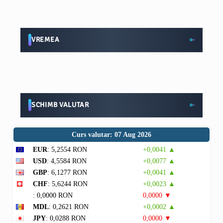
VREMEA
SCHIMB VALUTAR
Curs valutar: 07 Aug 2026
EUR
: 5,2554 RON
+0,0041 ▲
USD
: 4,5584 RON
+0,0077 ▲
GBP
: 6,1277 RON
+0,0041 ▲
CHF
: 5,6244 RON
+0,0023 ▲
: 0,0000 RON
0,0000 ▼
MDL
: 0,2621 RON
+0,0002 ▲
JPY
: 0,0288 RON
0,0000 ▼