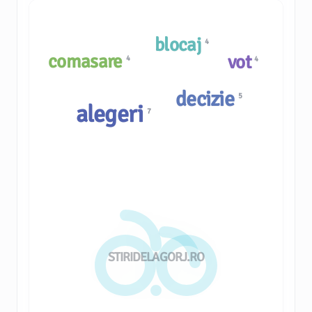
blocaj
4
comasare
vot
4
4
decizie
5
alegeri
7
STIRIDELAGORJ.RO