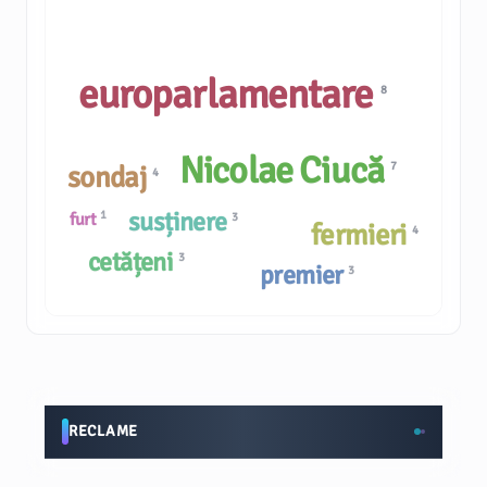
europarlamentare
8
Nicolae Ciucă
7
sondaj
4
susținere
1
furt
3
fermieri
4
cetățeni
3
premier
3
RECLAME