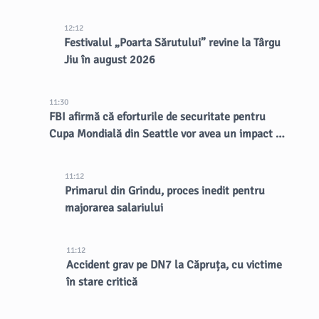
12:12
Festivalul „Poarta Sărutului” revine la Târgu
Jiu în august 2026
11:30
FBI afirmă că eforturile de securitate pentru
Cupa Mondială din Seattle vor avea un impact de
lungă durată asupra orașului
11:12
Primarul din Grindu, proces inedit pentru
majorarea salariului
11:12
Accident grav pe DN7 la Căpruța, cu victime
în stare critică