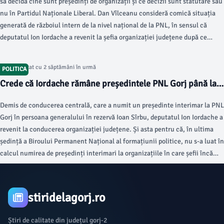
să decidă cine sunt președinți de organizații și ce decizii sunt statutare sau
nu în Partidul Naționale Liberal. Dan Vîlceanu consideră comică situația
generată de războiul intern de la nivel național de la PNL, în sensul că
deputatul Ion Iordache a revenit la șefia organizației județene după ce
președinte interimar a fost numit pentru o scurtă perioadă de timp,
generalul în rezervă Ioan Sîrbu.
Articol postat cu 2 săptămâni în urmă
POLITICA
Crede că Iordache rămâne președintele PNL Gorj până la
alegeri
Demis de conducerea centrală, care a numit un președinte interimar la PNL
Gorj în persoana generalului în rezervă Ioan Sîrbu, deputatul Ion Iordache a
revenit la conducerea organizației județene. Și asta pentru că, în ultima
ședință a Biroului Permanent Național al formațiunii politice, nu s-a luat în
calcul numirea de președinți interimari la organizațiile în care șefii încă
sunt în mandat.
stiridelagorj.ro
Știri de calitate din județul gorj-2