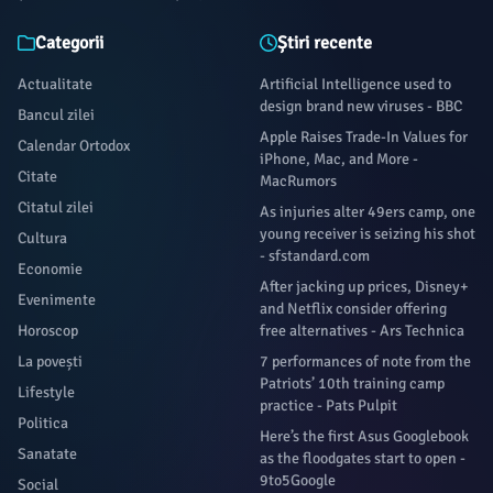
Categorii
Știri recente
Actualitate
Artificial Intelligence used to
design brand new viruses - BBC
Bancul zilei
Apple Raises Trade-In Values for
Calendar Ortodox
iPhone, Mac, and More -
Citate
MacRumors
Citatul zilei
As injuries alter 49ers camp, one
young receiver is seizing his shot
Cultura
- sfstandard.com
Economie
After jacking up prices, Disney+
Evenimente
and Netflix consider offering
Horoscop
free alternatives - Ars Technica
La povești
7 performances of note from the
Patriots’ 10th training camp
Lifestyle
practice - Pats Pulpit
Politica
Here’s the first Asus Googlebook
Sanatate
as the floodgates start to open -
9to5Google
Social