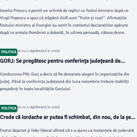
”Pe lângă faptul că dezinformați, mai sunteți și extrem de
Ionelia Priescu a pornit un schimb de replici cu fostul ministru după ce
plictisitor”
Virgil Popescu a spus că stăpânii AUR sunt ”Putin și rușii”. Afirmațiile
fostului ministru al Energiei au venit în contextul declarațiilor apărute
după ce armata României a doborât, în ultima perioadă, câteva drone.
Articol postat cu 1 săptămână în urmă
POLITICA
GORJ: Se pregătesc pentru conferința județeană de
alegeri
Conducerea PNL Gorj a decis să fie demarate alegeri în organizațiile din
județ. Până la conferința județeană din luna noiembrie trebuie stabiliți
președinți în toate localitățile Gorjului.
Articol postat cu 1 săptămână în urmă
POLITICA
Crede că Iordache ar putea fi schimbat, din nou, de la șefia
PNL Gorj
Fostul deputat și lider liberal afirmă că s-a ajuns ca instanțele de judecată