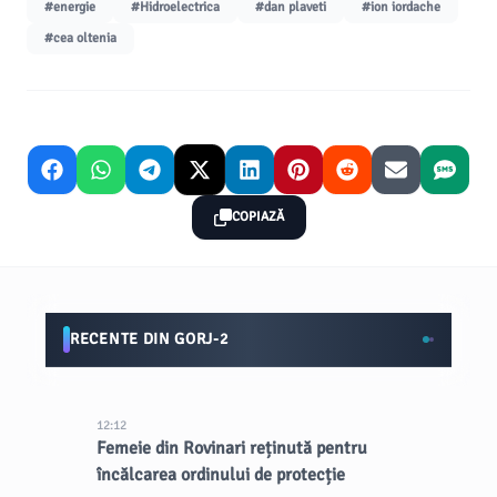
#energie
#Hidroelectrica
#dan plaveti
#ion iordache
#cea oltenia
COPIAZĂ
RECENTE DIN GORJ-2
12:12
Femeie din Rovinari reținută pentru
încălcarea ordinului de protecție