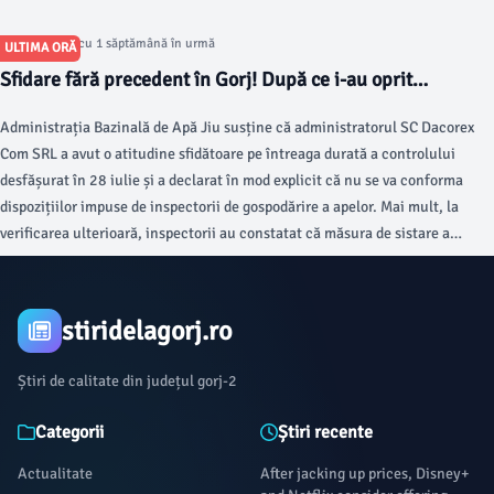
Articol postat cu 1 săptămână în urmă
ULTIMA ORĂ
Sfidare fără precedent în Gorj! După ce i-au oprit
activitatea, administratorul Dacorex a anunțat că nu se
Administrația Bazinală de Apă Jiu susține că administratorul SC Dacorex
conformează. A urmat o nouă amendă COLOSALĂ
Com SRL a avut o atitudine sfidătoare pe întreaga durată a controlului
desfășurat în 28 iulie și a declarat în mod explicit că nu se va conforma
dispozițiilor impuse de inspectorii de gospodărire a apelor. Mai mult, la
verificarea ulterioară, inspectorii au constatat că măsura de sistare a
activității nu a fost respectată.
stiridelagorj.ro
Știri de calitate din județul gorj-2
Categorii
Știri recente
Actualitate
After jacking up prices, Disney+