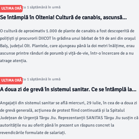
Articol postat cu 1 săptămână în urmă
ULTIMA ORĂ
Se întâmplă în Oltenia! Cultură de canabis, ascunsă
printre porumb și viță-de-vie
O cultură de aproximativ 1.000 de plante de canabis a fost descoperită de
polițiști și procurorii DIICOT în grădina unui bărbat de 59 de ani din orașul
Balș, județul Olt. Plantele, care ajungeau până la doi metri înălțime, erau
ascunse printre rânduri de porumb și viță-de-vie, într-o încercare de a nu
atrage atenția.
Articol postat cu 1 săptămână în urmă
ULTIMA ORĂ
A doua zi de grevă în sistemul sanitar. Ce se întâmplă la
Spitalul Județean de Urgență Târgu Jiu
Angajații din sistemul sanitar se află miercuri, 29 iulie, în cea de-a doua zi
de grevă generală, acțiunea de protest fiind continuată și la Spitalul
Județean de Urgență Târgu Jiu. Reprezentanții SANITAS Târgu Jiu susțin că
autoritățile nu au oferit până în prezent un răspuns concret la
revendicările formulate de salariați.