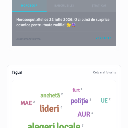
HOROSCOP
BANCUL ZILEI
ȘTIAȚI CĂ?
Horoscopul zilei de 22 iulie 2026: O zi plină de surprize
cosmice pentru toate zodiile! 🌟🔮
VEZI TOT
2 săptămâni în urmă
Taguri
Cele mai folosite
1
furt
anchetă
2
poliție
UE
2
3
MAE
2
lideri
6
AUR
3
alegeri locale
7