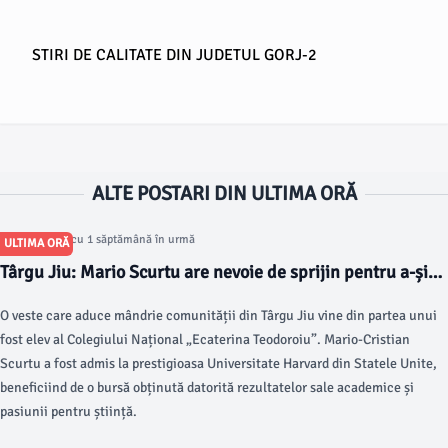
STIRI DE CALITATE DIN JUDETUL GORJ-2
ALTE POSTARI DIN ULTIMA ORĂ
Articol postat cu 1 săptămână în urmă
ULTIMA ORĂ
Târgu Jiu: Mario Scurtu are nevoie de sprijin pentru a-și
începe studiile în SUA, la Harvard
O veste care aduce mândrie comunității din Târgu Jiu vine din partea unui
fost elev al Colegiului Național „Ecaterina Teodoroiu”. Mario-Cristian
Scurtu a fost admis la prestigioasa Universitate Harvard din Statele Unite,
beneficiind de o bursă obținută datorită rezultatelor sale academice și
pasiunii pentru știință.