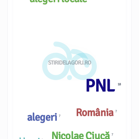
STIRIDELAGORJ.RO
PNL
18
România
7
alegeri
7
Nicolae Ciucă
7