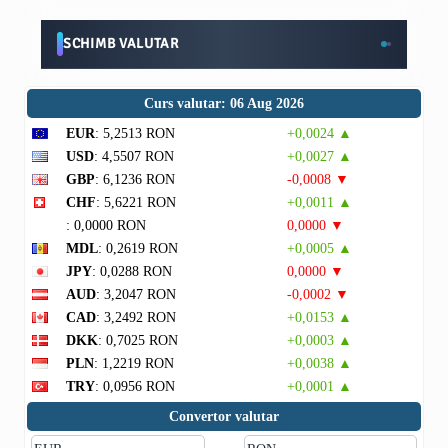
SCHIMB VALUTAR
Curs valutar: 06 Aug 2026
EUR
: 5,2513 RON
+0,0024 ▲
USD
: 4,5507 RON
+0,0027 ▲
GBP
: 6,1236 RON
-0,0008 ▼
CHF
: 5,6221 RON
+0,0011 ▲
: 0,0000 RON
0,0000 ▼
MDL
: 0,2619 RON
+0,0005 ▲
JPY
: 0,0288 RON
0,0000 ▼
AUD
: 3,2047 RON
-0,0002 ▼
CAD
: 3,2492 RON
+0,0153 ▲
DKK
: 0,7025 RON
+0,0003 ▲
PLN
: 1,2219 RON
+0,0038 ▲
TRY
: 0,0956 RON
+0,0001 ▲
Convertor valutar