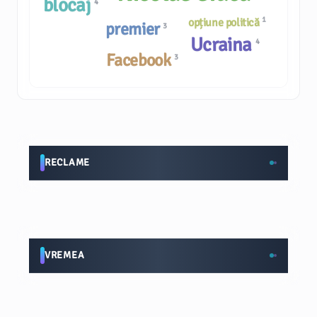
blocaj
4
1
opțiune politică
premier
3
Ucraina
4
Facebook
3
RECLAME
VREMEA