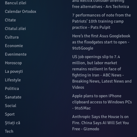
and Netflix consider offering
Bancul zilei
free alternatives - Ars Technica
Calendar Ortodox
7 performances of note from the
Citate
Patriots’ 10th training camp
practice - Pats Pulpit
Citatul zilei
Here’s the first Asus Googlebook
Cultura
as the floodgates start to open -
Economie
9to5Google
Evenimente
US job openings slip to 7.4
Horoscop
million, but labor market
remains resilient in face of
La povești
fighting in Iran - ABC News -
Lifestyle
Breaking News, Latest News and
Videos
Politica
Apple plans to open iPhone
Sanatate
clipboard access to Windows PCs
Social
- 9to5Mac
Sport
Anthropic Says the House Is on
Știați că
Fire. China Says AI Will Set You
Free - Gizmodo
Tech