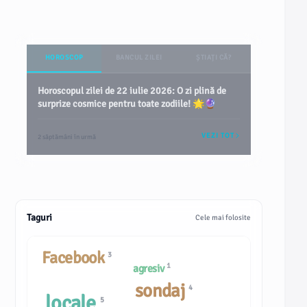
HOROSCOP
BANCUL ZILEI
ȘTIAȚI CĂ?
Horoscopul zilei de 22 iulie 2026: O zi plină de
surprize cosmice pentru toate zodiile! 🌟🔮
VEZI TOT
2 săptămâni în urmă
Taguri
Cele mai folosite
Facebook
3
1
agresiv
sondaj
4
locale
5