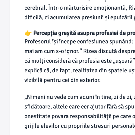
cerebral. Într-o mărturisire emoționantă, Ri
dificilă, ci acumularea presiunii și epuizării
👉 Percepția greșită asupra profesiei de pr
Profesorul își începe confesiunea spunând: 
mai am cum s-o ignor.” Rizea discută despre
că mulți consideră că profesia este „ușoară”
explică că, de fapt, realitatea din spatele uși
vizibilă pentru cei din exterior.
„Nimeni nu vede cum aduni în tine, zi de zi, z
sfidătoare, altele care cer ajutor fără să sp
onestitate povara responsabilității pe care o
grijile elevilor cu propriile stresuri personal