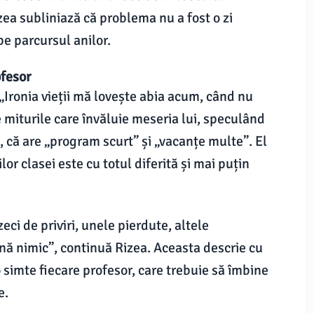
zea subliniază că problema nu a fost o zi
 pe parcursul anilor.
ofesor
„Ironia vieții mă lovește abia acum, când nu
 miturile care învăluie meseria lui, speculând
, că are „program scurt” și „vacanțe multe”. El
lor clasei este cu totul diferită și mai puțin
eci de priviri, unele pierdute, altele
ună nimic”, continuă Rizea. Aceasta descrie cu
 simte fiecare profesor, care trebuie să îmbine
e.