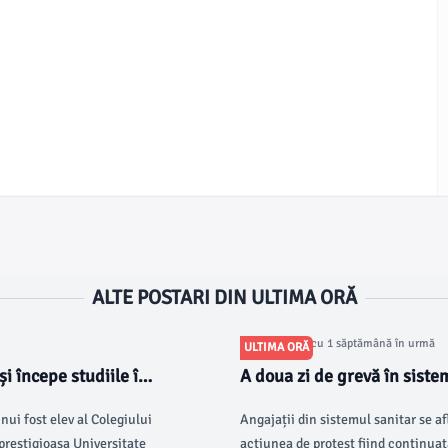
ALTE POSTARI DIN ULTIMA ORĂ
Articol postat cu 1 săptămână în urmă
ULTIMA ORĂ
i începe studiile în
A doua zi de grevă în siste
de Urgență Târgu Jiu
ui fost elev al Colegiului
Angajații din sistemul sanitar se af
prestigioasa Universitate
acțiunea de protest fiind continuat