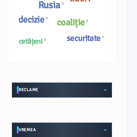
Rusia
6
decizie
5
coaliție
5
securitate
4
cetățeni
3
RECLAME
VREMEA