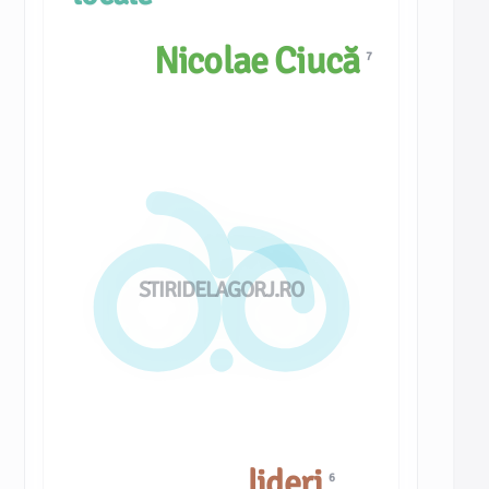
Nicolae Ciucă
7
STIRIDELAGORJ.RO
lideri
6