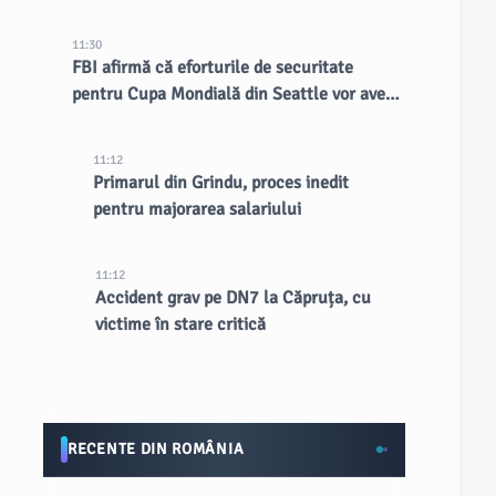
11:30
FBI afirmă că eforturile de securitate
pentru Cupa Mondială din Seattle vor avea
un impact de lungă durată asupra orașului
11:12
Primarul din Grindu, proces inedit
pentru majorarea salariului
11:12
Accident grav pe DN7 la Căpruța, cu
victime în stare critică
RECENTE DIN ROMÂNIA