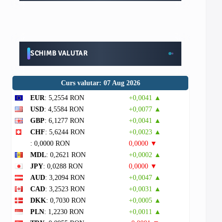
SCHIMB VALUTAR
Curs valutar: 07 Aug 2026
EUR
: 5,2554 RON
+0,0041 ▲
USD
: 4,5584 RON
+0,0077 ▲
GBP
: 6,1277 RON
+0,0041 ▲
CHF
: 5,6244 RON
+0,0023 ▲
: 0,0000 RON
0,0000 ▼
MDL
: 0,2621 RON
+0,0002 ▲
JPY
: 0,0288 RON
0,0000 ▼
AUD
: 3,2094 RON
+0,0047 ▲
CAD
: 3,2523 RON
+0,0031 ▲
DKK
: 0,7030 RON
+0,0005 ▲
PLN
: 1,2230 RON
+0,0011 ▲