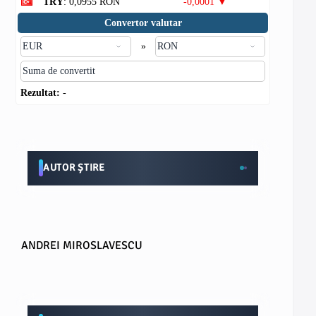
TRY
: 0,0955 RON
-0,0001 ▼
Convertor valutar
»
Rezultat:
-
AUTOR ȘTIRE
ANDREI MIROSLAVESCU