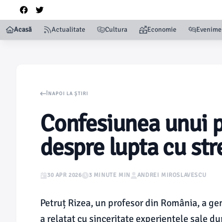
Acasă
Actualitate
Cultura
Economie
Evenime
ÎNAPOI LA ȘTIRI
Confesiunea unui 
despre lupta cu str
30 APR 2026
3 MINUTE MIN
ANDREI MIROSLAVESCU
Petruț Rizea, un profesor din România, a gen
a relatat cu sinceritate experiențele sale d