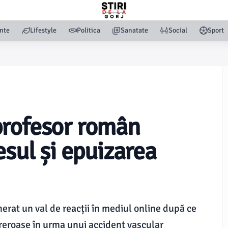
nte
Lifestyle
Politica
Sanatate
Social
Sport
profesor român
esul și epuizarea
erat un val de reacții în mediul online după ce
ureroase în urma unui accident vascular