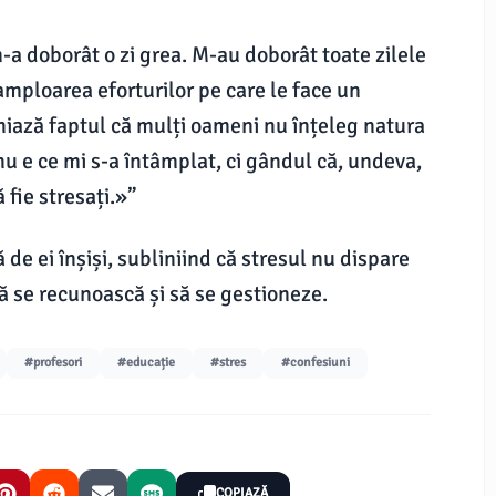
m-a doborât o zi grea. M-au doborât toate zilele
amploarea eforturilor pe care le face un
liniază faptul că mulți oameni nu înțeleg natura
nu e ce mi s-a întâmplat, ci gândul că, undeva,
 fie stresați.»”
 de ei înșiși, subliniind că stresul nu dispare
să se recunoască și să se gestioneze.
#profesori
#educație
#stres
#confesiuni
COPIAZĂ