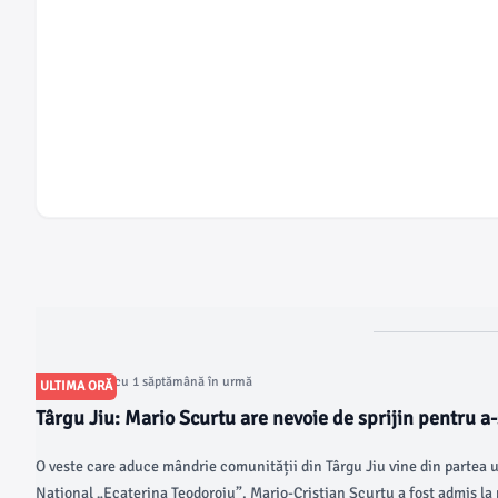
Articol postat cu 1 săptămână în urmă
ULTIMA ORĂ
Târgu Jiu: Mario Scurtu are nevoie de sprijin pentru a-ș
SUA, la Harvard
O veste care aduce mândrie comunității din Târgu Jiu vine din partea un
Național „Ecaterina Teodoroiu”. Mario-Cristian Scurtu a fost admis la 