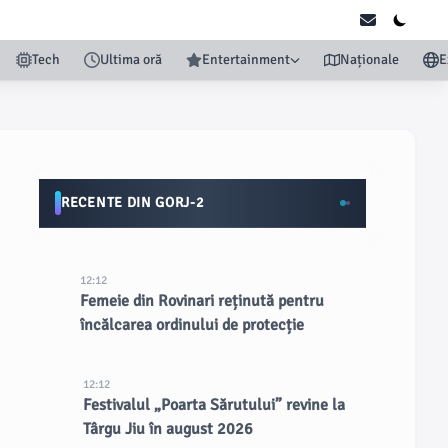
Tech
Ultima oră
Entertainment
Naționale
E
RECENTE DIN GORJ-2
12:12
Femeie din Rovinari reținută pentru
încălcarea ordinului de protecție
12:12
Festivalul „Poarta Sărutului” revine la
Târgu Jiu în august 2026