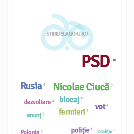
STIRIDELAGORJ.RO
PSD
18
Rusia
Nicolae Ciucă
6
7
blocaj
4
dezvoltare
2
vot
4
fermieri
4
anunţ
2
poliție
3
Polonia
1
Coaliție
2