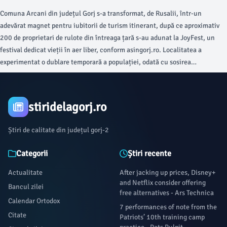
Comuna Arcani din județul Gorj s-a transformat, de Rusalii, într-un
adevărat magnet pentru iubitorii de turism itinerant, după ce aproximativ
200 de proprietari de rulote din întreaga țară s-au adunat la JoyFest, un
festival dedicat vieții în aer liber, conform asingorj.ro. Localitatea a
experimentat o dublare temporară a populației, odată cu sosirea
participanților care au ales să campeze în apropierea râului Jaleș.
stiridelagorj.ro
Știri de calitate din județul gorj-2
Categorii
Știri recente
Actualitate
After jacking up prices, Disney+
and Netflix consider offering
Bancul zilei
free alternatives - Ars Technica
Calendar Ortodox
7 performances of note from the
Citate
Patriots’ 10th training camp