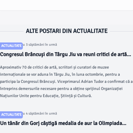
ALTE POSTARI DIN ACTUALITATE
Articol postat cu 3 săptămâni în urmă
ACTUALITATE
Congresul Brâncuși din Târgu Jiu va reuni critici de artă
internaționali
Aproximativ 70 de critici de artă, scriitori și curatori de muzee
internaționale se vor aduna în Târgu Jiu, în luna octombrie, pentru a
participa la Congresul Brâncuși. Viceprimarul Adrian Tudor a confirmat că a
întreprins demersurile necesare pentru a obține sprijinul Organizației
Națiunilor Unite pentru Educație, Știință și Cultură.
Articol postat cu 4 săptămâni în urmă
ACTUALITATE
Un tânăr din Gorj câștigă medalia de aur la Olimpiada
Balcanică de Matematică