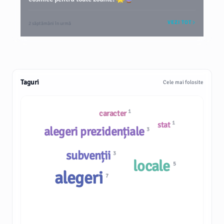
VEZI TOT
2 săptămâni în urmă
Taguri
Cele mai folosite
1
caracter
1
stat
alegeri prezidențiale
3
subvenții
3
locale
5
alegeri
7