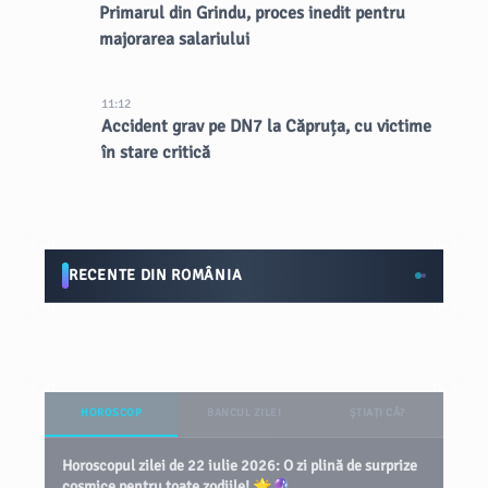
Primarul din Grindu, proces inedit pentru
majorarea salariului
11:12
Accident grav pe DN7 la Căpruța, cu victime
în stare critică
RECENTE DIN ROMÂNIA
HOROSCOP
BANCUL ZILEI
ȘTIAȚI CĂ?
Horoscopul zilei de 22 iulie 2026: O zi plină de surprize
cosmice pentru toate zodiile! 🌟🔮