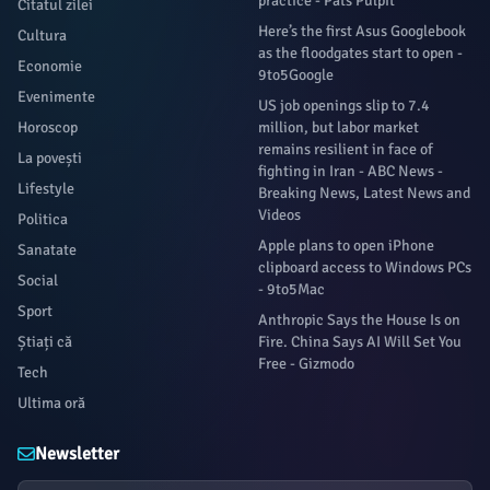
practice - Pats Pulpit
Citatul zilei
Here’s the first Asus Googlebook
Cultura
as the floodgates start to open -
Economie
9to5Google
Evenimente
US job openings slip to 7.4
Horoscop
million, but labor market
remains resilient in face of
La povești
fighting in Iran - ABC News -
Lifestyle
Breaking News, Latest News and
Videos
Politica
Apple plans to open iPhone
Sanatate
clipboard access to Windows PCs
Social
- 9to5Mac
Sport
Anthropic Says the House Is on
Știați că
Fire. China Says AI Will Set You
Free - Gizmodo
Tech
Ultima oră
Newsletter