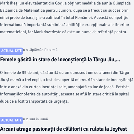
Mark Ilieș, un elev talentat din Gorj, a obținut medalia de aur la Olimpiada
Balcanică de Matematică pentru Juniori, după ce a trecut cu succes prin
cinci probe de baraj și s-a calificat în lotul României. Această competiție
internațională importantă subliniază abilitățile excepționale ale tinerilor
matematicieni, iar Mark dovedește că este un nume de referință pentru
generația sa.
Articol postat cu 4 săptămâni în urmă
ACTUALITATE
Femeie găsită în stare de inconștiență la Târgu Jiu,
investigație în curs
O femeie de 35 de ani, căsătorită cu un cunoscut om de afaceri din Târgu
Jiu și mamă a trei copii, a fost descoperită miercuri în stare de inconștiență
într-o anexă din curtea locuinței sale, amenajată ca loc de joacă. Potrivit
informațiilor oferite de autorități, aceasta se află în stare critică la spital
după ce a fost transportată de urgență.
Articol postat cu 2 luni în urmă
ACTUALITATE
Arcani atrage pasionații de călătorii cu rulota la JoyFest