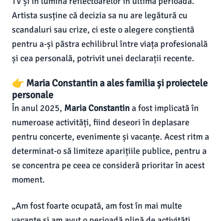
TV și în lumina reflectoarelor în ultima perioadă.
Artista susține că decizia sa nu are legătură cu
scandaluri sau crize, ci este o alegere conștientă
pentru a-și păstra echilibrul între viața profesională
și cea personală, potrivit unei declarații recente.
👉 Maria Constantin a ales familia și proiectele
personale
În anul 2025,
Maria Constantin
a fost implicată în
numeroase activități, fiind deseori în deplasare
pentru concerte, evenimente și vacanțe. Acest ritm a
determinat-o să limiteze aparițiile publice, pentru a
se concentra pe ceea ce consideră prioritar în acest
moment.
„Am fost foarte ocupată, am fost în mai multe
vacanțe și am avut o perioadă plină de activități