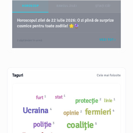
HOROSCOP
BANCUL ZILEI
ȘTIAȚI CĂ?
Horoscopul zilei de 22 iulie 2026: O zi plină de surprize
cosmice pentru toate zodiile! 🌟🔮
VEZI TOT
2 săptămâni în urmă
Taguri
Cele mai folosite
1
stat
1
furt
protecție
2
1
linie
Ucraina
4
fermieri
4
opinie
2
coaliție
poliție
3
5