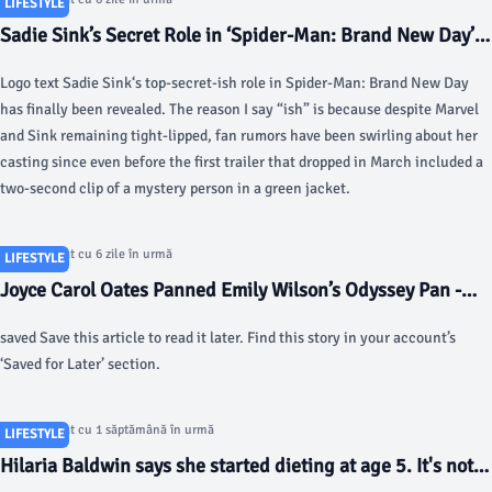
LIFESTYLE
Sadie Sink’s Secret Role in ‘Spider-Man: Brand New Day’
Finally Revealed - The Hollywood Reporter
Logo text Sadie Sink‘s top-secret-ish role in Spider-Man: Brand New Day
has finally been revealed. The reason I say “ish” is because despite Marvel
and Sink remaining tight-lipped, fan rumors have been swirling about her
casting since even before the first trailer that dropped in March included a
two-second clip of a mystery person in a green jacket.
Articol postat cu 6 zile în urmă
LIFESTYLE
Joyce Carol Oates Panned Emily Wilson’s Odyssey Pan -
The Cut
saved Save this article to read it later. Find this story in your account’s
‘Saved for Later’ section.
Articol postat cu 1 săptămână în urmă
LIFESTYLE
Hilaria Baldwin says she started dieting at age 5. It's not