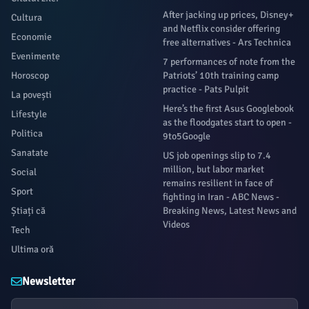
After jacking up prices, Disney+
Cultura
and Netflix consider offering
Economie
free alternatives - Ars Technica
Evenimente
7 performances of note from the
Horoscop
Patriots’ 10th training camp
practice - Pats Pulpit
La povești
Here’s the first Asus Googlebook
Lifestyle
as the floodgates start to open -
Politica
9to5Google
Sanatate
US job openings slip to 7.4
million, but labor market
Social
remains resilient in face of
Sport
fighting in Iran - ABC News -
Știați că
Breaking News, Latest News and
Videos
Tech
Ultima oră
Newsletter