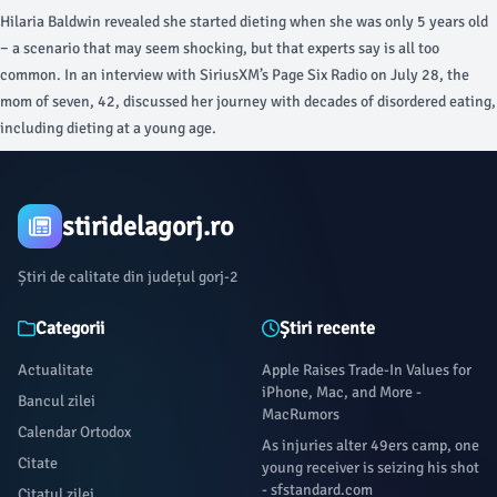
uncommon - usatoday.com
Hilaria Baldwin revealed she started dieting when she was only 5 years old
− a scenario that may seem shocking, but that experts say is all too
common. In an interview with SiriusXM’s Page Six Radio on July 28, the
mom of seven, 42, discussed her journey with decades of disordered eating,
including dieting at a young age.
stiridelagorj.ro
Știri de calitate din județul gorj-2
Categorii
Știri recente
Actualitate
Apple Raises Trade-In Values for
iPhone, Mac, and More -
Bancul zilei
MacRumors
Calendar Ortodox
As injuries alter 49ers camp, one
Citate
young receiver is seizing his shot
- sfstandard.com
Citatul zilei