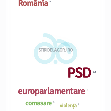
România
7
STIRIDELAGORJ.RO
PSD
18
europarlamentare
8
comasare
4
violență
2