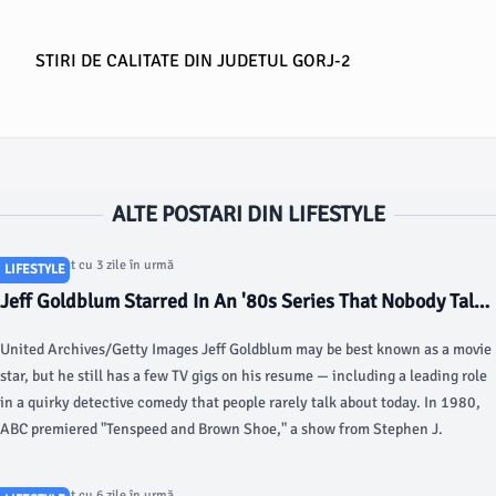
STIRI DE CALITATE DIN JUDETUL GORJ-2
ALTE POSTARI DIN LIFESTYLE
Articol postat cu 3 zile în urmă
LIFESTYLE
Jeff Goldblum Starred In An '80s Series That Nobody Talks
About Today - TVLine
United Archives/Getty Images Jeff Goldblum may be best known as a movie
star, but he still has a few TV gigs on his resume — including a leading role
in a quirky detective comedy that people rarely talk about today. In 1980,
ABC premiered "Tenspeed and Brown Shoe," a show from Stephen J.
Articol postat cu 6 zile în urmă